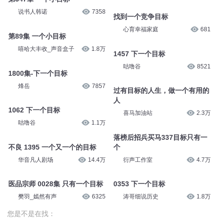
说书人韩诺
7358
找到一个竞争目标
心育幸福家庭
681
第89集 一个小目标
嘻哈大丰收_声音盒子
1.8万
1457 下一个目标
咕噜谷
8521
1800集-下一个目标
烽岳
7857
过有目标的人生，做一个有用的
人
1062 下一个目标
喜马加油站
2.3万
咕噜谷
1.1万
落榜后招兵买马337目标只有一
不良 1395 一个又一个的目标
个
华音凡人剧场
14.4万
衍声工作室
4.7万
医品宗师 0028集 只有一个目标
0353 下一个目标
樊羽_嫣然有声
6325
涛哥细说历史
1.8万
您是不是在找：