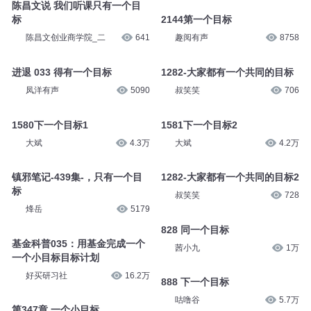
陈昌文说 我们听课只有一个目
标
2144第一个目标
陈昌文创业商学院_二
641
趣阅有声
8758
进退 033 得有一个目标
1282-大家都有一个共同的目标
凤洋有声
5090
叔笑笑
706
1580下一个目标1
1581下一个目标2
大斌
4.3万
大斌
4.2万
镇邪笔记-439集-，只有一个目
1282-大家都有一个共同的目标2
标
叔笑笑
728
烽岳
5179
828 同一个目标
基金科普035：用基金完成一个
茜小九
1万
一个小目标目标计划
好买研习社
16.2万
888 下一个目标
咕噜谷
5.7万
第347章 一个小目标