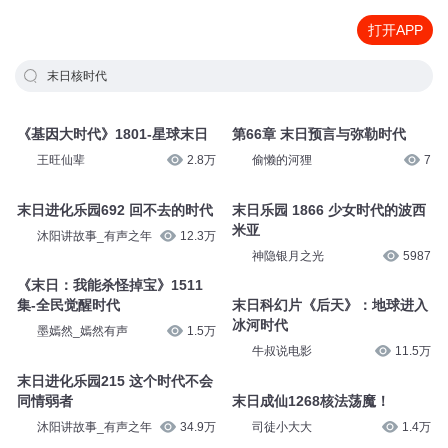
打开APP
末日核时代
《基因大时代》1801-星球末日
第66章 末日预言与弥勒时代
王旺仙辈
2.8万
偷懒的河狸
7
末日进化乐园692 回不去的时代
末日乐园 1866 少女时代的波西
米亚
沐阳讲故事_有声之年
12.3万
神隐银月之光
5987
《末日：我能杀怪掉宝》1511
集-全民觉醒时代
末日科幻片《后天》：地球进入
冰河时代
墨嫣然_嫣然有声
1.5万
牛叔说电影
11.5万
末日进化乐园215 这个时代不会
同情弱者
末日成仙1268核法荡魔！
沐阳讲故事_有声之年
34.9万
司徒小大大
1.4万