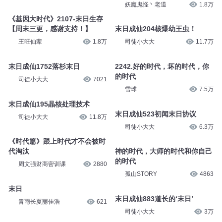
妖魔鬼怪丶老道
1.8万
《基因大时代》2107-末日生存
【周末三更，感谢支持！】
末日成仙204核爆幼王虫！
王旺仙辈
1.8万
司徒小大大
11.7万
末日成仙1752落杉末日
2242.好的时代，坏的时代，你
的时代
司徒小大大
7021
雪球
7.5万
末日成仙195晶核处理技术
末日成仙523初闻末日协议
司徒小大大
11.8万
司徒小大大
6.3万
《时代篇》跟上时代才不会被时
代淘汰
神的时代，大师的时代和你自己
的时代
周文强财商密训课
2880
孤山STORY
4863
末日
末日成仙883道长的‘末日’
青雨长夏丽佳浩
621
司徒小大大
3万