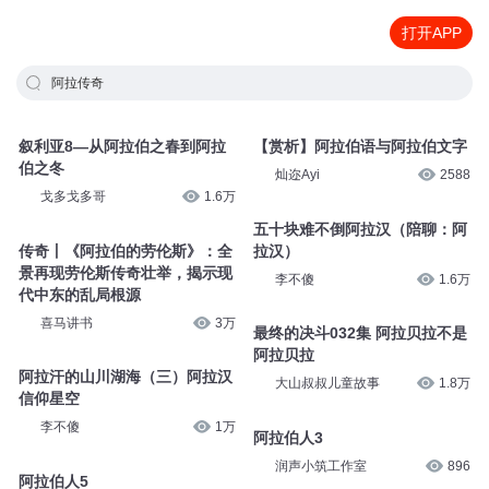
打开APP
阿拉传奇
叙利亚8—从阿拉伯之春到阿拉
【赏析】阿拉伯语与阿拉伯文字
伯之冬
灿迩Ayi
2588
戈多戈多哥
1.6万
五十块难不倒阿拉汉（陪聊：阿
传奇丨《阿拉伯的劳伦斯》：全
拉汉）
景再现劳伦斯传奇壮举，揭示现
李不傻
1.6万
代中东的乱局根源
喜马讲书
3万
最终的决斗032集 阿拉贝拉不是
阿拉贝拉
阿拉汗的山川湖海（三）阿拉汉
大山叔叔儿童故事
1.8万
信仰星空
李不傻
1万
阿拉伯人3
润声小筑工作室
896
阿拉伯人5