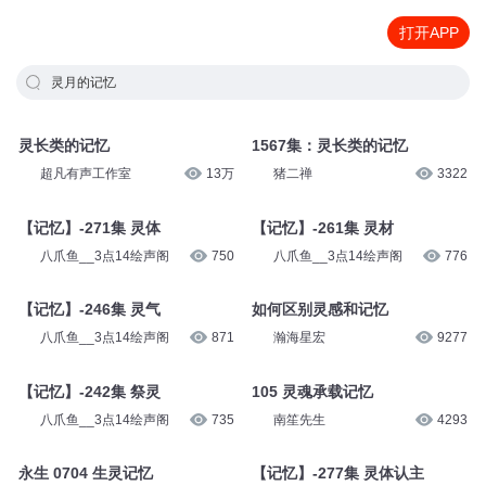
打开APP
灵月的记忆
灵长类的记忆
1567集：灵长类的记忆
超凡有声工作室
13万
猪二禅
3322
【记忆】-271集 灵体
【记忆】-261集 灵材
八爪鱼__3点14绘声阁
750
八爪鱼__3点14绘声阁
776
【记忆】-246集 灵气
如何区别灵感和记忆
八爪鱼__3点14绘声阁
871
瀚海星宏
9277
【记忆】-242集 祭灵
105 灵魂承载记忆
八爪鱼__3点14绘声阁
735
南笙先生
4293
永生 0704 生灵记忆
【记忆】-277集 灵体认主