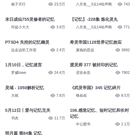
疯子天行
23.5万
八爪鱼__3点14绘声阁
743
末日成仙755灵修者的记忆
【记忆】-228集 炼化灵丸
司徒小大大
3.9万
八爪鱼__3点14绘声阁
771
PTSD4 失控的记忆幽灵
希灵帝国1128世界记忆效应
边走边听工作室
2.4万
麦疯的思远
3692
1月10日，记忆迷宫
渡灵师 377 被封印的记忆
罗威lowe
24.4万
涩谷余音
7902
灵域 - 1050解析记忆
《武灵帝国》345 记忆碎片
大斌
7.8万
锋叔叔
8.5万
5月12日丨爱与记忆无关
106.感觉记忆、短时记忆和长时
记忆
书杰
11.7万
中公图书
2.1万
明月篇 第84集 记忆