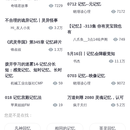
0712 记忆--元记忆
奇喵君故事
7229
晓瑾读心理
7172
不合理的诡异记忆丨灵异怪事
【记忆】-313集 你有灵宝我也
Hi_友人小友
3.2万
有
八爪鱼__3点14绘声阁
749
《武灵帝国》第345章 记忆碎片
锋叔叔
1.3万
5月16日丨记忆会障蔽觉知
书杰
11.1万
拨开学习的迷雾14-记忆分长
短：感觉记忆、短时记忆、长时
记忆
0703 记忆--映像记忆
机械工业出版社CMP
59
晓瑾读心理
9072
018 记忆宫殿记忆法
万道剑尊 2080 灵魂记忆，认可
苹果姐姐FM
19
疯子天行
5.2万
您是不是在找：
凡神回忆
相同的记忆不同的人
英灵回忆