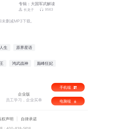
专辑：
大国军武解读
9563
长龙子
未删减MP3下载。
人生
原界星语
爱过你
快穿之原来是小白啊
原始末日
王
鸿武战神
巅峰狂妃
陛下请战
阴阳同居人
手机端
企业版
员工学习，企业买单
电脑端
版权声明
自律承诺
：400-838-5616