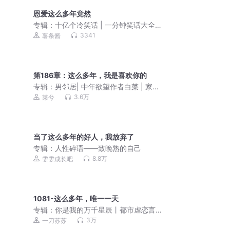
恩爱这么多年竟然
专辑：
十亿个冷笑话 | 一分钟笑话大全
儿童清新版
3341
薯条酱
第186章：这么多年，我是喜欢你的
专辑：
男邻居| 中年欲望作者白菜 | 家庭
伦理x两性情感x时代命运|莱兮演播|小巷
3.6万
莱兮
人家x欲望男女
当了这么多年的好人，我放弃了
专辑：
人性碎语——致晚熟的自己
8.8万
雯雯成长吧
1081-这么多年，唯一一天
专辑：
你是我的万千星辰丨都市虐恋言
情丨一刀苏苏丨VIP免费有声小说
3万
一刀苏苏