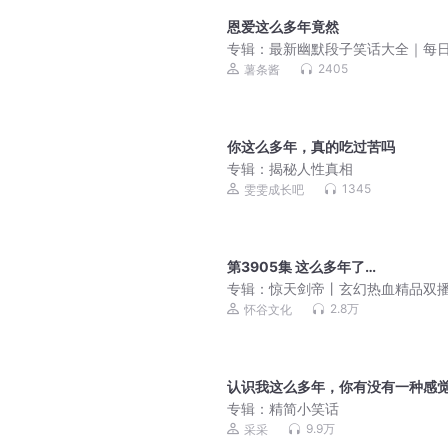
恩爱这么多年竟然
专辑：
最新幽默段子笑话大全｜每
新
2405
薯条酱
你这么多年，真的吃过苦吗
专辑：
揭秘人性真相
1345
雯雯成长吧
第3905集 这么多年了…
专辑：
惊天剑帝丨玄幻热血精品双
2.8万
怀谷文化
认识我这么多年，你有没有一种感
专辑：
精简小笑话
9.9万
采采