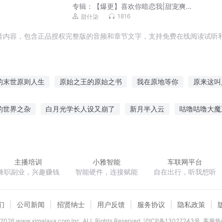
专辑：
【爆更】喜欢你暗恋我|甜宠爽文|
双洁1V1|阅文白金现言|真人多播
1816
甜什柒
音内容，包含正品授权完整版的音频和章节文字，支持免费在线阅读试听和
的末世原则人生
原始之王的原始之书
我在原地等你
原来这叫
原始至尊
原始战神
活在原始时代
人之原始
原来我曾
的世界之杂
白月光学长人设又崩了
新月半入云
咕噜咕噜大魔
如始
中原小传说
原始战记
天改命
王国世家
二次元大法师
我家王妃甜甜哒
嫡女有策
主播培训
小雅智能
车联网平台
兼职副业，兴趣赚钱
智能硬件，连接赋能
自在出行，听我想听
们
公司新闻
招贤纳士
用户反馈
服务协议
隐私政策
2026
www.ximalaya.com lnc. ALL Rights Reserved
沪ICP备13027243号
客服热线