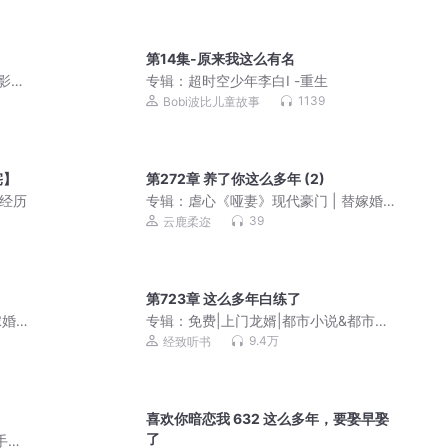
第14集-原来我这么有名
演影视
专辑：
超时空少年李白I -重生
 聊斋
1139
Bobi波比儿童故事
寐作品
宅】
第272章 养了你这么多年 (2)
的经历
专辑：
虐心《哑妻》现代豪门 | 替嫁婚
姻 | 先婚后爱
39
云鹿柔迩
第723章 这么多年白练了
嫁婚
专辑：
免费|上门龙婿|都市小说&都市生
活&恩怨情深
9.4万
经致听书
喜欢你暗恋我 632 这么多年，要娶早娶
了
手下