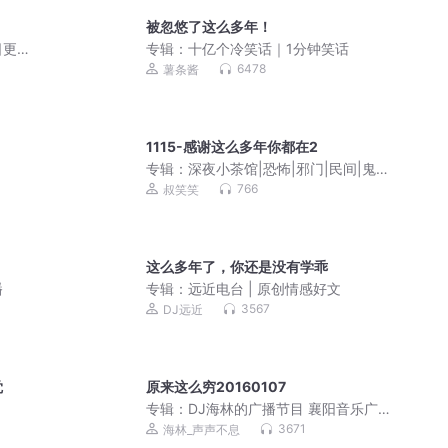
被忽悠了这么多年！
日更
专辑：
十亿个冷笑话｜1分钟笑话
6478
薯条酱
1115-感谢这么多年你都在2
专辑：
深夜小茶馆|恐怖|邪门|民间|鬼故
事
766
叔笑笑
这么多年了，你还是没有学乖
播
专辑：
远近电台 | 原创情感好文
3567
DJ远近
觉
原来这么穷20160107
专辑：
DJ海林的广播节目 襄阳音乐广播
最爱909
3671
海林_声声不息