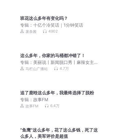
班花这么多年有变化吗？
专辑：
十亿个冷笑话｜1分钟笑话
4902
薯条酱
这么多年，你家的马桶都冲错了！
专辑：
美丽说丨新闻脱口秀丨麻辣女主
播
4.7万
马栏山广播站
追了鹿晗这么多年，我最终选择了脱粉
专辑：
故事FM
6.4万
故事FM
“鱼鹰”这么多年，花了这么多钱，死了这
么多人，美军评价是超值