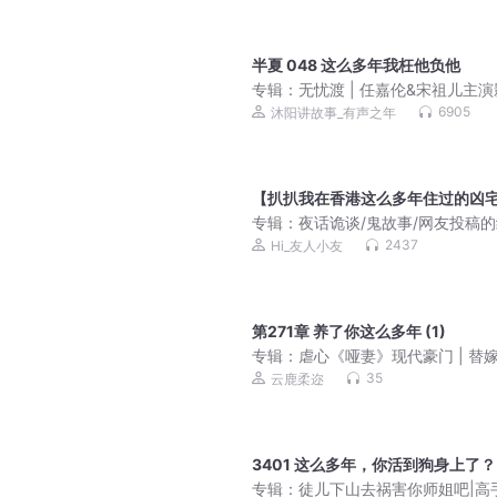
半夏 048 这么多年我枉他负他
专辑：
无忧渡 | 任嘉伦&宋祖儿主
原著 | 古言悬疑 | 捉妖 | 惊悚志怪 |
6905
沐阳讲故事_有声之年
单元故事 | 原名《半夏》 | 半明半
| 沐阳&妙儿姐领衔演播
【扒扒我在香港这么多年住过的凶
专辑：
夜话诡谈/鬼故事/网友投稿
2437
Hi_友人小友
第271章 养了你这么多年 (1)
专辑：
虐心《哑妻》现代豪门 | 替
姻 | 先婚后爱
35
云鹿柔迩
3401 这么多年，你活到狗身上了？
专辑：
徒儿下山去祸害你师姐吧|高