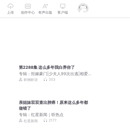
上传
创作中心
有声出版
客户端
第2288集 这么多年我白养你了
专辑：
拒嫁豪门|少夫人99次出逃|相爱
相杀|都市玄幻|霸总开炮抢婚|初恋变狼
353
昕桐昕语
护爱
亲姐妹双双查出肺癌！原来这么多年都
做错了
专辑：
红星新闻｜听热点
2177
红星新闻