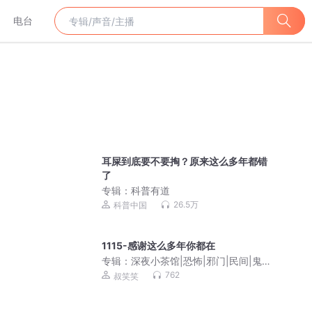
电台
耳屎到底要不要掏？原来这么多年都错
了
专辑：
科普有道
26.5万
科普中国
1115-感谢这么多年你都在
专辑：
深夜小茶馆|恐怖|邪门|民间|鬼故
事
762
叔笑笑