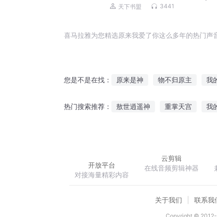
山，我有九个无敌师父
3441
天下书盟
喜马拉雅为您精选原来我爱了你这么多年的热门声
原来是神
物不归原主
我
您是不是在找：
穿越的我原来一开始就是最强了
敖世逍遥神
重掌天宫
我
热门搜索推荐：
原始大道
原神空间
原来
残辉序章毁灭之初
重生之逆
云剪辑
开放平台
在线音频剪辑神器
对接海量精彩内容
关于我们
联系我
Copyright © 2012-