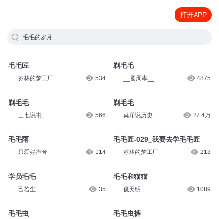
打开APP
毛毛的岁月
毛毛匠
剃毛毛
苏林的梦工厂
534
__圆周率__
4875
剃毛毛
剃毛毛
三七说书
566
莫洋说历史
27.4万
毛毛雨
毛毛匠-029_我要去学毛毛匠
只爱好声音
114
苏林的梦工厂
218
学员毛毛
毛毛和猫猫
己若尘
35
俊天明
1089
毛毛虫
毛毛虫裤