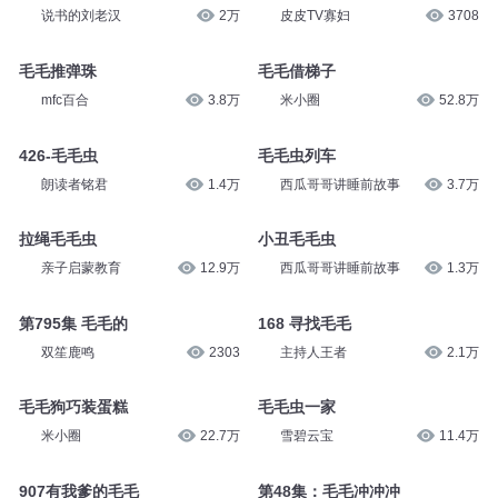
说书的刘老汉
2万
皮皮TV寡妇
3708
毛毛推弹珠
毛毛借梯子
mfc百合
3.8万
米小圈
52.8万
426-毛毛虫
毛毛虫列车
朗读者铭君
1.4万
西瓜哥哥讲睡前故事
3.7万
拉绳毛毛虫
小丑毛毛虫
亲子启蒙教育
12.9万
西瓜哥哥讲睡前故事
1.3万
第795集 毛毛的
168 寻找毛毛
双笙鹿鸣
2303
主持人王者
2.1万
毛毛狗巧装蛋糕
毛毛虫一家
米小圈
22.7万
雪碧云宝
11.4万
907有我爹的毛毛
第48集：毛毛冲冲冲