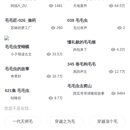
阿祖A_ZU
1481
天地童声
64.5万
毛毛匠-026_偷药
038 毛毛虫
苏林的梦工厂
260
无过有声
2
懂礼貌的毛毛猴
毛毛虫变蝴蝶
肉包来了
4.3万
小子萌读古文
33.5万
345 卷毛狗毛毛
毛毛虫的故事
禹田声文
12.7万
奇覃轩
16.7万
毛毛虫去爬山
621集 毛毛虫
西瓜哥哥讲睡前故事
9464
咕噜谷
9.7万
您是不是在找：
一代天师毛小方
穿越之为毛是小精灵世界
穿越顶个毛用