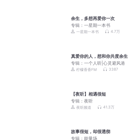
余生，多想再爱你一次
专辑：
一星期一本书
4.7万
一星期一本书
真爱你的人，想和你共度余生
专辑：
一个人听|心灵避风港
3387
柠檬香香FM
【夜听】相遇很短
专辑：
夜听
41.3万
夜听频道
故事很短，却很透彻
专辑：
能量场