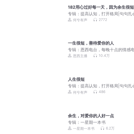
182用心过好每一天，因为余生很短
专辑：
提高认知，打开格局|句句扎
话
2772
何兮有声
一生很短，善待爱你的人
专辑：
恩西电台，每晚十点的情感
10.4万
恩西主播
人生很短
专辑：
提高认知，打开格局|句句扎
话
486
何兮有声
余生，对爱你的人好一点
专辑：
一星期一本书
6.2万
一星期一本书