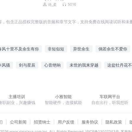
5016
诗_柔
容，包含正品授权完整版的音频和章节文字，支持免费在线阅读试听和未删
春风十里不及余生有你
非短似短
异世余生
倘若余生不爱你
年
她的往后余生
好学生余白
爱你余生
末日的余火
魔
本风骚
剑与星辰
心音绝响
未世的我来穿越
这盆牡丹花不
梦老者
末世短歌行
余生归夜
道
吾心霸业
天衍邪帝
踏破天门
酒剑四方
主播培训
小雅智能
车联网平台
兼职副业，兴趣赚钱
智能硬件，连接赋能
自在出行，听我想听
们
公司新闻
招贤纳士
用户反馈
服务协议
隐私政策
2026
www.ximalaya.com lnc. ALL Rights Reserved
沪ICP备13027243号
客服热线