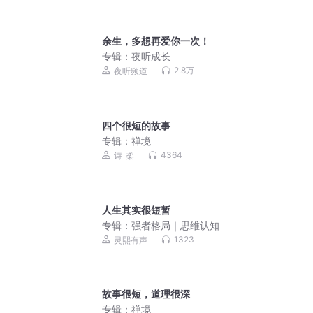
余生，多想再爱你一次！
专辑：
夜听成长
2.8万
夜听频道
四个很短的故事
专辑：
禅境
4364
诗_柔
人生其实很短暂
专辑：
强者格局｜思维认知
1323
灵熙有声
故事很短，道理很深
专辑：
禅境