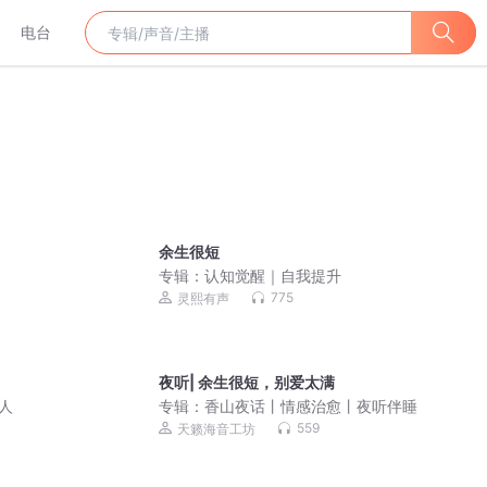
电台
余生很短
专辑：
认知觉醒｜自我提升
775
灵熙有声
夜听| 余生很短，别爱太满
人
专辑：
香山夜话丨情感治愈丨夜听伴睡
559
天籁海音工坊