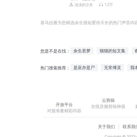
1.2万
淡淡的立冬
喜马拉雅为您精选余生很短爱你天长的热门声音内
余生若梦
猫猫的短文集
您是不是在找：
往后余生全是你
余生不只九
是巫亦是尸
无常缚灵
我
热门搜索推荐：
这个青春不太冷—余三传
余
我为武尊
婚婚欲醉前夫别挡
云剪辑
开放平台
在线音频剪辑神器
对接海量精彩内容
关于我们
联系我
Copyright © 2012-