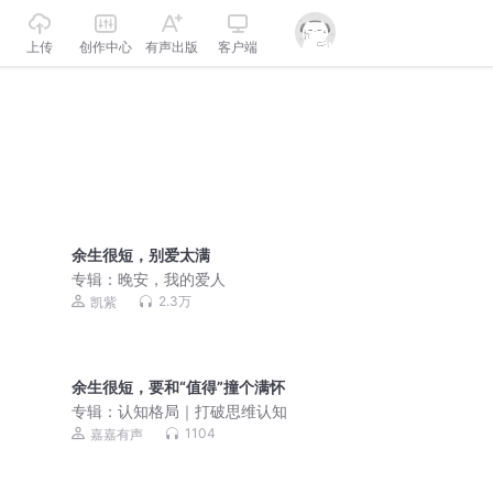
上传
创作中心
有声出版
客户端
余生很短，别爱太满
专辑：
晚安，我的爱人
2.3万
凯紫
余生很短，要和“值得”撞个满怀
专辑：
认知格局｜打破思维认知
1104
嘉嘉有声