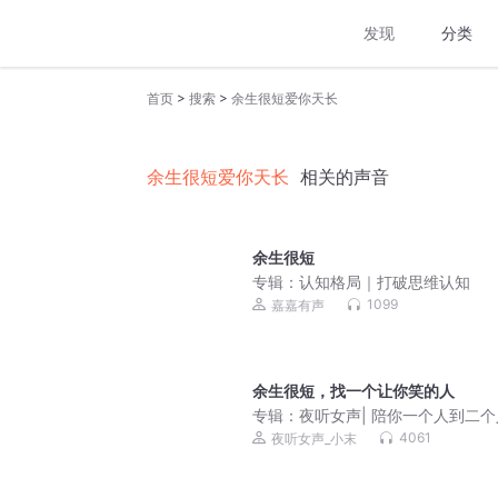
发现
分类
>
>
首页
搜索
余生很短爱你天长
余生很短爱你天长
相关的声音
余生很短
专辑：
认知格局｜打破思维认知
1099
嘉嘉有声
余生很短，找一个让你笑的人
专辑：
夜听女声| 陪你一个人到二个
4061
夜听女声_小末