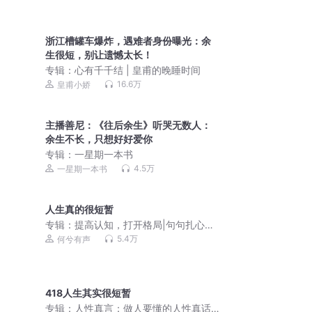
浙江槽罐车爆炸，遇难者身份曝光：余
生很短，别让遗憾太长！
专辑：
心有千千结 | 皇甫的晚睡时间
16.6万
皇甫小娇
主播善尼：《往后余生》听哭无数人：
余生不长，只想好好爱你
专辑：
一星期一本书
4.5万
一星期一本书
人生真的很短暂
专辑：
提高认知，打开格局|句句扎心真
话
5.4万
何兮有声
418人生其实很短暂
专辑：
人性真言：做人要懂的人性真话 |