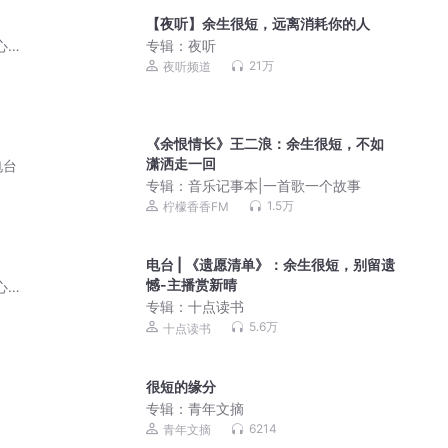
【夜听】余生很短，远离消耗你的人
心真
专辑：
夜听
21万
夜听频道
《余恨情长》王二浪：余生很短，不如
潇洒走一回
电台
专辑：
音乐记事本|一首歌一个故事
1.5万
柠檬香香FM
电台 | 《遗愿清单》：余生很短，别留遗
憾-主播赏新晴
心真
专辑：
十点读书
5.6万
十点读书
很短的缘分
专辑：
青年文摘
6214
青年文摘