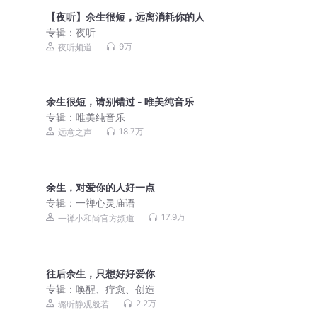
【夜听】余生很短，远离消耗你的人
专辑：
夜听
9万
夜听频道
余生很短，请别错过 - 唯美纯音乐
专辑：
唯美纯音乐
18.7万
远意之声
余生，对爱你的人好一点
专辑：
一禅心灵庙语
17.9万
一禅小和尚官方频道
往后余生，只想好好爱你
专辑：
唤醒、疗愈、创造
2.2万
璐昕静观般若