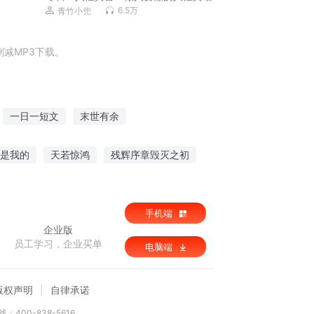
成年人不得不学的真相 | 没人告诉你的
6.5万
青竹小兜
为人处世潜规则 | 停止内耗内心强大
减MP3下载。
一日一短文
末世有余
剑余情
我的余生不爱你
是我的
天若惊鸿
残辉序章毁灭之初
手机端
企业版
员工学习，企业买单
电脑端
版权声明
自律承诺
：400-838-5616