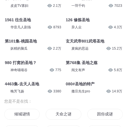
免费有声小说AI
3.2万
酷匠听书
5496
312 猎人圣地
3118 修行圣地
神奇喵喵谷
7863
天下书盟
4493
寝室变成圣地
2166 圣地传信
皮皮TV寡妇
2.1万
一羽千钧
7023
1561 往生圣地
126 修炼圣地
华音凡人剧场
8793
异人众
4.3万
第101集-桃园圣地
玄天武帝801武塔圣地
妖精的脑瓜
2.2万
麦疯的思远
15.2万
980 打窝的圣地？
第768集 圣地之殇