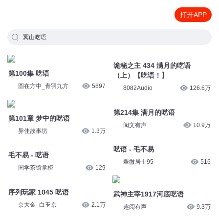
打开APP
冥山呓语
第100集 呓语
诡秘之主 434 满月的呓语
（上）【呓语！】
圆在方中_青羽九方
5897
8082Audio
126.6万
第101章 梦中的呓语
第214集 满月的呓语
异佳故事坊
1.3万
阅文有声
10.9万
毛不易 - 呓语
呓语 - 毛不易
国学茶馆掌柜
129
翠微居士95
516
序列玩家 1045 呓语
武神主宰1917河底呓语
京大金_白玉京
2.1万
趣阅有声
9.3万
叩问仙道 1765 呓语