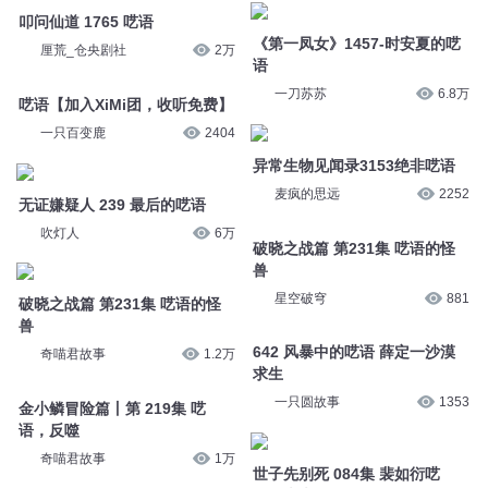
《第一凤女》1457-时安夏的呓
厘荒_仓央剧社
2万
语
一刀苏苏
6.8万
呓语【加入XiMi团，收听免费】
一只百变鹿
2404
异常生物见闻录3153绝非呓语
麦疯的思远
2252
无证嫌疑人 239 最后的呓语
吹灯人
6万
破晓之战篇 第231集 呓语的怪
兽
破晓之战篇 第231集 呓语的怪
星空破穹
881
兽
奇喵君故事
1.2万
642 风暴中的呓语 薛定一沙漠
求生
金小鳞冒险篇丨第 219集 呓
一只圆故事
1353
语，反噬
奇喵君故事
1万
世子先别死 084集 裴如衍呓
语：央央。
第938集 疯狂的呓语（每日5更
o冷月浅浅o
4.7万
到结局）