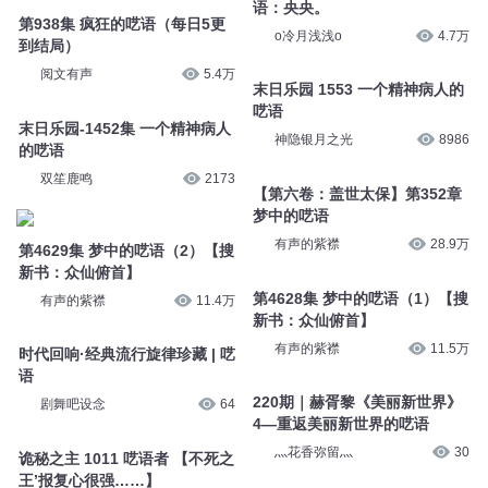
阅文有声
5.4万
末日乐园 1553 一个精神病人的
呓语
末日乐园-1452集 一个精神病人
神隐银月之光
8986
的呓语
双笙鹿鸣
2173
【第六卷：盖世太保】第352章
梦中的呓语
第4629集 梦中的呓语（2）【搜
有声的紫襟
28.9万
新书：众仙俯首】
有声的紫襟
11.4万
第4628集 梦中的呓语（1）【搜
新书：众仙俯首】
时代回响·经典流行旋律珍藏 | 呓
有声的紫襟
11.5万
语
剧舞吧设念
64
220期｜赫胥黎《美丽新世界》
4—重返美丽新世界的呓语
诡秘之主 1011 呓语者 【不死之
灬花香弥留灬
30
王’报复心很强……】
8082Audio
104.5万
第一百七十章 .22 交易的狂
喜-14.22.2 这导致心理呓语
逆天邪神 第1172集 “呓
梦内河_魔麦有声
53