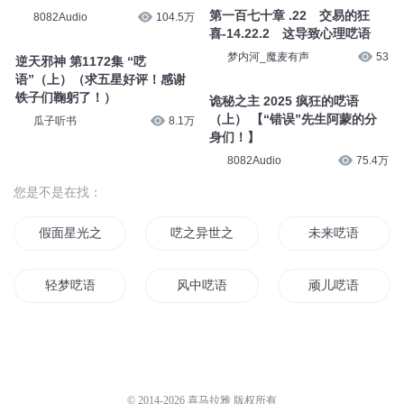
语”（上）（求五星好评！感谢
铁子们鞠躬了！）
诡秘之主 2025 疯狂的呓语
瓜子听书
8.1万
（上） 【“错误”先生阿蒙的分
身们！】
8082Audio
75.4万
您是不是在找：
假面星光之呓情
呓之异世之梦
未来呓语
轻梦呓语
风中呓语
顽儿呓语
苴人梦呓录
灵心古卷之风灵呓语
舌尖上的呓语
松呓子的记梦录
生活呓语
星空呓语
© 2014-
2026
喜马拉雅 版权所有
黎明前的呓语
仓氏呓语
梦中呓语