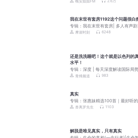
2.6万
晚安姐姐FM
我在末世有套房1192这个问题很白
专辑：
我在末世有套房| 多人有声剧
6248
摩崖时刻
还是洗洗睡吧！这个就是以色列的
水平！
专辑：
深度 | 每天深度解读国际局势 
更
983
青烽频道
真实
专辑：
张惠妹精选100首｜最好听
合集｜超高音质
1103
兽离罗先生
解脱是唯见真实，只有真实
专辑：
生命的真相(一念行者)|生命智