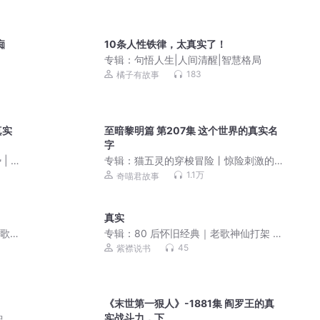
痴
10条人性铁律，太真实了！
专辑：
句悟人生|人间清醒|智慧格局
183
橘子有故事
真实
至暗黎明篇 第207集 这个世界的真实名
字
| 爆
专辑：
猫五灵的穿梭冒险丨惊险刺激的
求生之路丨奇喵宇宙
1.1万
奇喵君故事
真实
的歌曲
专辑：
80 后怀旧经典｜老歌神仙打架 单
曲循环必听
45
紫襟说书
《末世第一狠人》-1881集 阎罗王的真
实战斗力，下
慧|