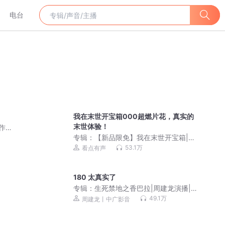
电台
我在末世开宝箱000超燃片花，真实的
末世体验！
作9
专辑：
【新品限免】我在末世开宝箱|热
血&爆笑&带系统
53.1万
看点有声
180 太真实了
专辑：
生死禁地之香巴拉|周建龙演播|全
集免费|持续爆更
49.1万
周建龙丨中广影音