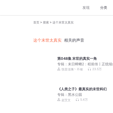
发现
分类
>
>
首页
搜索
这个末世太真实
这个末世太真实
相关的声音
第048集 末世的真实一角
专辑：
末日蟑螂2：程前传丨正统续
年重现
23.5万
悦音涟漪丶不倾
《人类之子》最真实的末世科幻
专辑：
黑水公园
5.4万
赵艾文