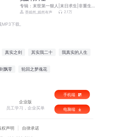
专辑：
末世第一狠人|末日求生|非重生|
轻系统|丧尸病毒|VIP多播
2.1万
墨嫣然_嫣然有声
MP3下载。
真实之剑
其实我二十
我真实的人生
其实我超强的
其实我爱的是你
剑飘零
轮回之梦魂花
魅妃
轮回龙脉
恕不为妾王爷家的嚣张妃
手机端
企业版
员工学习，企业买单
电脑端
版权声明
自律承诺