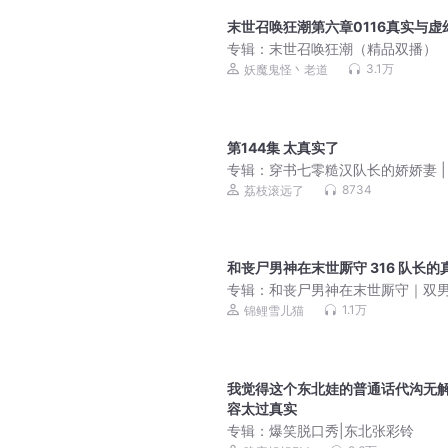
末世召唤狂潮第六章0116真实与虚
专辑：
末世召唤狂潮（精品双播）
3.1万
妖魔鬼怪丶老道
第144集 太真实了
专辑：
穿书七零糙汉队长的娇娇妻 |
婚甜宠
8734
荔枝滚远了
和丧尸男神在末世厮守 316 队长的
专辑：
和丧尸男神在末世厮守｜双
｜顾长生&星辞&兔比
1.1万
锦鲤雪儿猫
我觉得这个东北娃的普通话代沟无解
容太过真实
专辑：
爆笑脱口秀|东北张彩铃