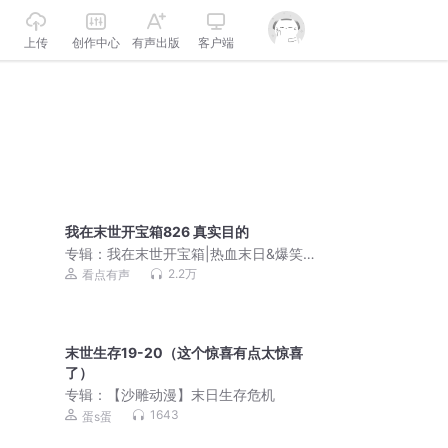
上传
创作中心
有声出版
客户端
我在末世开宝箱826 真实目的
专辑：
我在末世开宝箱|热血末日&爆笑&
杀神&带系统
2.2万
看点有声
末世生存19-20（这个惊喜有点太惊喜
了）
专辑：
【沙雕动漫】末日生存危机
1643
蛋s蛋