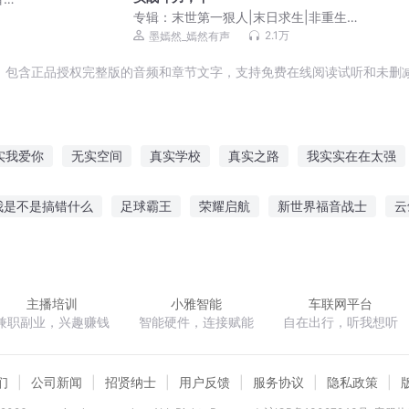
专辑：
末世第一狠人|末日求生|非重生|
轻系统|丧尸病毒|VIP多播
2.1万
墨嫣然_嫣然有声
，包含正品授权完整版的音频和章节文字，支持免费在线阅读试听和未删减
实我爱你
无实空间
真实学校
真实之路
我实实在在太强
界
快穿之其实我不是人
其实有很多可爱的人
世界其实很大
我是不是搞错什么
足球霸王
荣耀启航
新世界福音战士
云
梦的真实世界
诸天大佬降临
以尸之名
飘零赋之天下无梦
黄鸟无衣
刹王
主播培训
小雅智能
车联网平台
兼职副业，兴趣赚钱
智能硬件，连接赋能
自在出行，听我想听
们
公司新闻
招贤纳士
用户反馈
服务协议
隐私政策