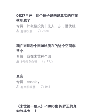
0827早评｜这个靴子越来越真实的存在
落地感了
专辑：
韩叔聊投资 | 先人一步，潜伏机
会！
7676
趣聊投资
我在末世种个田956所在的这个空间非
常小
专辑：
我在末世种个田
1.1万
8号楼良心哥
真实
专辑：
cosplay
941
有声的筱胖
《末世第一狠人》-1880集 阎罗王的真
实战斗力，上