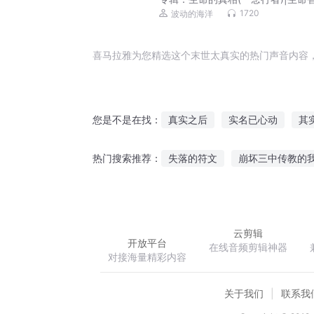
自在人生
1720
波动的海洋
喜马拉雅为您精选这个末世太真实的热门声音内容
真实之后
实名已心动
其
您是不是在找：
我其实是万能的
真实的全世
失落的符文
崩坏三中传教的
热门搜索推荐：
修真实记
其实我是一名演员
我的基金会想收容主神空间
云剪辑
开放平台
在线音频剪辑神器
对接海量精彩内容
关于我们
联系我