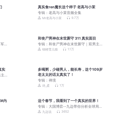
幻
真实食ren魔长这个样子 老高与小茉
专辑：
老高与小茉音频全集
9.7万
Mr老高与小茉
和丧尸男神在末世厮守 311 真实面目
 军
专辑：
和丧尸男神在末世厮守｜双男主
｜顾长生&星辞&兔比
1.1万
锦鲤雪儿猫
真实
多喝粥，少碰男人，能长寿，这个109岁
老太太的话太真实了！
男主
专辑：
禅境
1万
诗_柔
#内
这个春节，我看到了一个真实的世界！
专辑：
大国博弈--九边带你分析全球局势
最新消息|听风的蚕
3652
九边说