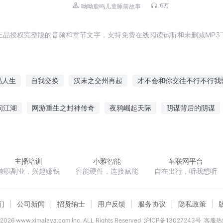
| 儿童睡前故事
6万
呦呦鹿鸣儿童睡前故事
正品授权完整版的音频和章节文字，支持免费在线阅读试听和未删减MP3
易人生
自我交换
汉末之交州再起
才不会和你交往不行不行我
月交光的世界
我与命运之神交战的日子
天道交易所
交错之界
问江湖
网游重生之封神传奇
夜鸦崛起天际
阴谋背后的阴谋
错交错交错
通天帝国千年之交
帅窃玉偷香
唯茉织华
仙剑奇侠传之后续
我想成为主角
五
主播培训
小雅智能
车联网平台
兼职副业，兴趣赚钱
智能硬件，连接赋能
自在出行，听我想听
们
公司新闻
招贤纳士
用户反馈
服务协议
隐私政策
2026
www.ximalaya.com lnc. ALL Rights Reserved
沪ICP备13027243号
客服热线