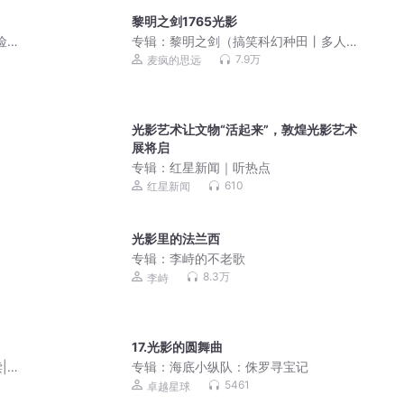
黎明之剑1765光影
险记|
专辑：
黎明之剑（搞笑科幻种田丨多人
有声剧）|长夜开拓者
7.9万
麦疯的思远
光影艺术让文物“活起来”，敦煌光影艺术
展将启
专辑：
红星新闻｜听热点
610
红星新闻
光影里的法兰西
专辑：
李峙的不老歌
8.3万
李峙
17.光影的圆舞曲
|中
专辑：
海底小纵队：侏罗寻宝记
5461
卓越星球