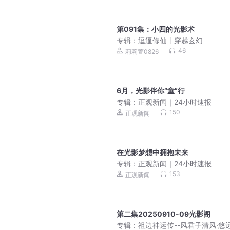
第091集：小四的光影术
专辑：
逗逼修仙丨穿越玄幻
46
莉莉萱0826
6月，光影伴你“童”行
专辑：
正观新闻｜24小时速报
150
正观新闻
在光影梦想中拥抱未来
专辑：
正观新闻｜24小时速报
153
正观新闻
第二集20250910-09光影阁
专辑：
祖边神运传--风君子清风·悠