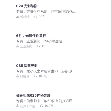
024 光影陷阱
专辑：
方块生存系统：浮空岛|挑战像素
化生存危机|锋叔叔
6041
锋叔叔
6月，光影伴你童行
专辑：
正观新闻｜24小时速报
116
正观新闻
085 深紫光影
专辑：
龙小天之木屋求生2.0|宠兽|少年
成长|咕噜谷
10.9万
咕噜谷
仙帝归来625神秘光影
专辑：
仙帝归来｜破50亿玄幻扛鼎巨作
｜爆款爽文｜强者回归
16.9万
衍声工作室