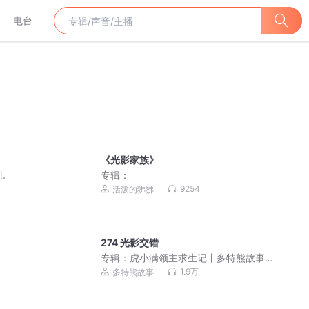
电台
《光影家族》
儿
专辑：
9254
活泼的狒狒
274 光影交错
专辑：
虎小满领主求生记丨多特熊故事
丨山海神兽
1.9万
多特熊故事