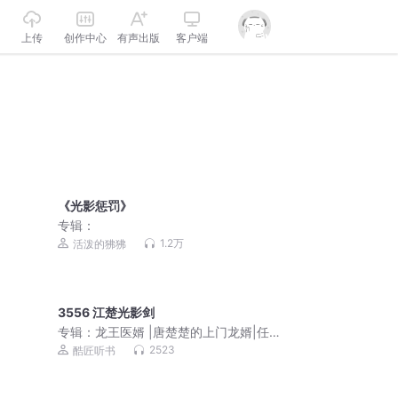
上传
创作中心
有声出版
客户端
《光影惩罚》
专辑：
1.2万
活泼的狒狒
3556 江楚光影剑
专辑：
龙王医婿 |唐楚楚的上门龙婿|任
京浩领衔演播
2523
酷匠听书