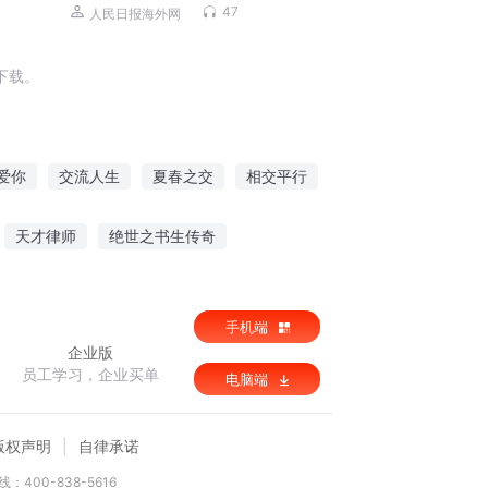
47
人民日报海外网
下载。
爱你
交流人生
夏春之交
相交平行
在日本当交换生的日子
异星交会
天才律师
绝世之书生传奇
行破魔剑
驭鬼邪后
手机端
企业版
员工学习，企业买单
电脑端
版权声明
自律承诺
：400-838-5616