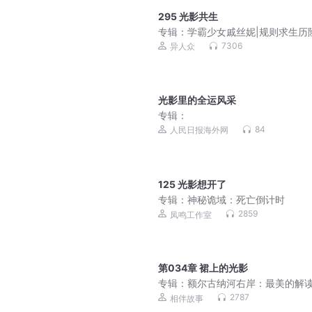
295 光影共生
专辑：
学霸少女戚丝妮|规则求生历
搞笑奋斗|千面世界
7306
异人众
光影里的全运风采
专辑：
84
人民日报海外网
125 光影想开了
专辑：
神秘诡域：死亡倒计时
2859
凤鸣工作室
第034章 裙上的光影
专辑：
额尔古纳河右岸：最美的解读
国版百年孤独
2787
相伴故事