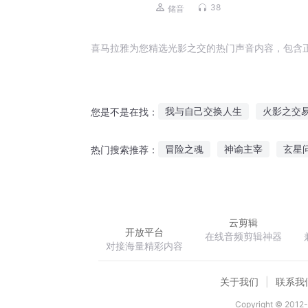
人天界史
38
储音
喜马拉雅为您精选光影之交的热门声音内容，包含
我与自己交换人生
火影之交
您是不是在找：
存在的交集
生活交集
雪
冒险之魂
神谕主宰
玄星
热门搜索推荐：
修真交易行
明暗交界
交
游历天下之祸乱江湖
欲都香
云剪辑
开放平台
在线音频剪辑神器
对接海量精彩内容
关于我们
联系我
Copyright © 2012-