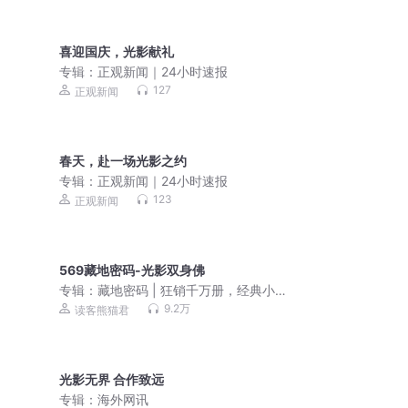
喜迎国庆，光影献礼
专辑：
正观新闻｜24小时速报
127
正观新闻
春天，赴一场光影之约
专辑：
正观新闻｜24小时速报
123
正观新闻
569藏地密码-光影双身佛
专辑：
藏地密码 | 狂销千万册，经典小
说有声剧
9.2万
读客熊猫君
光影无界 合作致远
专辑：
海外网讯