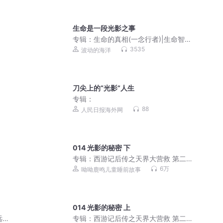
生命是一段光影之事
专辑：
生命的真相(一念行者)|生命智慧|
自在人生
3535
波动的海洋
刀尖上的“光影”人生
专辑：
88
人民日报海外网
014 光影的秘密 下
专辑：
西游记后传之天界大营救 第二季
| 儿童睡前故事
6万
呦呦鹿鸣儿童睡前故事
014 光影的秘密 上
远动
专辑：
西游记后传之天界大营救 第二季