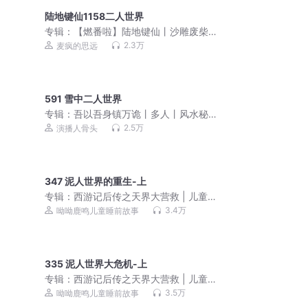
陆地键仙1158二人世界
专辑：
【燃番啦】陆地键仙丨沙雕废柴
流搞笑玄幻|偷香高手作者新作VIP免费|
2.3万
麦疯的思远
精品多人剧
591 雪中二人世界
专辑：
吾以吾身镇万诡丨多人丨风水秘
术丨都市丨悬疑恐怖灵异
2.5万
演播人骨头
347 泥人世界的重生-上
专辑：
西游记后传之天界大营救 | 儿童
睡前故事
3.4万
呦呦鹿鸣儿童睡前故事
335 泥人世界大危机-上
专辑：
西游记后传之天界大营救 | 儿童
睡前故事
3.5万
呦呦鹿鸣儿童睡前故事