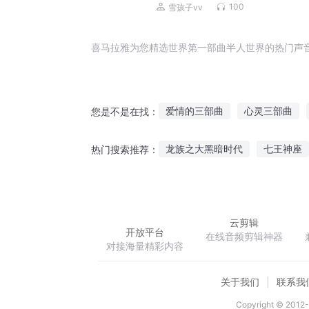
100
雪孩子vv
喜马拉雅为您精选世界第一部曲半人世界的热门声
爱情的三部曲
心灵三部曲
您是不是在找：
世界之石三部曲
仲夏夜之梦
龙族之大黑暗时代
七王神座
热门搜索推荐：
凡人三部曲之古剑记
圣域三
异界之掠夺升级系统
佛门世
云剪辑
开放平台
在线音频剪辑神器
对接海量精彩内容
关于我们
联系我
Copyright © 2012-