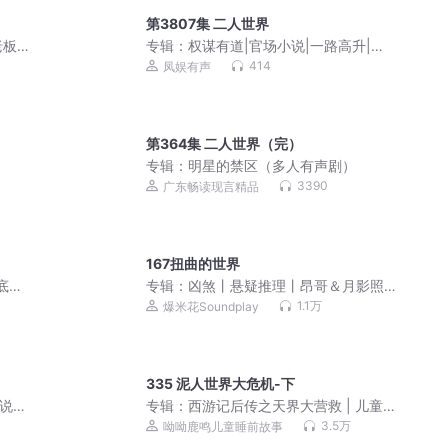
第3807集 二人世界
老板
专辑：
权谋有道|官场小说|一路高升|青
云直上
414
凤娱有声
第364集 二人世界（完）
专辑：
明星的禁区（多人有声剧）
3390
广东畅读现言精品
167扭曲的世界
底类|
专辑：
凶煞丨悬疑推理丨昂哥＆月影照
留年＆盗愁丨精品多人有声
1.1万
爆米花Soundplay
335 泥人世界大危机-下
小说改
专辑：
西游记后传之天界大营救 | 儿童
睡前故事
3.5万
呦呦鹿鸣儿童睡前故事