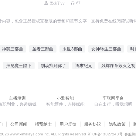
67
雪孩子vv
音内容，包含正品授权完整版的音频和章节文字，支持免费在线阅读试听和
神契三部曲
圣者三部曲
末世3部曲
女神转生三部曲
时
三部曲
重生五部曲
至爱三部曲之爱在暖心
神王三部曲之灭世
拜见魔王陛下
别动找到你了
鸿末纪元
残辉序章毁灭之初
部曲
创神三部曲时空神云
魔之三部曲之魔劫
打击中成长少年
尊
蓝瞳公子
力挽天倾
三国孔明传
偷心娇妻总裁老公求放
主播培训
小雅智能
车联网平台
兼职副业，兴趣赚钱
智能硬件，连接赋能
自在出行，听我想听
们
公司新闻
招贤纳士
用户反馈
服务协议
隐私政策
2026
www.ximalaya.com lnc. ALL Rights Reserved
沪ICP备13027243号
客服热线