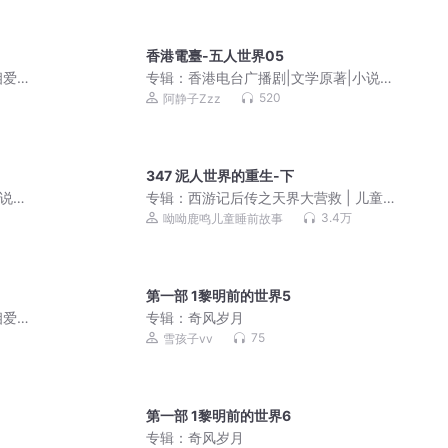
香港電臺-五人世界05
相爱
专辑：
香港电台广播剧|文学原著|小说改
变狼
编|粤语经典
520
阿静子Zzz
347 泥人世界的重生-下
小说改
专辑：
西游记后传之天界大营救 | 儿童
睡前故事
3.4万
呦呦鹿鸣儿童睡前故事
第一部 1黎明前的世界5
相爱
专辑：
奇风岁月
变狼
75
雪孩子vv
第一部 1黎明前的世界6
专辑：
奇风岁月