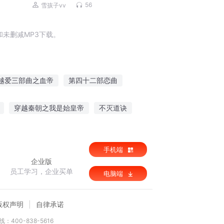
56
雪孩子vv
未删减MP3下载。
越爱三部曲之血帝
第四十二部恋曲
战神
天地人三部曲之地书
穿越秦朝之我是始皇帝
不灭道诀
爱情上半部
一部曲之彼岸花
过
暖情小社工
手机端
企业版
员工学习，企业买单
电脑端
版权声明
自律承诺
：400-838-5616