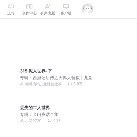
上传
创作中心
有声出版
客户端
315 泥人世界-下
专辑：
西游记后传之天界大营救 | 儿童
睡前故事
3.9万
呦呦鹿鸣儿童睡前故事
丢失的二人世界
专辑：
金山夜话全集
4.1万
小花0720