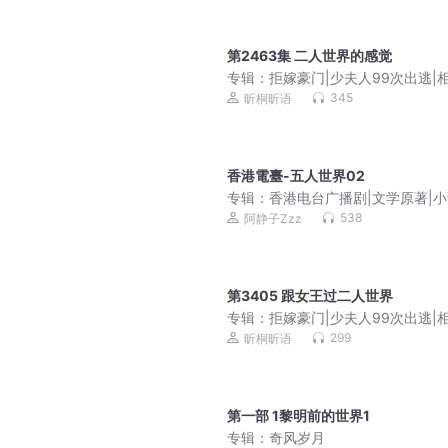
第2463集 二人世界的感觉
专辑：
拒嫁豪门|少夫人99次出逃|
相杀|都市玄幻|霸总开炮抢婚|初恋
345
昕桐昕语
护爱
香港電臺-五人世界02
专辑：
香港电台广播剧|文学原著|
编|粤语经典
538
阿静子Zzz
第3405 跟女王过二人世界
专辑：
拒嫁豪门|少夫人99次出逃|
相杀|都市玄幻|霸总开炮抢婚|初恋
299
昕桐昕语
护爱
第一部 1黎明前的世界1
专辑：
奇风岁月