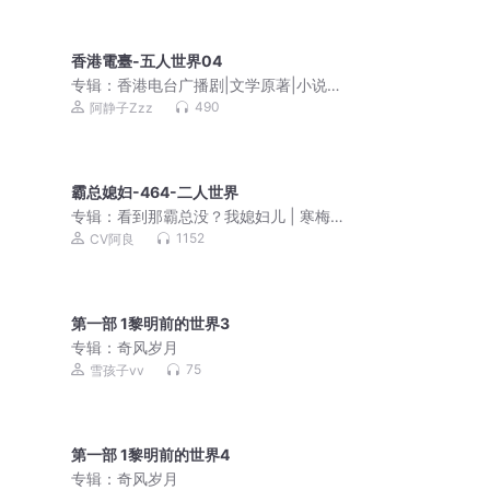
香港電臺-五人世界04
专辑：
香港电台广播剧|文学原著|小说改
编|粤语经典
490
阿静子Zzz
霸总媳妇-464-二人世界
专辑：
看到那霸总没？我媳妇儿 | 寒梅
墨香 | 阿良&裂神 | 双总裁 | 爆笑甜宠
1152
CV阿良
第一部 1黎明前的世界3
专辑：
奇风岁月
75
雪孩子vv
第一部 1黎明前的世界4
专辑：
奇风岁月