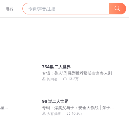
电台
754集 二人世界
专辑：
美人记|强烈推荐爆笑古言多人剧
13.2万
闪阅读
96 过二人世界
儿童
专辑：
爆笑父与子：安全大作战 | 亲子
笑话 | 儿童睡前故事
10.9万
大有叔叔