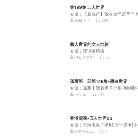
第199集 二人世界
专辑：
【超低价】我在鬼怪店里当
丨镇魂同款丨现代幻想悬疑
2903
倾征天下
商人世界的文人地位
专辑：
漫说金瓶梅
63
枕边文史馆
孤鹰第一部第148集-黑白世界
专辑：
孤鹰丨活着再见全集-刑侦卧
作者邵雪城|演播王明军&小曾
13万
王明军
香港電臺-五人世界03
专辑：
香港电台广播剧|文学原著|
编|粤语经典
511
阿静子Zzz