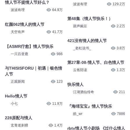
情人节不提情人节好么？
波波有理
129.2万
波波有理
64.9万
第48集（情人节快乐！）
红颜062情人的情人节
燚声豌豆
2.2万
天空有声
41.7万
421没有情人的情人节
【ASMR疗愈】情人节快乐
_老杜说书_
3.8万
一只百变鹿
986
第27章-08-情人节、白色情人节
与THISISFORU｜初遇｜银色情
云爸陪读
1.3万
人节
正观新闻
123
快乐情人
江湖酒仙传奇
211
Hello情人节
小七
11.9万
『海绵宝宝』情人节快乐
皓_wr
7886
228原配与情人
玄青老刺猬
1.4万
rbtv情人节小剧场 《过什么情人