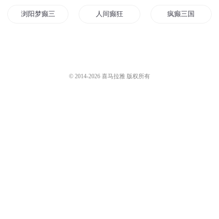
Cv八千里路
1.8万
Cv八千里路
1.9万
小疯癫 110
小疯癫 102
Cv八千里路
2万
Cv八千里路
2.3万
您是不是在找：
我为癫狂
我主癫狂
癫狂之心
浏阳梦癫三十年
人间癫狂
疯癫三国
我为长生癫
情癫至圣
情癫魔尊
娱乐也疯癫
情癫大圣
疯癫道士
© 2014-
2026
喜马拉雅 版权所有
血玉婷花刀玉癫疯
癫疯战记
疯疯癫癫一起走