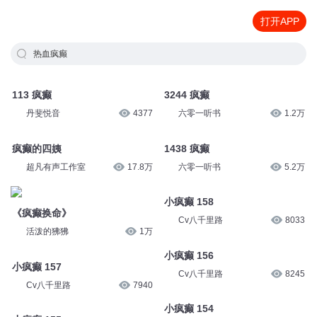
打开APP
热血疯癫
113 疯癫
3244 疯癫
丹斐悦音
4377
六零一听书
1.2万
疯癫的四姨
1438 疯癫
超凡有声工作室
17.8万
六零一听书
5.2万
《疯癫换命》
小疯癫 158
活泼的狒狒
1万
Cv八千里路
8033
小疯癫 157
小疯癫 156