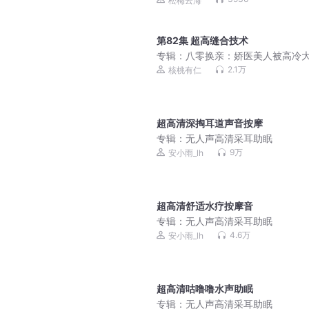
松梅云海
第82集 超高缝合技术
专辑：
八零换亲：娇医美人被高冷
宠上天丨军婚甜宠丨爆款年代重生
2.1万
核桃有仁
丨多人有声剧
超高清深掏耳道声音按摩
专辑：
无人声高清采耳助眠
9万
安小雨_lh
超高清舒适水疗按摩音
专辑：
无人声高清采耳助眠
4.6万
安小雨_lh
超高清咕噜噜水声助眠
专辑：
无人声高清采耳助眠