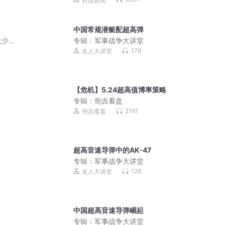
封面新闻
中国常规潜艇配超高弹
大少
专辑：
军事战争大讲堂
爽文
176
名人大讲堂
【危机】5.24超高值博率策略
专辑：
尧吉看盘
2161
尧吉看盘
超高音速导弹中的AK-47
专辑：
军事战争大讲堂
128
名人大讲堂
中国超高音速导弹崛起
专辑：
军事战争大讲堂