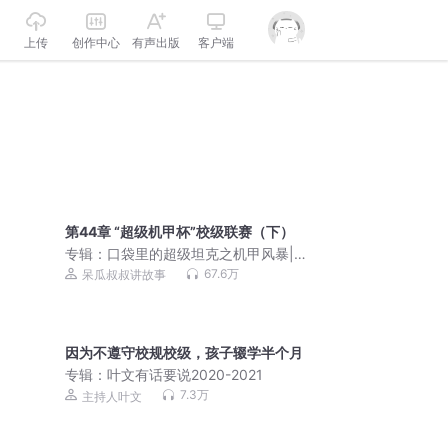
上传
创作中心
有声出版
客户端
第44章 “超级机甲杯”校级联赛（下）
专辑：
口袋里的超级坦克之机甲风暴|冒
险故事|校园故事
67.6万
呆瓜叔叔讲故事
因为不遵守校规校级，孩子辍学半个月
专辑：
叶文有话要说2020-2021
7.3万
主持人叶文