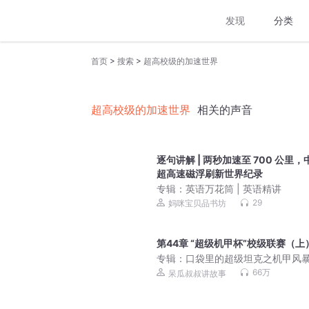
发现
分类
>
>
首页
搜索
超高校级的加速世界
超高校级的加速世界
相关的声音
逐句讲解 | 两秒加速至 700 公里，
超高速磁浮刷新世界纪录
专辑：
英语万花筒 | 英语精讲
29
妈咪宝贝品书坊
第44章 “超级机甲杯”校级联赛（上
专辑：
口袋里的超级坦克之机甲风暴
险故事|校园故事
66万
呆瓜叔叔讲故事