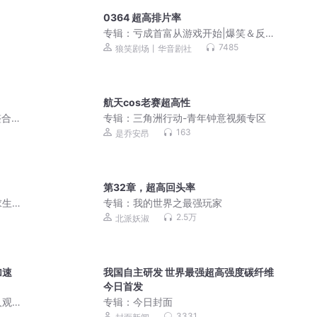
0364 超高排片率
专辑：
亏成首富从游戏开始|爆笑＆反套
路|动漫同期|多人剧
7485
狼笑剧场丨华音剧社
航天cos老赛超高性
整合
专辑：
三角洲行动-青年钟意视频专区
163
是乔安昂
第32章，超高回头率
生|
专辑：
我的世界之最强玩家
2.5万
北派妖淑
加速
我国自主研发 世界最强超高强度碳纤维
今日首发
人观
专辑：
今日封面
3331