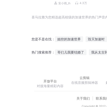
4.3万
安小雨_lh
喜马拉雅为您精选超高校级的加速世界的热门声音
姐控的加速世界
毁灭加速时
您是不是在找：
加速之混沌魔女
加速御座
哥们儿我要结婚了
我从太古
热门搜索推荐：
加速之黑夜舞者
加速之幻想
五味山海
我变成了神秘组织bo
云剪辑
开放平台
在线音频剪辑神器
对接海量精彩内容
关于我们
联系我
Copyright © 2012-