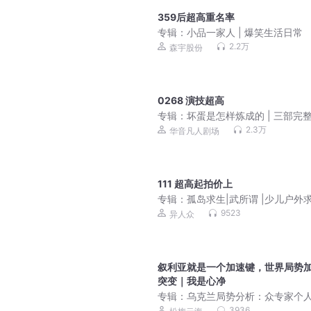
359后超高重名率
专辑：
小品一家人 | 爆笑生活日常
2.2万
森宇股份
0268 演技超高
专辑：
坏蛋是怎样炼成的 | 三部完
集，桑梓演绎谢文东
2.3万
华音凡人剧场
111 超高起拍价上
专辑：
孤岛求生|武所谓 |少儿户外求
励志面对困境
9523
异人众
叙利亚就是一个加速键，世界局势
突变｜我是心净
专辑：
乌克兰局势分析：众专家个
点，实时持续更新
3936