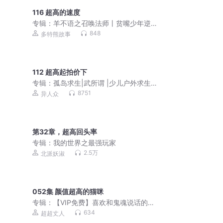
116 超高的速度
专辑：
羊不语之召唤法师丨贫嘴少年逆
命之途丨多特熊故事
848
多特熊故事
112 超高起拍价下
专辑：
孤岛求生|武所谓 |少儿户外求生|
励志面对困境
8751
异人众
第32章，超高回头率
专辑：
我的世界之最强玩家
2.5万
北派妖淑
052集 颜值超高的猫咪
专辑：
【VIP免费】喜欢和鬼魂说话的影
后|精品多播
634
超超丈人