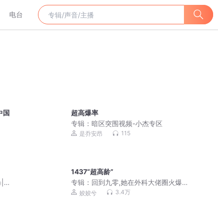
电台
中国
超高爆率
专辑：
暗区突围视频-小杰专区
115
是乔安昂
）
1437“超高龄”
|冒
专辑：
回到九零,她在外科大佬圈火爆了
|姣姣兮 | 起点口碑爽文 | 多人有声剧
3.4万
姣姣兮