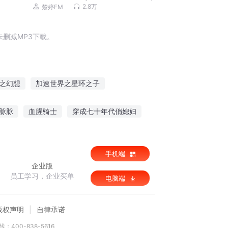
婷制作
2.8万
楚婷FM
删减MP3下载。
之幻想
加速世界之星环之子
速器
加速之王者的降临
改编全员加速中
脉脉
血腥骑士
穿成七十年代俏媳妇
荒传奇
毁梦青春
手机端
企业版
员工学习，企业买单
电脑端
版权声明
自律承诺
：400-838-5616