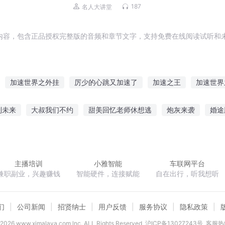
187
名人大讲堂
内容，包含正品授权完整版的音频和章节文字，支持免费在线阅读试听和未
加速世界之外挂
厉少的心跳又加速了
加速之王
加速世界
加速开始未来路途
最后的加速
加速世界的幻影之星
成长加
到未来
大叔我们不约
甜美回忆老师休想逃
炮灰来袭
婚途
械神
加速世界之闪耀
亚瑟的加速世界
时空加速器
ss
修真狂徒
梦想系统下的魔术师
星空魔法
网游之蛮
主播培训
小雅智能
车联网平台
兼职副业，兴趣赚钱
智能硬件，连接赋能
自在出行，听我想听
们
公司新闻
招贤纳士
用户反馈
服务协议
隐私政策
2026
www.ximalaya.com lnc. ALL Rights Reserved
沪ICP备13027243号
客服热线