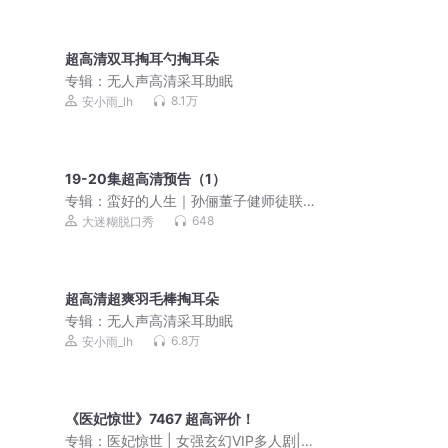
超高清双耳掏耳勺掏耳朵
专辑：
无人声高清采耳助眠
8.1万
安小雨_lh
19-20集超高清预告（1）
专辑：
蛮好的人生｜孙俪董子健师徒联
手，高光对抗渣男绿茶
648
大迷糊脱口秀
超高清超爽羽毛棒掏耳朵
专辑：
无人声高清采耳助眠
6.8万
安小雨_lh
《医妃惊世》7467 超高评价！
专辑：
医妃惊世 | 女强玄幻VIP多人剧|楚