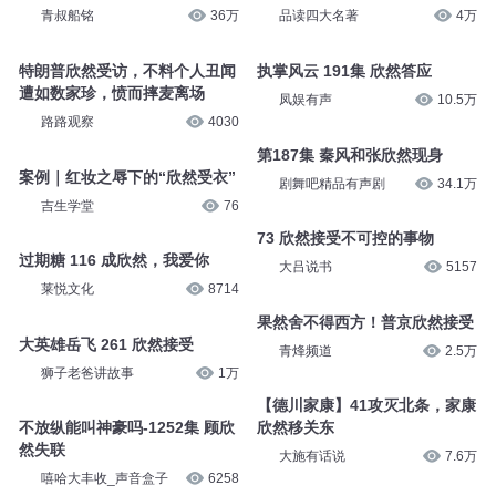
青叔船铭
36万
品读四大名著
4万
特朗普欣然受访，不料个人丑闻
执掌风云 191集 欣然答应
遭如数家珍，愤而摔麦离场
凤娱有声
10.5万
路路观察
4030
第187集 秦风和张欣然现身
案例｜红妆之辱下的“欣然受衣”
剧舞吧精品有声剧
34.1万
吉生学堂
76
73 欣然接受不可控的事物
过期糖 116 成欣然，我爱你
大吕说书
5157
莱悦文化
8714
果然舍不得西方！普京欣然接受
大英雄岳飞 261 欣然接受
青烽频道
2.5万
狮子老爸讲故事
1万
【德川家康】41攻灭北条，家康
不放纵能叫神豪吗-1252集 顾欣
欣然移关东
然失联
大施有话说
7.6万
嘻哈大丰收_声音盒子
6258