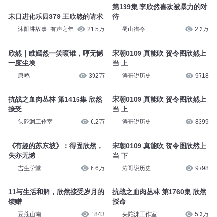
第139集 李欣然喜欢被暴力的对
末日进化乐园379 王欣然的请求
待
沐阳讲故事_有声之年
21.5万
蜀山御令
2.2万
欣然｜睢嫣然一笑暖谁，哼无憾
宋朝0109 真能吹 贺令图欣然上
一度尘埃
当 上
唐鸣
392万
涛哥说历史
9718
抗战之血肉丛林 第1416集 欣然
宋朝0109 真能吹 贺令图欣然上
接受
当 上
头陀渊工作室
6.2万
涛哥说历史
8399
《有趣的苏东坡》：得固欣然，
宋朝0109 真能吹 贺令图欣然上
失亦无憾
当 下
吉生学堂
6.6万
涛哥说历史
9798
11与生活和解，欣然接受岁月的
抗战之血肉丛林 第1760集 欣然
馈赠
授命
豆蔻山南
1843
头陀渊工作室
5.3万