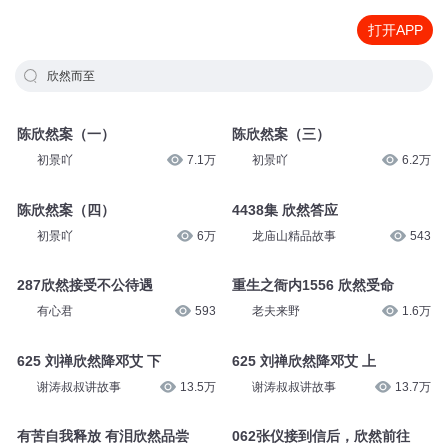
打开APP
欣然而至
陈欣然案（一）
陈欣然案（三）
初景吖
7.1万
初景吖
6.2万
陈欣然案（四）
4438集 欣然答应
初景吖
6万
龙庙山精品故事
543
287欣然接受不公待遇
重生之衙内1556 欣然受命
有心君
593
老夫来野
1.6万
625 刘禅欣然降邓艾 下
625 刘禅欣然降邓艾 上
谢涛叔叔讲故事
13.5万
谢涛叔叔讲故事
13.7万
有苦自我释放 有泪欣然品尝
062张仪接到信后，欣然前往