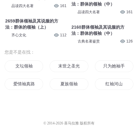
法：群体的领袖（中）
品读四大名著
161
品读四大名著
161
2659群体领袖及其说服的方
法：群体的领袖（上）
2160群体领袖及其说服的方
法：群体的领袖（中）
齐心文化
112
古典名著鉴赏
126
您是不是在找：
文坛领袖
末世之圣光领袖
只为她袖手天下
爱情袖真路
夏族领袖
红袖河山
我居然成了兽人领袖
袖手天下情
球场领袖
华夏领袖
领袖华娱
凝视之领袖归来
© 2014-
2026
喜马拉雅 版权所有
银时不会用袖剑
领袖时空
无限之领袖系统