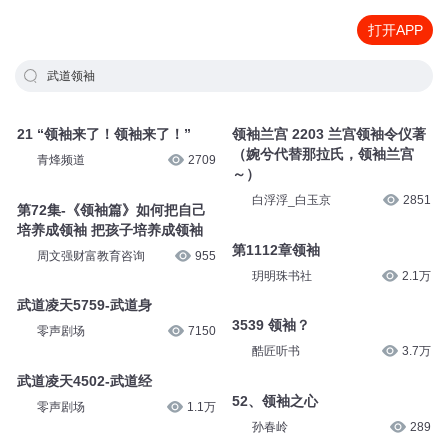
打开APP
武道领袖
21 “领袖来了！领袖来了！”
领袖兰宫 2203 兰宫领袖令仪著
（婉兮代替那拉氏，领袖兰宫
青烽频道
2709
～）
白浮浮_白玉京
2851
第72集-《领袖篇》如何把自己
培养成领袖 把孩子培养成领袖
第1112章领袖
周文强财富教育咨询
955
玥明珠书社
2.1万
武道凌天5759-武道身
3539 领袖？
零声剧场
7150
酷匠听书
3.7万
武道凌天4502-武道经
52、领袖之心
零声剧场
1.1万
孙春岭
289