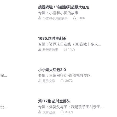
接游戏啦！谁能接到超级大红包
专辑：
小雪和小贝的故事
3166
小雪和小贝的故事
1685.超时空刺杀
专辑：
诸界末日在线（3D音效丨多人丨
VIP免费）
1.5万
雅居讲故事
小小烟大红包2.0
侦探案
专辑：
三角洲行动-白泽视频专区
3972
是乔安昂
第117集 超时空部队
老公
专辑：
爆笑父与子：我是孩子王3|亲子
笑话|睡前故事
3.3万
大有叔叔