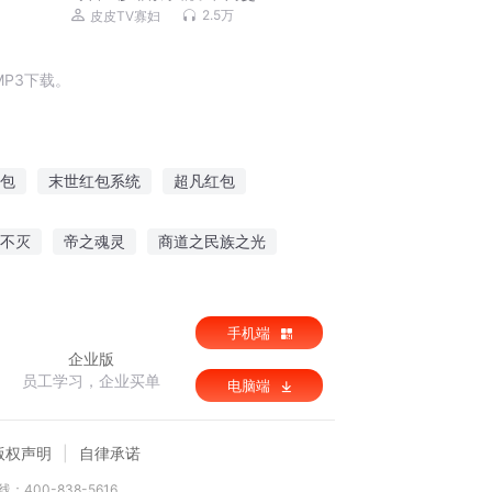
2.5万
皮皮TV寡妇
P3下载。
包
末世红包系统
超凡红包
包包掀起
异世之包生儿子
不灭
帝之魂灵
商道之民族之光
手机端
企业版
员工学习，企业买单
电脑端
版权声明
自律承诺
：400-838-5616