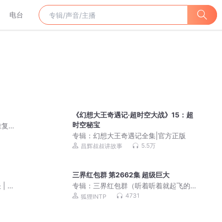
电台
《幻想大王奇遇记·超时空大战》15：超
时空秘宝
难复
专辑：
幻想大王奇遇记全集|官方正版
5.5万
昌辉叔叔讲故事
三界红包群 第2662集 超级巨大
| 鬼
专辑：
三界红包群（听着听着就起飞的
超爽多人有声剧）
4731
狐狸INTP