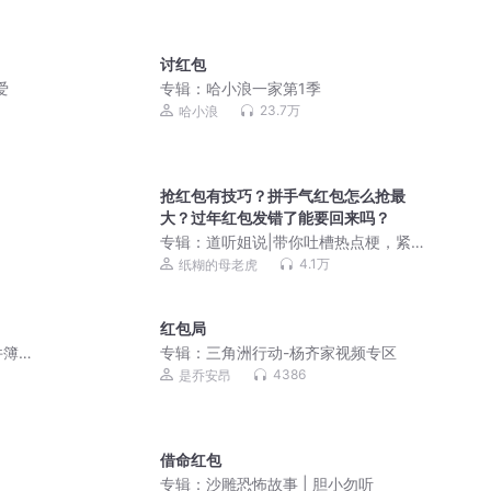
讨红包
爱
专辑：
哈小浪一家第1季
23.7万
哈小浪
抢红包有技巧？拼手气红包怎么抢最
大？过年红包发错了能要回来吗？
专辑：
道听姐说|带你吐槽热点梗，紧跟
潮流不迷路
4.1万
纸糊的母老虎
红包局
件簿
专辑：
三角洲行动-杨齐家视频专区
4386
是乔安昂
借命红包
专辑：
沙雕恐怖故事 | 胆小勿听