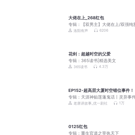
大佬在上_268红包
专辑：
【双男主】大佬在上/双强纯
6206
洛阳有声
花剑：超越时空的父爱
专辑：
365读书|精选美文
4.3万
365读书
EP152-超高层大厦时空错位事件！
专辑：
天涯神贴莲蓬鬼话丨灵异事
丨各种稀奇的鬼怪故事
1万
老唐讲故事_优一剧社
0125红包
专辑：
重生官道之宰执天下