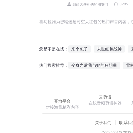
3285
郭靖大侠和他的朋友们
喜马拉雅为您精选超时空大红包的热门声音内容，
来个包子
末世红包战神
您是不是在找：
末世红包龙帝
万界红包皇帝
变身之后我与她的狂想曲
雪
热门搜索推荐：
这个公子本将军包了
至尊红
鸿武战神
地球人纵横异世
云剪辑
开放平台
在线音频剪辑神器
对接海量精彩内容
关于我们
联系我
Copyright © 2012-