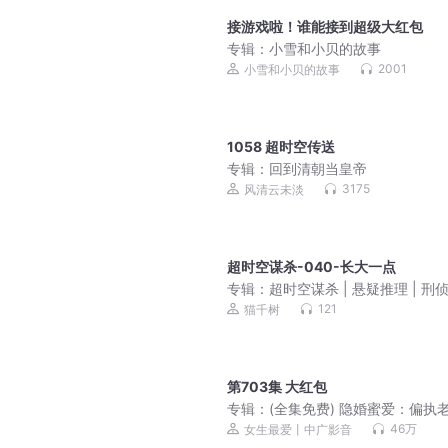
接游戏啦！谁能接到超级大红包
专辑：
小雪和小贝的故事
2001
小雪和小贝的故事
1058 超时空传送
专辑：
回到清朝当皇帝
3175
风清云未淡
超时空谋杀-040-长大一点
专辑：
超时空谋杀 | 悬疑推理 | 刑
| 高智商犯罪 | 精品多播
121
猫千树
第703集 大红包
专辑：
(全集免费) 隐婚蜜爱：偏执
宠上瘾（爆更！）
46万
女生最爱丨中广影音