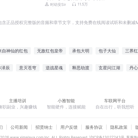
11.5万
时幼安Sir
包含正品授权完整版的音频和章节文字，支持免费在线阅读试听和未删减M
来自神仙的红包
无敌红包皇帝
承包大明
包子大仙
三界红
异界红包系统
我的万能红包
这个男神我包了
包间天界
林泽辰
意灭苍穹
逆战星魂
释恶劫渡
玄星问江湖
丹心
包系统
带着包子说爱我
都市保险侠
空之轨迹SC
别动找到你了
续红楼浮生梦
主播培训
小雅智能
车联网平台
兼职副业，兴趣赚钱
智能硬件，连接赋能
自在出行，听我想听
们
公司新闻
招贤纳士
用户反馈
服务协议
隐私政策
2026
www.ximalaya.com lnc. ALL Rights Reserved
沪ICP备13027243号
客服热线