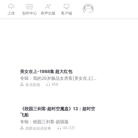
上传
创作中心
有声出版
客户端
美女在上-1988集 超大红包
专辑：
我的26岁极品女房客|美女在上|
高智权谋|香艳爆笑
658
蓝冰剧场
《校园三剑客·超时空魔盘》13：超时空
飞船
专辑：
校园三剑客·超级版
40.3万
昌辉叔叔讲故事