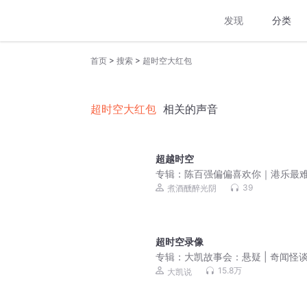
发现
分类
>
>
首页
搜索
超时空大红包
超时空大红包
相关的声音
超越时空
专辑：
陈百强偏偏喜欢你｜港乐最
制的天真色泽
39
煮酒醺醉光阴
超时空录像
专辑：
大凯故事会：悬疑 | 奇闻怪谈 
故事 | 恐怖故事
15.8万
大凯说