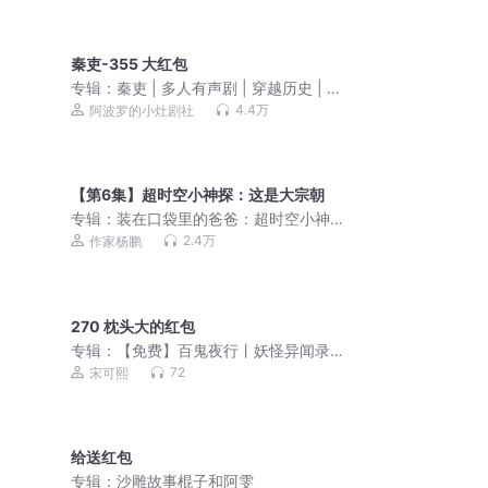
秦吏-355 大红包
专辑：
秦吏 | 多人有声剧 | 穿越历史 | 秦
朝
4.4万
阿波罗的小灶剧社
【第6集】超时空小神探：这是大宗朝
专辑：
装在口袋里的爸爸：超时空小神
探|侦探冒险
2.4万
作家杨鹏
270 枕头大的红包
专辑：
【免费】百鬼夜行丨妖怪异闻录
丨人与妖的羁绊
72
宋可熙
给送红包
专辑：
沙雕故事棍子和阿雯