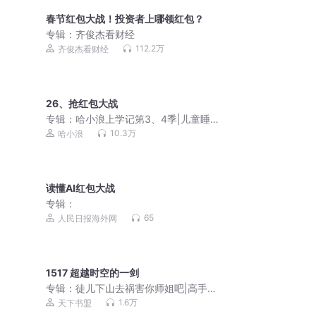
春节红包大战！投资者上哪领红包？
专辑：
齐俊杰看财经
112.2万
齐俊杰看财经
26、抢红包大战
专辑：
哈小浪上学记第3、4季|儿童睡前
故事|校园故事
10.3万
哈小浪
读懂AI红包大战
专辑：
65
人民日报海外网
1517 超越时空的一剑
专辑：
徒儿下山去祸害你师姐吧|高手下
山，我有九个无敌师父
1.6万
天下书盟