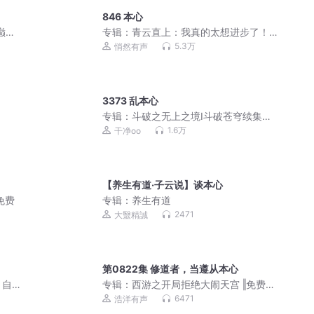
846 本心
巅峰
专辑：
青云直上：我真的太想进步了！
杀伐果断丨智商在线丨大神新作丨精品
5.3万
悄然有声
多播
3373 乱本心
专辑：
斗破之无上之境Ⅰ斗破苍穹续集多
人剧
1.6万
干净oo
【养生有道·子云说】谈本心
免费
专辑：
养生有道
2471
大毉精誠
第0822集 修道者，当遵从本心
｜自
专辑：
西游之开局拒绝大闹天宫 ‖免费多
播‖玄幻搞笑‖音效
6471
浩洋有声