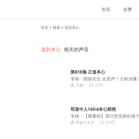
发现
分类
>
>
首页
搜索
道韵本心
道韵本心
相关的声音
第816集 正道本心
专辑：
阴脉先生 全景声丨大斌演播
疑恐怖 | 道术玄学&精品多人剧丨
1.1万
大斌
声剧
苟道中人1404本心桎梏
专辑：
【燃番啦】我只想安静的做
道中人｜爆笑&系统｜轻松魔道修仙
2.9万
司徒小大大
品多人有声剧 平分仙道