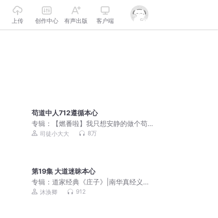
上传
创作中心
有声出版
客户端
苟道中人712遵循本心
专辑：
【燃番啦】我只想安静的做个苟
道中人｜爆笑&系统｜轻松魔道修仙｜精
8万
司徒小大大
品多人有声剧 平分仙道
第19集 大道迷昧本心
专辑：
道家经典《庄子》|南华真经义海
纂微|道教|原文解析
912
沐涣卿