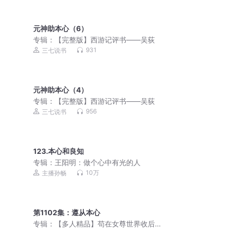
元神助本心（6）
专辑：
【完整版】西游记评书——吴荻
931
三七说书
元神助本心（4）
专辑：
【完整版】西游记评书——吴荻
956
三七说书
123.本心和良知
专辑：
王阳明：做个心中有光的人
10万
主播孙畅
第1102集：遵从本心
专辑：
【多人精品】苟在女尊世界收后