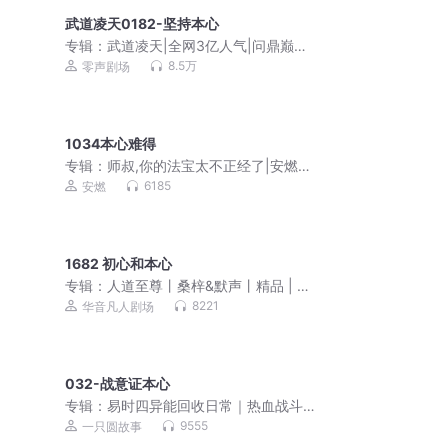
武道凌天0182-坚持本心
专辑：
武道凌天|全网3亿人气|问鼎巅峰
原班人马|极道剑尊杀伐果断
8.5万
零声剧场
1034本心难得
专辑：
师叔,你的法宝太不正经了|安燃穿
越爆笑修仙|法宝不正经VIP免费有声小
6185
安燃
说
1682 初心和本心
专辑：
人道至尊丨桑梓&默声丨精品 | 多
人有声剧
8221
华音凡人剧场
032-战意证本心
专辑：
易时四异能回收日常｜热血战斗
｜诸子百家传人
9555
一只圆故事