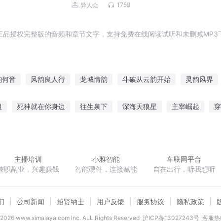
千面世界
1759
异人众
正品授权完整版的音频和章节文字，支持免费在线阅读试听和未删减MP3
韵何音
风韵良人行
龙城情韵
斗破从云韵开始
灵韵风界
风成韵
古代的那点韵事
重生之星韵
封灵神韵
重生之乡韵
组
死神就在你身边
往生泉下
深海天狼星
主宰崛起
穿
娇娇女
星舞极天
嫡女谋心绝色王妃太嚣张
异世农家生活
主播培训
小雅智能
车联网平台
兼职副业，兴趣赚钱
智能硬件，连接赋能
自在出行，听我想听
们
公司新闻
招贤纳士
用户反馈
服务协议
隐私政策
2026
www.ximalaya.com lnc. ALL Rights Reserved
沪ICP备13027243号
客服热线