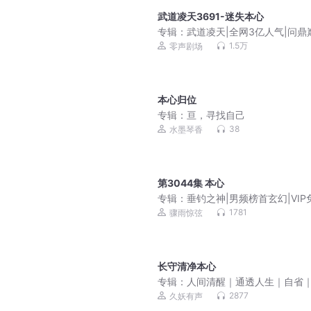
武道凌天3691-迷失本心
专辑：
武道凌天|全网3亿人气|问鼎
原班人马|极道剑尊杀伐果断
1.5万
零声剧场
本心归位
专辑：
亘，寻找自己
38
水墨琴香
第3044集 本心
专辑：
垂钓之神|男频榜首玄幻|VIP
1781
骤雨惊弦
长守清净本心
专辑：
人间清醒｜通透人生｜自省
渡｜自愈
2877
久妖有声