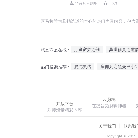
1.8万
华音凡人剧场
喜马拉雅为您精选道韵本心的热门声音内容，包含
月当窗梦之韵
异世修真之道
您是不是在找：
天魔灵韵
月川风韵记
青
混沌灵路
雇佣兵之黑曼巴小
热门搜索推荐：
霄韵世神
鬼差神医
都市贼少
八零
云剪辑
开放平台
在线音频剪辑神器
对接海量精彩内容
关于我们
联系我
Copyright © 2012-