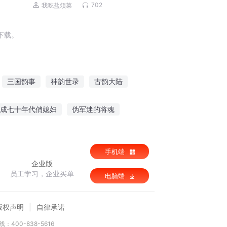
宫|女权|爆笑异世修仙
702
我吃盐须菜
下载。
三国韵事
神韵世录
古韵大陆
灵韵乱世之子
最强韵影2
韵念九城
成七十年代俏媳妇
伪军迷的将魂
阎王特警
手机端
企业版
员工学习，企业买单
电脑端
版权声明
自律承诺
：400-838-5616