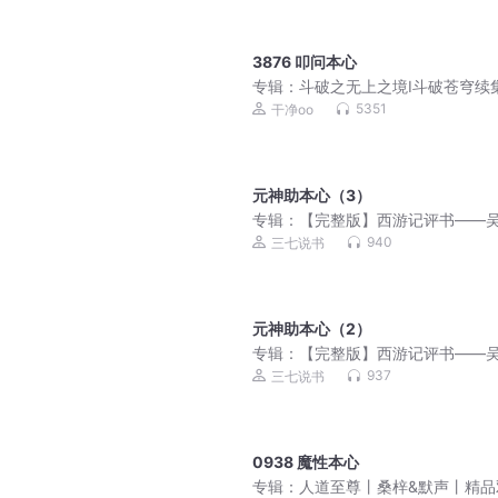
3876 叩问本心
专辑：
斗破之无上之境Ⅰ斗破苍穹续
人剧
5351
干净oo
元神助本心（3）
专辑：
【完整版】西游记评书——
940
三七说书
元神助本心（2）
专辑：
【完整版】西游记评书——
937
三七说书
0938 魔性本心
专辑：
人道至尊丨桑梓&默声丨精品