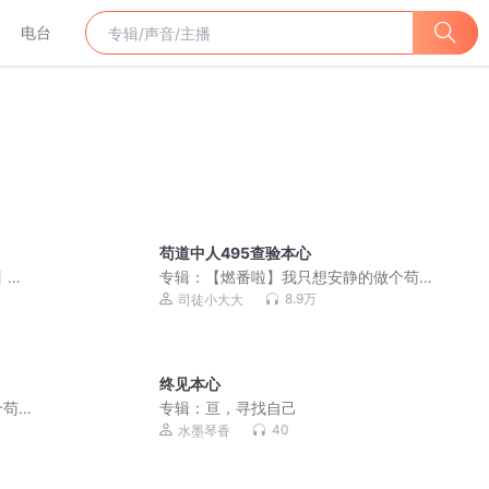
电台
苟道中人495查验本心
丨悬
专辑：
【燃番啦】我只想安静的做个苟
多人有
道中人｜爆笑&系统｜轻松魔道修仙｜精
8.9万
司徒小大大
品多人有声剧 平分仙道
终见本心
个苟
专辑：
亘，寻找自己
｜精
40
水墨琴香