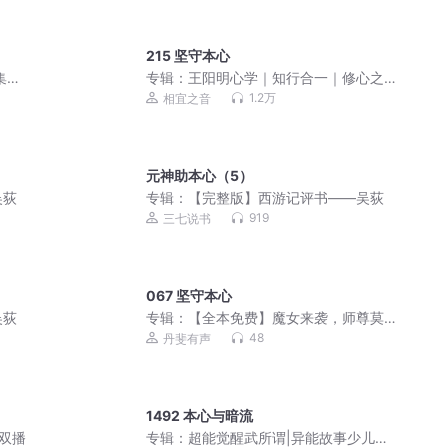
215 坚守本心
集多
专辑：
王阳明心学｜知行合一｜修心之
道
1.2万
相宜之音
元神助本心（5）
吴荻
专辑：
【完整版】西游记评书——吴荻
919
三七说书
067 坚守本心
吴荻
专辑：
【全本免费】魔女来袭，师尊莫
逃|言情|仙魔大战
48
丹斐有声
1492 本心与暗流
双播
专辑：
超能觉醒武所谓|异能故事少儿版|