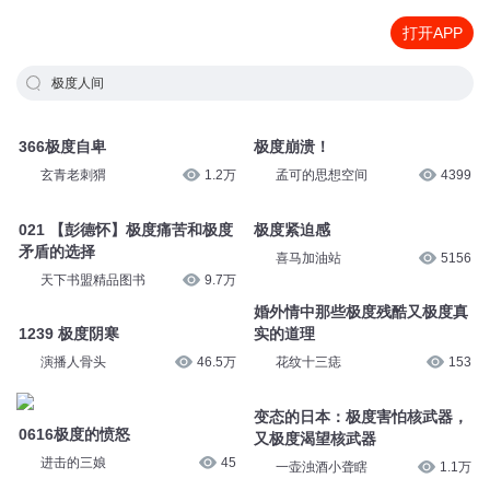
打开APP
极度人间
366极度自卑
极度崩溃！
玄青老刺猬
1.2万
孟可的思想空间
4399
021 【彭德怀】极度痛苦和极度
极度紧迫感
矛盾的选择
喜马加油站
5156
天下书盟精品图书
9.7万
婚外情中那些极度残酷又极度真
1239 极度阴寒
实的道理
演播人骨头
46.5万
花纹十三痣
153
变态的日本：极度害怕核武器，
0616极度的愤怒
又极度渴望核武器
进击的三娘
45
一壶浊酒小聋瞎
1.1万