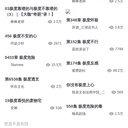
棒棒老师
2.5万
03极度靠谱的与极度不靠谱的
（3）｜【大咖“奇葩”录！】
第348章 极度怀疑
棒棒老师
2.5万
辞酒_江湖说书人
2.8万
456 极度不安的心
第152集 极度不行
司徒少轩
2671
荔枝滚远了
7799
0433章 极度危险
第174集 极度反感
Starnew
15.5万
紫襟剧社
48.2万
第6538集 极度透支
你没有极度上心
怀谷文化
2万
陈昌文创业商学院_二
569
19极度喜悦的废物宅
550集 极度危险的毒
安燃
538
晚风剧场
1.5万
您是不是在找：