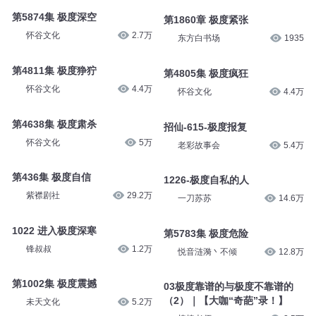
第5874集 极度深空
第1860章 极度紧张
怀谷文化
2.7万
东方白书场
1935
第4811集 极度狰狞
第4805集 极度疯狂
怀谷文化
4.4万
怀谷文化
4.4万
第4638集 极度肃杀
招仙-615-极度报复
怀谷文化
5万
老彩故事会
5.4万
第436集 极度自信
1226-极度自私的人
紫襟剧社
29.2万
一刀苏苏
14.6万
1022 进入极度深寒
第5783集 极度危险
锋叔叔
1.2万
悦音涟漪丶不倾
12.8万
第1002集 极度震撼
03极度靠谱的与极度不靠谱的
（2）｜【大咖“奇葩”录！】
未天文化
5.2万