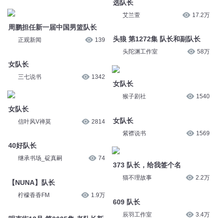
周鹏担任新一届中国男篮队长
正观新闻
139
头狼 第1272集 队长和副队长
头陀渊工作室
58万
女队长
三七说书
1342
女队长
猴子剧社
1540
女队长
信叶风V禅莫
2814
女队长
紫襟说书
1569
40好队长
继承书场_碇真嗣
74
373 队长，给我签个名
猫不理故事
2.2万
【NUNA】队长
柠檬香香FM
1.9万
609 队长
辰羽工作室
3.4万
明克街13号 第0605集 老队长新
队长
《金口玉牙大队长》第四章
北冥有声
1.5万
2《我惹恼了大队长》