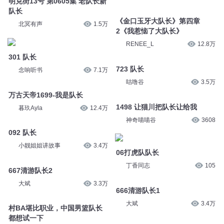
RENEE_L
12.8万
301 队长
念响听书
7.1万
723 队长
咕噜谷
3.5万
万古天帝1699-我是队长
暮玖Ayla
12.4万
1498 让猫川把队长让给我
神奇喵喵谷
3608
092 队长
小靓姐姐讲故事
3.4万
06打虎队队长
丁香同志
105
667清游队长2
大斌
3.3万
666清游队长1
大斌
3.4万
村BA堪比职业，中国男篮队长
都想试一下
万道龙皇 2184 我是队长
新京报
160
点阅文学
1.5万
您是不是在找：