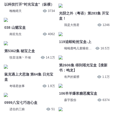
光阴之外（粤语）第283集 开宝
盒！
038 山魈宝盒
我是大熊君
1246
南笙先生
4062
119追蜈蚣抢宝盒-上
第5362集 秘宝之盒
呦呦鹿鸣儿童睡前故
16.5万
悦音涟漪丶不倾
14.1万
事
第2606集 得到瑶光宝盒【搜新
鼠克遇上犬思迦 第64集 日光宝
书：鸣龙】
盒
有声的紫襟
1.1万
奇喵君故事
1.9万
106羊羊爆浆糖恶魔宝盒
0999八宝七巧连心盒
森宇股份
6374
进击的三娘
51
286 麋鹿精偷宝盒-上
公主智取月宫宝盒
呦呦鹿鸣儿童睡前故
16.2万
事
艾薇_贴心陪伴
29.3万
百步飞剑28 幻音宝盒
世子很凶688集 多宝盒