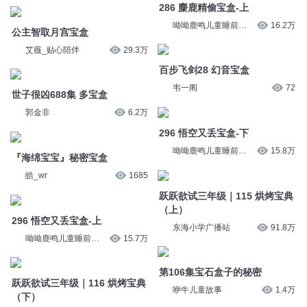
韦一阁
72
郭金非
6.2万
296 悟空又丢宝盒-下
『海绵宝宝』秘密宝盒
呦呦鹿鸣儿童睡前故
15.8万
事
皓_wr
1685
跃跃欲试三年级｜115 烘烤宝典
296 悟空又丢宝盒-上
（上）
呦呦鹿鸣儿童睡前故
15.7万
东海小学广播站
91.8万
事
跃跃欲试三年级｜116 烘烤宝典
第106集宝石盒子的秘密
（下）
咿牛儿童故事
1.4万
东海小学广播站
89.9万
295 癞蛤蟆偷宝盒-下
309 悟空回洞要宝盒-下
呦呦鹿鸣儿童睡前故
15.6万
事
呦呦鹿鸣儿童睡前故
15.2万
事
《爆笑西游客栈》060 月光宝盒
295 癞蛤蟆偷宝盒-上
（上）
呦呦鹿鸣儿童睡前故
16.1万
十三妖仙学院
9916
事