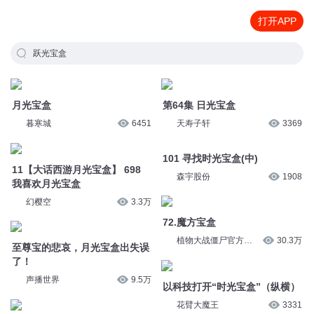
打开APP
跃光宝盒
月光宝盒
第64集 日光宝盒
暮寒城
6451
天寿子轩
3369
11【大话西游月光宝盒】 698
101 寻找时光宝盒(中)
我喜欢月光宝盒
森宇股份
1908
幻樱空
3.3万
72.魔方宝盒
至尊宝的悲哀，月光宝盒出失误
了！
植物大战僵尸官方频
30.3万
道
声播世界
9.5万
以科技打开“时光宝盒”（纵横）
以科技打开“时光宝盒”（纵横）
花臂大魔王
3331
晚晚晴天
3734