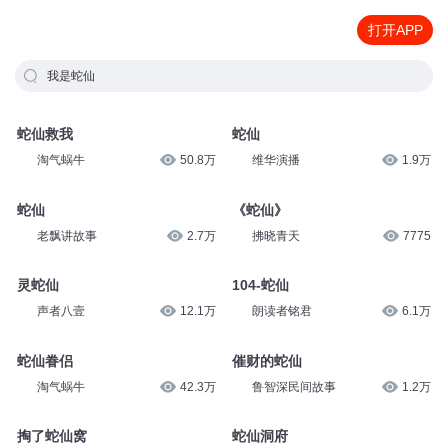
打开APP
我是蛇仙
蛇仙救我
蛇仙
淘气蜗牛
50.8万
维华演播
1.9万
蛇仙
《蛇仙》
老飘讲故事
2.7万
拂晓青天
7775
灵蛇仙
104-蛇仙
声者八壹
12.1万
朗读者铭君
6.1万
蛇仙眷侣
催财的蛇仙
淘气蜗牛
42.3万
鲁智深民间故事
1.2万
掏了蛇仙窝
蛇仙洞府