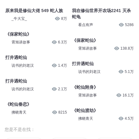
原来我是修仙大佬 549 蛇人族
我在修仙世界开农场2241 灭杀
蛇龟
_牛大宝_
8万
看点有声
5286
《保家蛇仙》
《保家蛇仙》
霄旭讲故事
6.3万
霄旭讲故事
138.8万
打井遇蛇仙
打井遇蛇仙
说书的刘老汉
1.4万
说书的刘老汉
5.1万
打井遇蛇仙
《蛇仙附身》
说书的刘老汉
2.1万
霄旭讲故事
16.1万
《蛇仙眷恋》
《蛇仙渡劫》
拂晓青天
8215
拂晓青天
4.5万
您是不是在找：