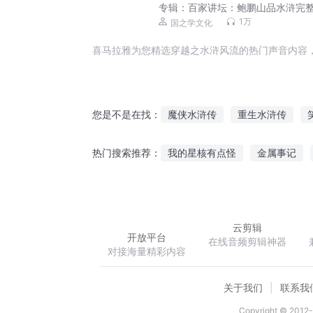
专辑：
百家讲坛：鲍鹏山品水浒完整
易中天骆玉明推荐
1万
国之学文化
喜马拉雅为您精选穿越之水浒风流的热门声音内容
魔侠水浒传
重生水浒传
您是不是在找：
水了个浒
水浒将星系统
我的星核有点怪
金属事记
热门搜索推荐：
水浒烟云
自水浒开始
重生二郎神杨戬
婚婚欲醉前
重生之侯府良女
云剪辑
开放平台
在线音频剪辑神器
对接海量精彩内容
关于我们
联系我
Copyright © 2012-