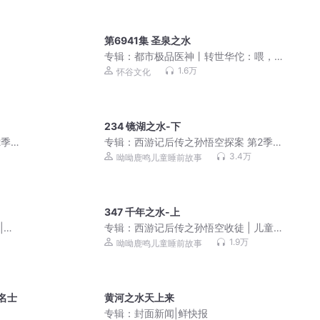
第6941集 圣泉之水
专辑：
都市极品医神丨转世华佗：喂，
就你小子叫叶辰啊？
1.6万
怀谷文化
234 镜湖之水-下
季 |
专辑：
西游记后传之孙悟空探案 第2季 |
儿童睡前故事
3.4万
呦呦鹿鸣儿童睡前故事
347 千年之水-上
|真
专辑：
西游记后传之孙悟空收徒 | 儿童
睡前故事
1.9万
呦呦鹿鸣儿童睡前故事
名士
黄河之水天上来
专辑：
封面新闻|鲜快报