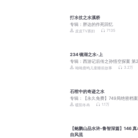
打水仗之水溪桥
专辑：
胖达的作死回忆
7135
皮皮TV寡妇
234 镜湖之水-上
专辑：
西游记后传之孙悟空探案 第2
儿童睡前故事
3.2万
呦呦鹿鸣儿童睡前故事
石棺中的奇迹之水
专辑：
【永久免费】749局绝密档案
实灵异事件|超自然
1.1万
暖阳冬冉
【鲍鹏山品水浒-鲁智深篇】146 真
自风流