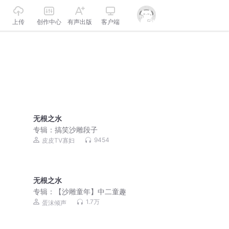
上传
创作中心
有声出版
客户端
无根之水
专辑：
搞笑沙雕段子
9454
皮皮TV寡妇
无根之水
专辑：
【沙雕童年】中二童趣
1.7万
蛋沫倾声