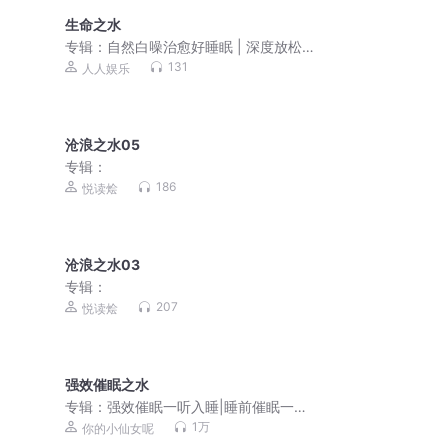
生命之水
专辑：
自然白噪治愈好睡眠 | 深度放松
一夜好眠
131
人人娱乐
沧浪之水05
专辑：
186
悦读烩
沧浪之水03
专辑：
207
悦读烩
强效催眠之水
专辑：
强效催眠一听入睡|睡前催眠一听
就困|快速入睡
1万
你的小仙女呢