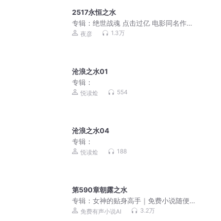
2517永恒之水
专辑：
绝世战魂 点击过亿 电影同名作品
双播VIP免费
1.3万
夜彦
沧浪之水01
专辑：
554
悦读烩
沧浪之水04
专辑：
188
悦读烩
第590章朝露之水
专辑：
女神的贴身高手｜免费小说随便
听｜美女爽文
3.2万
免费有声小说AI