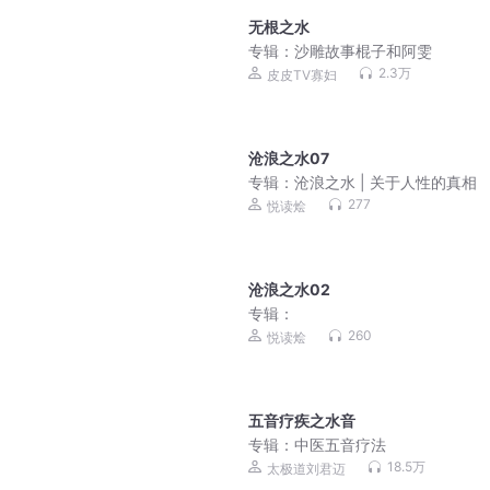
无根之水
专辑：
沙雕故事棍子和阿雯
2.3万
皮皮TV寡妇
沧浪之水07
专辑：
沧浪之水 | 关于人性的真相
277
悦读烩
沧浪之水02
专辑：
260
悦读烩
五音疗疾之水音
专辑：
中医五音疗法
18.5万
太极道刘君迈