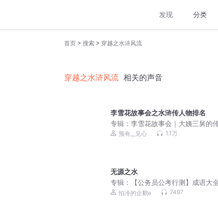
发现
分类
>
>
首页
搜索
穿越之水浒风流
穿越之水浒风流
相关的声音
李雪花故事会之水浒传人物排名
专辑：
李雪花故事会｜大姨三舅的
故事
1.1万
预有__见心
无源之水
专辑：
【公务员公考行测】成语大
7497
怕冷的企鹅e