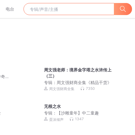
电台
周文强老师：境界金字塔之水浒传上
（三）
传奇
专辑：
周文强财商全集《精品干货》
7350
周文强财商全集
无根之水
全
专辑：
【沙雕童年】中二童趣
1347
蛋沫倾声