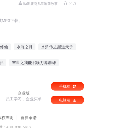
儿童睡前故事
5.1万
呦呦鹿鸣儿童睡前故事
MP3下载。
修仙
水浒之月
水浒传之黑道天子
浒之风云再起
神界水浒
水浒神魔志
邪
末世之我能召唤万界群雄
魔剑
踏破天门
五代战歌
手机端
企业版
员工学习，企业买单
电脑端
版权声明
自律承诺
：400-838-5616