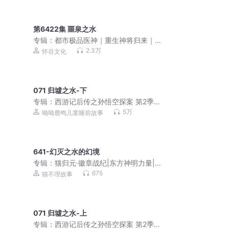
第6422集 噩泉之水
专辑：
都市极品医神｜重生神将归来｜
叶辰夏若雪｜VIP免费
2.3万
怀谷文化
071 归墟之水-下
专辑：
西游记后传之孙悟空探案 第2季 |
儿童睡前故事
5万
呦呦鹿鸣儿童睡前故事
641-幻灭之水的幻境
专辑：
猫归元·徽章战纪|东方神明力量|
热血英雄|猫不理
675
猫不理故事
071 归墟之水-上
专辑：
西游记后传之孙悟空探案 第2季 |