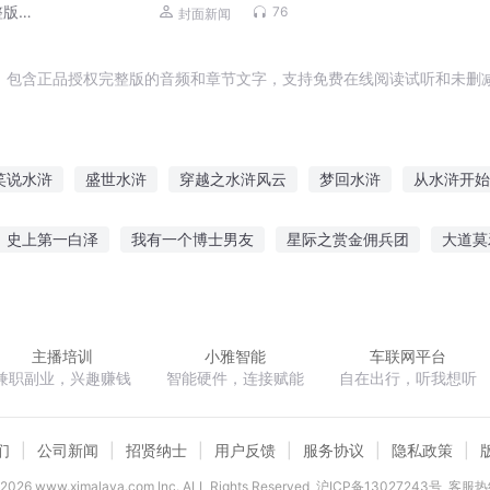
版 |
76
封面新闻
，包含正品授权完整版的音频和章节文字，支持免费在线阅读试听和未删减
笑说水浒
盛世水浒
穿越之水浒风云
梦回水浒
从水浒开始
水浒之最强匪二代
水浒英豪
水浒魔传
我在水浒斗地主
水
史上第一白泽
我有一个博士男友
星际之赏金佣兵团
大道莫
夫别挡道
陆少夫人你不太对劲
苹果冒险by黯然销混蛋
五行破
主播培训
小雅智能
车联网平台
兼职副业，兴趣赚钱
智能硬件，连接赋能
自在出行，听我想听
们
公司新闻
招贤纳士
用户反馈
服务协议
隐私政策
2026
www.ximalaya.com lnc. ALL Rights Reserved
沪ICP备13027243号
客服热线