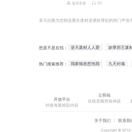
庭伦理|免费多播
30
柒月余音
喜马拉雅为您精选重生废材逆袭妖孽妃的热门声音
逆天废材人人爱
妖孽邪王废
您是不是在找：
废材逆袭异世结界师
废材小
我家狼崽想泡我
九天封魂
热门搜索推荐：
废材逆天绝宠妖孽王妃
重生
怠惰骑士求求你不要催更
你
废材的逆袭生涯
云剪辑
开放平台
在线音频剪辑神器
对接海量精彩内容
关于我们
联系我
Copyright © 2012-