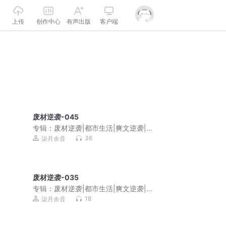
上传
创作中心
有声出版
客户端
废材逆袭-045
专辑：
废材逆袭|都市生活|爽文逆袭|家
庭伦理|免费多播
36
柒月余音
废材逆袭-035
专辑：
废材逆袭|都市生活|爽文逆袭|家
庭伦理|免费多播
18
柒月余音