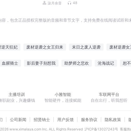
庭伦理|免费多播
48
柒月余音
内容，包含正品授权完整版的音频和章节文字，支持免费在线阅读试听和未
材逆天狂妃
废材逆袭之女王归来
末日之废人逆袭
废材逆袭女
姐太妖孽
倾世废材之少主要逆天
废材千金逆袭记
废材逆袭的
血腥骑士
影后妻子别想我
助梦师之悲欢
沧海战记
恕不
逆天废材妃
重生之废材小姐要逆袭
废材也搞逆袭
废材逆袭邪
好信小琰
重生之魔尊夫人不好追
奇异狂少
全法师执照
王
主播培训
小雅智能
车联网平台
兼职副业，兴趣赚钱
智能硬件，连接赋能
自在出行，听我想听
们
公司新闻
招贤纳士
用户反馈
服务协议
隐私政策
2026
www.ximalaya.com lnc. ALL Rights Reserved
沪ICP备13027243号
客服热线