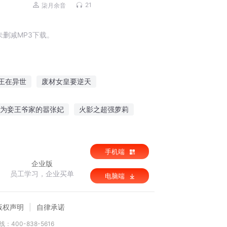
庭伦理|免费多播
21
柒月余音
删减MP3下载。
王在异世
废材女皇要逆天
大学生活
废材王妃要逆天
逆天废材
为妾王爷家的嚣张妃
火影之超强萝莉
妃宠上天
废材逆天最强王妃
的宠后会兽语
我只会拍烂片啊
手机端
企业版
员工学习，企业买单
电脑端
版权声明
自律承诺
：400-838-5616