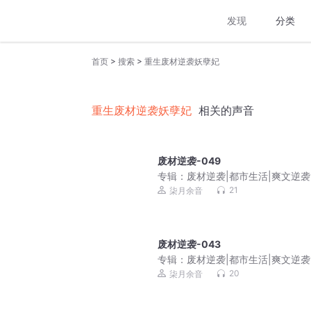
发现
分类
>
>
首页
搜索
重生废材逆袭妖孽妃
重生废材逆袭妖孽妃
相关的声音
废材逆袭-049
专辑：
废材逆袭|都市生活|爽文逆袭
庭伦理|免费多播
21
柒月余音
废材逆袭-043
专辑：
废材逆袭|都市生活|爽文逆袭
庭伦理|免费多播
20
柒月余音