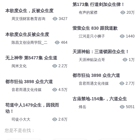
第173集 行道剑加众生律！
本欲度众生，反被众生度
有声的紫襟
20万
周文强财富教育咨询
3427
萤萤众生 830 跟我道歉
本欲度众生反被众生度
江河是只小狮子
1440
陈昌文创业商学院_二
464
天涯神贴：三道锁困住众生！
无上神帝 第5477集 众生道
天涯神贴柒点哥
1万
阅米文化
2.2万
都市狂仙 3898 众生六道
都市狂仙 3898 众生六道
音君而遇文化传媒
2.7万
音君而遇文化传媒
4.5万
古庙禁地-154集-，六道众生
苟道中人1479众生，因我而
烽岳
5051
动！
司徒小大大
2.6万
您是不是在找：