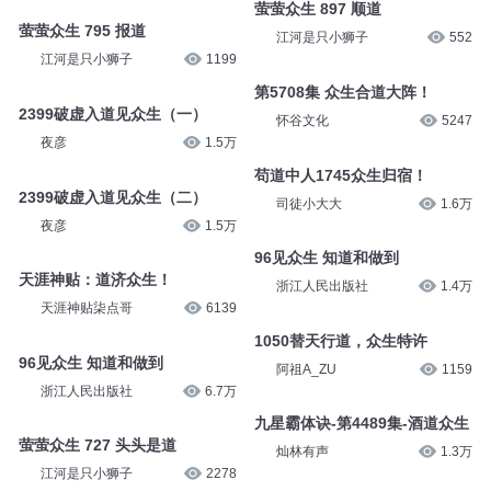
萤萤众生 897 顺道
萤萤众生 795 报道
江河是只小狮子
552
江河是只小狮子
1199
第5708集 众生合道大阵！
2399破虚入道见众生（一）
怀谷文化
5247
夜彦
1.5万
苟道中人1745众生归宿！
2399破虚入道见众生（二）
司徒小大大
1.6万
夜彦
1.5万
96见众生 知道和做到
天涯神贴：道济众生！
浙江人民出版社
1.4万
天涯神贴柒点哥
6139
1050替天行道，众生特许
96见众生 知道和做到
阿祖A_ZU
1159
浙江人民出版社
6.7万
九星霸体诀-第4489集-酒道众生
萤萤众生 727 头头是道
灿林有声
1.3万
江河是只小狮子
2278