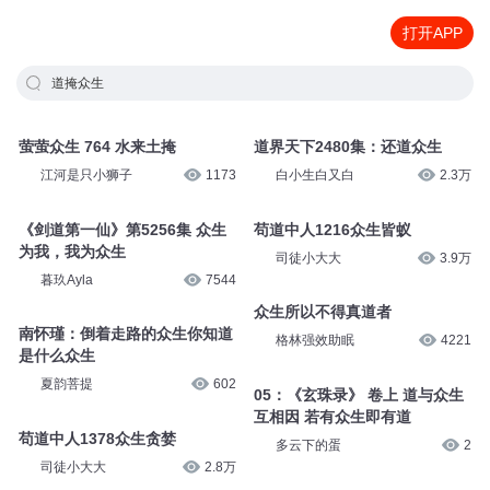
打开APP
道掩众生
萤萤众生 764 水来土掩
道界天下2480集：还道众生
江河是只小狮子
1173
白小生白又白
2.3万
《剑道第一仙》第5256集 众生
苟道中人1216众生皆蚁
为我，我为众生
司徒小大大
3.9万
暮玖Ayla
7544
众生所以不得真道者
南怀瑾：倒着走路的众生你知道
格林强效助眠
4221
是什么众生
夏韵菩提
602
05：《玄珠录》 卷上 道与众生
互相因 若有众生即有道
苟道中人1378众生贪婪
多云下的蛋
2
司徒小大大
2.8万