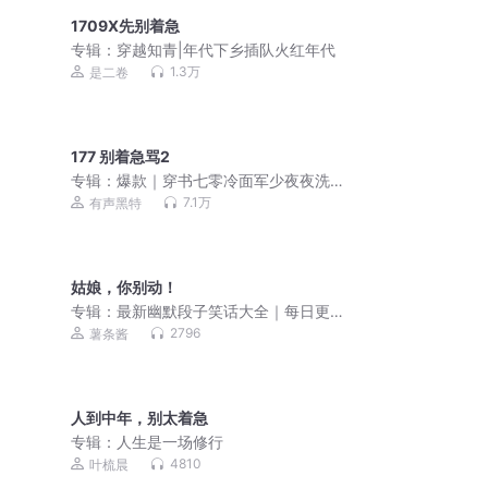
1709X先别着急
专辑：
穿越知青|年代下乡插队火红年代
1.3万
是二卷
177 别着急骂2
专辑：
爆款｜穿书七零冷面军少夜夜洗
床单｜甜宠爽文 | 多人有声剧
7.1万
有声黑特
姑娘，你别动！
专辑：
最新幽默段子笑话大全｜每日更
新
2796
薯条酱
人到中年，别太着急
专辑：
人生是一场修行
4810
叶梳晨