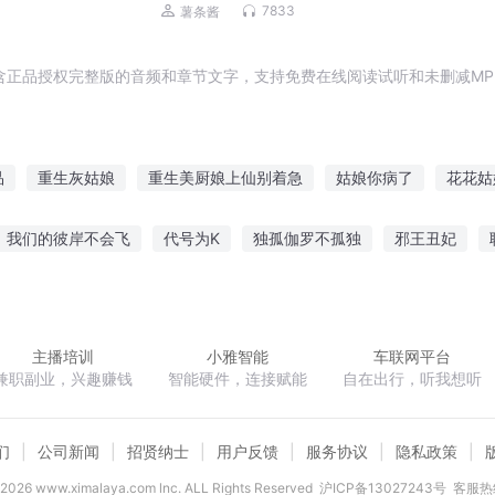
7833
薯条酱
含正品授权完整版的音频和章节文字，支持免费在线阅读试听和未删减MP
品
重生灰姑娘
重生美厨娘上仙别着急
姑娘你病了
花花姑
本姑娘老脸一红
娘子莫急相公来了
我的小姑娘过来
我的花海
我们的彼岸不会飞
代号为K
独孤伽罗不孤独
邪王丑妃
他的姑娘
妖道要姑娘不
拉的游戏
驭鬼邪后
酒剑四方
一念圣邪
麻雀要翻身
主播培训
小雅智能
车联网平台
兼职副业，兴趣赚钱
智能硬件，连接赋能
自在出行，听我想听
们
公司新闻
招贤纳士
用户反馈
服务协议
隐私政策
2026
www.ximalaya.com lnc. ALL Rights Reserved
沪ICP备13027243号
客服热线