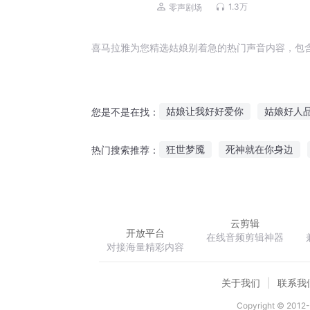
原班人马|极道剑尊杀伐果断
1.3万
零声剧场
喜马拉雅为您精选姑娘别着急的热门声音内容，包
姑娘让我好好爱你
姑娘好人
您是不是在找：
山中家那姑娘
红杏姑娘
狂世梦魇
死神就在你身边
热门搜索推荐：
姑娘你好呀
阿尔的姑娘
佛门世尊
斗战圣天
潘多
云剪辑
开放平台
在线音频剪辑神器
对接海量精彩内容
关于我们
联系我
Copyright © 2012-