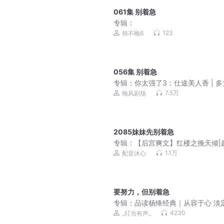
061集 别着急
专辑：
123
韩不晚6
056集 别着急
专辑：
你太强了3：仕途美人香 | 
| 后宫爽文
7.5万
晚风剧场
2085妹妹先别着急
专辑：
【后宫爽文】红楼之挽天倾|
霸榜历史权谋|多人有声剧
1.1万
配音沐心
要努力，但别着急
专辑：
品读杨绛经典｜从容于心 淡
行｜处世智慧
4230
_叮当有声_