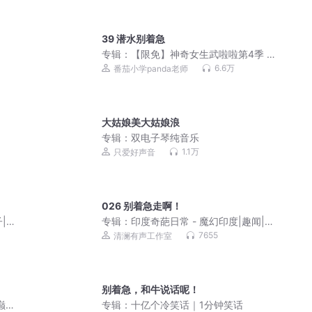
39 潜水别着急
专辑：
【限免】神奇女生武啦啦第4季 |
爆笑上学记|睡前故事
6.6万
番茄小学panda老师
大姑娘美大姑娘浪
专辑：
双电子琴纯音乐
1.1万
只爱好声音
026 别着急走啊！
|睡
专辑：
印度奇葩日常 - 魔幻印度|趣闻|大
国博弈
7655
清澜有声工作室
别着急，和牛说话呢！
巅峰
专辑：
十亿个冷笑话｜1分钟笑话