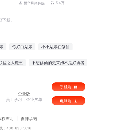
免费畅听
5.4万
悦华风尚传媒
3下载。
娘
你好白姑娘
小小姑娘在修仙
姑娘
穿越之姑娘来自东北
清酒姑娘
联盟之大魔王
不想修仙的史莱姆不是好勇者
手机端
企业版
员工学习，企业买单
电脑端
版权声明
自律承诺
：400-838-5616