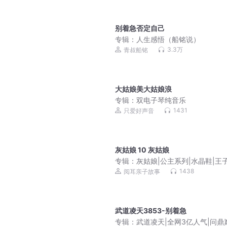
别着急否定自己
专辑：
人生感悟（船铭说）
3.3万
青叔船铭
大姑娘美大姑娘浪
专辑：
双电子琴纯音乐
1431
只爱好声音
灰姑娘 10 灰姑娘
专辑：
灰姑娘|公主系列|水晶鞋|王子
前故事|格林童话
1438
阅耳亲子故事
武道凌天3853-别着急
专辑：
武道凌天|全网3亿人气|问鼎