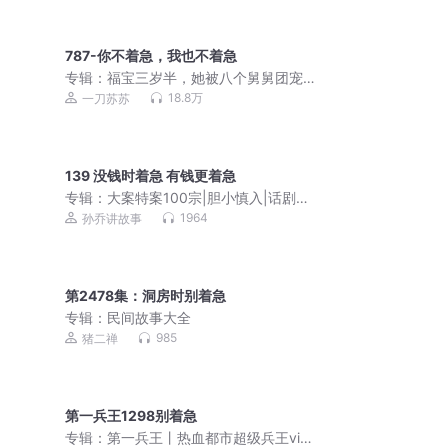
787-你不着急，我也不着急
专辑：
福宝三岁半，她被八个舅舅团宠
了 | 爆笑都市悬疑风水文丨粟宝 | 一刀苏
18.8万
一刀苏苏
苏多人有声剧 | VIP免费
139 没钱时着急 有钱更着急
专辑：
大案特案100宗|胆小慎入|话剧演
员孙乔演播
1964
孙乔讲故事
第2478集：洞房时别着急
专辑：
民间故事大全
985
猪二禅
第一兵王1298别着急
专辑：
第一兵王丨热血都市超级兵王vip