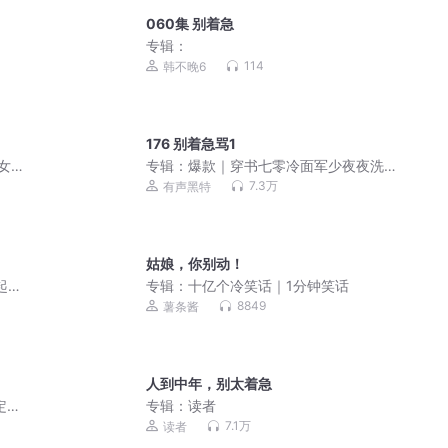
060集 别着急
专辑：
114
韩不晚6
176 别着急骂1
多女主
专辑：
爆款｜穿书七零冷面军少夜夜洗
床单｜甜宠爽文 | 多人有声剧
7.3万
有声黑特
姑娘，你别动！
起点
专辑：
十亿个冷笑话｜1分钟笑话
8849
薯条酱
人到中年，别太着急
定于
专辑：
读者
7.1万
读者