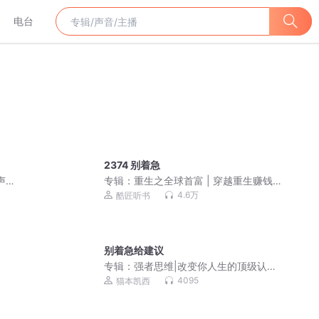
电台
2374 别着急
声剧|
专辑：
重生之全球首富 | 穿越重生赚钱
扛把子| 会员免费
4.6万
酷匠听书
别着急给建议
专辑：
强者思维|改变你人生的顶级认知|
心智进阶|《天道》
4095
猫本凯西