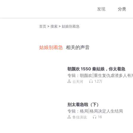
发现
分类
>
>
首页
搜索
姑娘别着急
姑娘别着急
相关的声音
朝颜欢 1550 秦姑娘，你太着急
专辑：
朝颜欢|重生复仇虐渣多人有
云天河&琴师等|多人有声剧
1.2万
云天河
别太着急啦（下）
专辑：
格局|格局决定人生结局
16
鲁佳演说