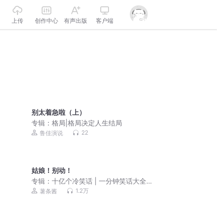
上传
创作中心
有声出版
客户端
别太着急啦（上）
专辑：
格局|格局决定人生结局
22
鲁佳演说
姑娘！别动！
专辑：
十亿个冷笑话 | 一分钟笑话大全
儿童清新版
1.2万
薯条酱