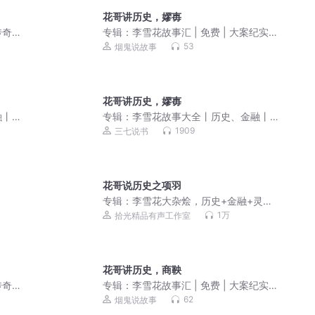
花哥讲历史，嫪毐
传奇
专辑：
李雪花故事汇 | 免费 | 大案纪实 |
未解之谜
53
烟鬼说故事
花哥讲历史，嫪毐
融丨
专辑：
李雪花故事大全丨历史、金融丨
政治、军事丨社会现象
1909
三七说书
花哥说历史之项羽
专辑：
李雪花大杂烩，历史+金融+灵异
+大案+热点+新闻
1万
拾光精品有声工作室
花哥讲历史，商鞅
传奇
专辑：
李雪花故事汇 | 免费 | 大案纪实 |
未解之谜
62
烟鬼说故事