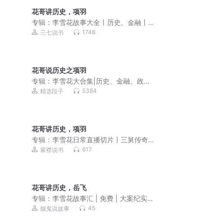
花哥讲历史，项羽
专辑：
李雪花故事大全丨历史、金融丨
政治、军事丨社会现象
1748
三七说书
花哥说历史之项羽
专辑：
李雪花大合集|历史、金融、政
治、军事、社会现象|热点吐槽|灵异鬼故
5384
精选段子
事|大案纪实|冷知识|未解之谜
花哥讲历史，项羽
专辑：
李雪花日常直播切片丨三舅传奇
丨大姨传奇丨花花学院
617
紫襟说书
花哥讲历史，岳飞
专辑：
李雪花故事汇 | 免费 | 大案纪实 |
未解之谜
45
烟鬼说故事