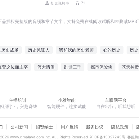
未解之谜
71
烟鬼说故事
正品授权完整版的音频和章节文字，支持免费在线阅读试听和未删减MP3
之历史战场
历史见证人
我和我的历史老师
心的历史
历史
历史
星空传奇大历史的开始
重回历史
历史求生之路
诸神
红警之位面主宰
伟大情侣
乱世三千
都市保险侠
苍天神帝
回之帝国历史
凡人历史
历史也就那么一回事
凤者倾世之一世烟雨迷蒙
蒋家千金之执拗小姐
神秘管理员
主播培训
小雅智能
车联网平台
兼职副业，兴趣赚钱
智能硬件，连接赋能
自在出行，听我想听
们
公司新闻
招贤纳士
用户反馈
服务协议
隐私政策
2026
www.ximalaya.com lnc. ALL Rights Reserved
沪ICP备13027243号
客服热线