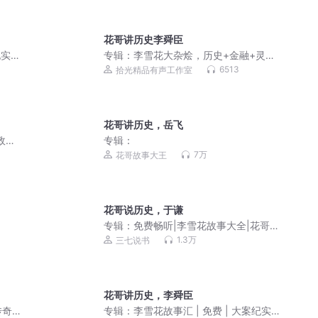
花哥讲历史李舜臣
实 |
专辑：
李雪花大杂烩，历史+金融+灵异
等一锅端，探秘真相
6513
拾光精品有声工作室
花哥讲历史，岳飞
政
专辑：
异鬼故
7万
花哥故事大王
花哥说历史，于谦
专辑：
免费畅听|李雪花故事大全|花哥解
读热点|灵异|纪实
1.3万
三七说书
花哥讲历史，李舜臣
传奇
专辑：
李雪花故事汇 | 免费 | 大案纪实 |