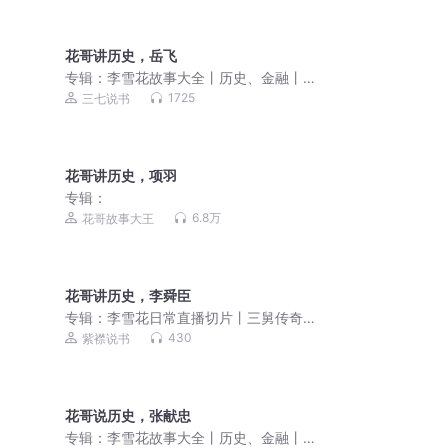
花哥讲历史，岳飞
专辑：
李雪花故事大全丨历史、金融丨
政治、军事丨社会现象
1725
三七说书
花哥讲历史，项羽
专辑：
6.8万
花哥故事大王
花哥讲历史，李舜臣
专辑：
李雪花日常直播切片丨三舅传奇
丨大姨传奇丨花花学院
430
紫襟说书
花哥说历史，张献忠
专辑：
李雪花故事大全丨历史、金融丨