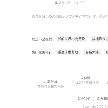
丨大姨传奇丨花花学院
612
紫襟说书
喜马拉雅为您精选历史之花的热门声音内容，包含
我的世界小史历险
战地风云
您是不是在找：
自创系统战历史
我在太空修
重生末世基地
彩色大陆
热门搜索推荐：
中国大历史
看看历史
轮
飘零赋之天下无梦
亭观活水
云剪辑
开放平台
在线音频剪辑神器
对接海量精彩内容
关于我们
联系我
Copyright © 2012-