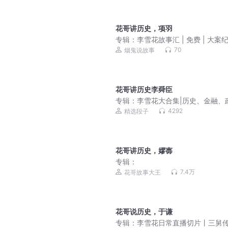
花哥讲历史，项羽
专辑：
李雪花故事汇 | 免费 | 大案纪
未解之谜
70
烟鬼说故事
花哥讲历史李舜臣
专辑：
李雪花大合集|历史、金融、
治、军事、社会现象|热点吐槽|灵
4292
精选段子
事|大案纪实|冷知识|未解之谜
花哥讲历史，嫪毐
专辑：
7.4万
花哥故事大王
花哥说历史，于谦
专辑：
李雪花日常直播切片丨三舅