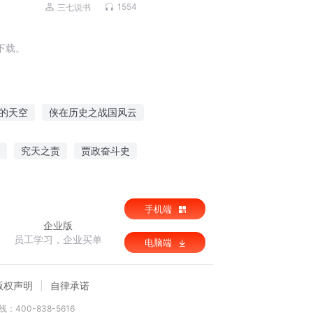
政治、军事丨社会现象
1554
三七说书
下载。
的天空
侠在历史之战国风云
的黑历史
青春小历史
历史空文
究天之责
贾政奋斗史
阎王特警
手机端
企业版
员工学习，企业买单
电脑端
版权声明
自律承诺
：400-838-5616