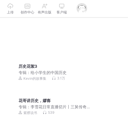
上传
创作中心
有声出版
客户端
历史花絮3
专辑：
给小学生的中国历史
3.1万
Kevin的故事集
花哥讲历史，嫪毐
专辑：
李雪花日常直播切片丨三舅传奇
丨大姨传奇丨花花学院
539
紫襟说书