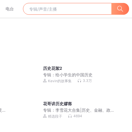
电台
历史花絮2
专辑：
给小学生的中国历史
3.3万
Kevin的故事集
花哥讲历史嫪毐
灵异
专辑：
李雪花大合集|历史、金融、政
治、军事、社会现象|热点吐槽|灵异鬼故
4694
精选段子
事|大案纪实|冷知识|未解之谜