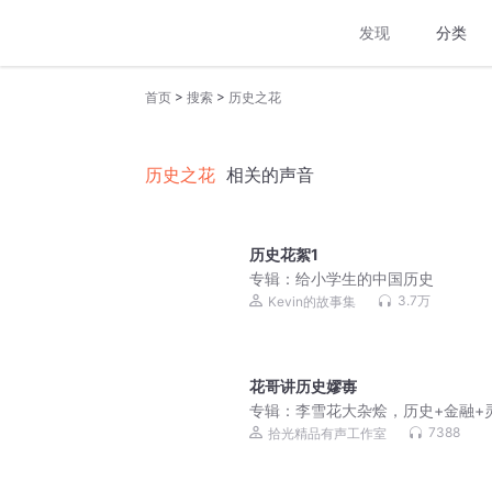
发现
分类
>
>
首页
搜索
历史之花
历史之花
相关的声音
历史花絮1
专辑：
给小学生的中国历史
3.7万
Kevin的故事集
花哥讲历史嫪毐
专辑：
李雪花大杂烩，历史+金融+
等一锅端，探秘真相
7388
拾光精品有声工作室