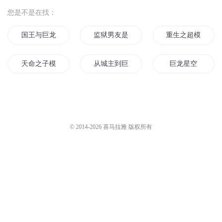
您是不是在找：
国王与巨龙
监狱男友是超模巨星
重生之超模影后
天命之子模板
从城主到巨星
巨龙星空
重生之千金巨星
最强华人巨星
巨世界日记
华夏武学模板
巨龙巨龙
重生巨龙
© 2014-
2026
喜马拉雅 版权所有
重生超模
爱上超模
好莱坞巨星从超模
超全能巨星
我真是巨星
重生之名模
巨星成长之路
重生之天王巨星系