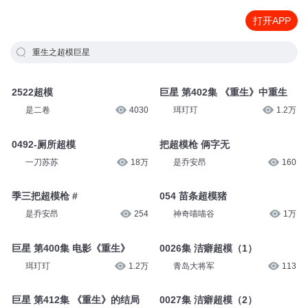
打开APP
重生之超模巨星
2522超模
巨星 第402集 《重生》中重生
是二卷
4030
珥玎玎
1.2万
0492-厕所超模
把超模枪 俩字无
一刀苏苏
18万
是乔安昂
160
季三把超模枪 #
054 苗条超模猪
是乔安昂
254
神奇喵喵谷
1万
巨星 第400集 电影《重生》
0026集 洁癖超模（1）
珥玎玎
1.2万
青岛大将军
113
巨星 第412集 《重生》的结局
0027集 洁癖超模（2）