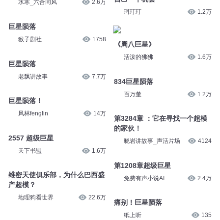
水寒_六合同风
2.6万
珥玎玎
1.2万
巨星陨落
猴子剧社
1758
《周八巨星》
活泼的狒狒
1.6万
巨星陨落
老飘讲故事
7.7万
834巨星陨落
百万董
1.2万
巨星陨落！
风林fenglin
14万
第3284章 ：它在寻找一个超模
的家伙！
2557 超级巨星
晓岩讲故事_声活片场
4124
天下书盟
1.6万
第1208章超级巨星
维密天使俱乐部，为什么巴西盛
免费有声小说AI
2.4万
产超模？
地理狗看世界
22.6万
痛别！巨星陨落
纸上听
135