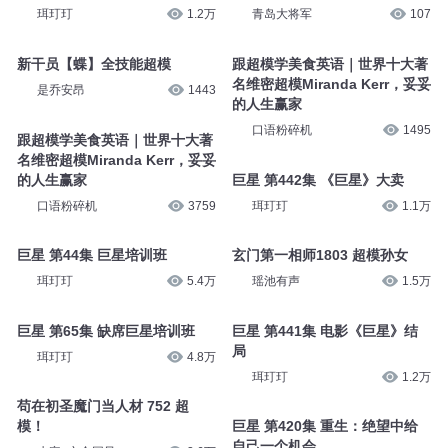
珥玎玎
1.2万
青岛大将军
107
新干员【蝶】全技能超模
跟超模学美食英语｜世界十大著
名维密超模Miranda Kerr，妥妥
是乔安昂
1443
的人生赢家
口语粉碎机
1495
跟超模学美食英语｜世界十大著
名维密超模Miranda Kerr，妥妥
的人生赢家
巨星 第442集 《巨星》大卖
口语粉碎机
3759
珥玎玎
1.1万
巨星 第44集 巨星培训班
玄门第一相师1803 超模孙女
珥玎玎
5.4万
瑶池有声
1.5万
巨星 第65集 缺席巨星培训班
巨星 第441集 电影《巨星》结
局
珥玎玎
4.8万
珥玎玎
1.2万
苟在初圣魔门当人材 752 超
模！
巨星 第420集 重生：绝望中给
自己一个机会