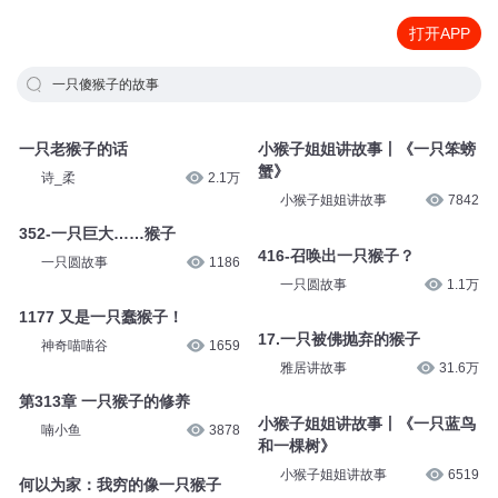
打开APP
一只傻猴子的故事
一只老猴子的话
小猴子姐姐讲故事丨《一只笨螃
蟹》
诗_柔
2.1万
小猴子姐姐讲故事
7842
352-一只巨大……猴子
416-召唤出一只猴子？
一只圆故事
1186
一只圆故事
1.1万
1177 又是一只蠢猴子！
17.一只被佛抛弃的猴子
神奇喵喵谷
1659
雅居讲故事
31.6万
第313章 一只猴子的修养
小猴子姐姐讲故事丨《一只蓝鸟