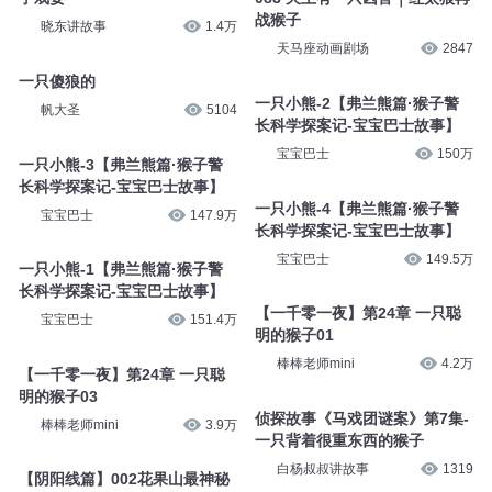
云听精品有声书
1019
小猴子姐姐讲故事丨晚安故事
《阿朵莱朵，一只会飞的袋鼠》
·271·
一只麻雀的故事
小猴子姐姐讲故事
2万
广土人_粤语主播
3607
抓捕匪首王恭大，不料被一只猴
子戏耍
083 天上有一只凶兽｜红太狼再
战猴子
晓东讲故事
1.4万
天马座动画剧场
2847
一只傻狼的
一只小熊-2【弗兰熊篇·猴子警
帆大圣
5104
长科学探案记-宝宝巴士故事】
宝宝巴士
150万
一只小熊-3【弗兰熊篇·猴子警
长科学探案记-宝宝巴士故事】
一只小熊-4【弗兰熊篇·猴子警
宝宝巴士
147.9万
长科学探案记-宝宝巴士故事】
宝宝巴士
149.5万