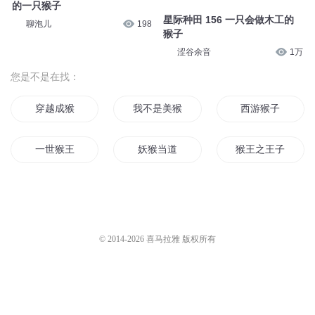
一只小熊-1【弗兰熊篇·猴子警
长科学探案记-宝宝巴士故事】
【一千零一夜】第24章 一只聪
宝宝巴士
151.4万
明的猴子01
棒棒老师mini
4.2万
【一千零一夜】第24章 一只聪
明的猴子03
侦探故事《马戏团谜案》第7集-
棒棒老师mini
3.9万
一只背着很重东西的猴子
白杨叔叔讲故事
1319
【阴阳线篇】002花果山最神秘
的一只猴子
星际种田 156 一只会做木工的
聊泡儿
198
猴子
涩谷余音
1万
您是不是在找：
穿越成猴
我不是美猴王
西游猴子