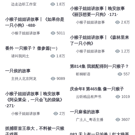
喃小鱼
3878
和一棵树》
小猴子姐姐讲故事
6519
何以为家：我穷的像一只猴子
边走边听工作室
1.8万
小猴子姐姐讲故事丨晚安故事
《丽莎想要一只狗》·171·
小猴子姐姐讲故事
2.6万
小猴子姐姐讲故事丨《如果你是
一只小狗》·488·
小猴子姐姐讲故事
5011
小猴子姐姐讲故事丨《森林里来
了一只小狗》
小猴子姐姐讲故事
1.2万
番外 一只猴子？ 傲参篇(一）
请叫我闰土
1.8万
第814集 我就配得到一只猴子？
昕桐昕语
557
一只侯的故事
主持人北京阿龙
9089
庆余年Ⅱ 第465集 像一只猴子