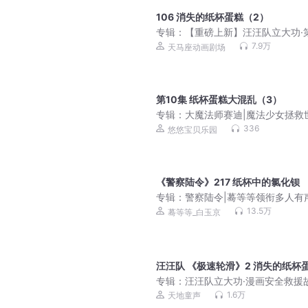
106 消失的纸杯蛋糕（2）
专辑：
【重磅上新】汪汪队立大功·
辑｜安全救援｜天马座动画剧场
7.9万
天马座动画剧场
第10集 纸杯蛋糕大混乱（3）
专辑：
大魔法师赛迪|魔法少女拯救
公主魔法|女孩爱听
336
悠悠宝贝乐园
《警察陆令》217 纸杯中的氯化钡
专辑：
警察陆令|蓦等等领衔多人有
凶案密码团队原班人马制作|警探长
13.5万
蓦等等_白玉京
高分新作|悬疑惊悚|心理学探案
汪汪队 《极速轮滑》2 消失的纸杯
专辑：
汪汪队立大功·漫画安全救援
第三辑|宝妈哄睡剧
1.6万
天地童声