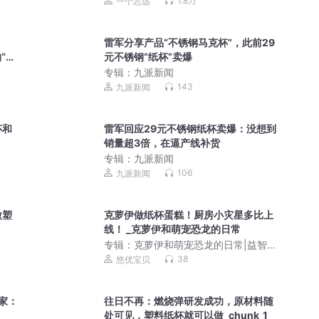
1.8万
一个志远
雷军分享产品“不锈钢马克杯”，此前29
的“回
元不锈钢“纸杯”卖爆
专辑：
九派新闻
143
九派新闻
杯和
雷军回应29元不锈钢纸杯卖爆：没想到
销量超3倍，在逼产线补货
专辑：
九派新闻
106
九派新闻
微塑
克萝伊做纸杯蛋糕！厨房小灾星多比上
线！ _克萝伊和萌宠恐龙的日常
专辑：
克萝伊和萌宠恐龙的日常|益智启
蒙|恐龙|悠优宝贝
38
悠优宝贝
家：
往日不再：燃烧弹研发成功，原材料随
处可见，塑料纸杯就可以做_chunk_1