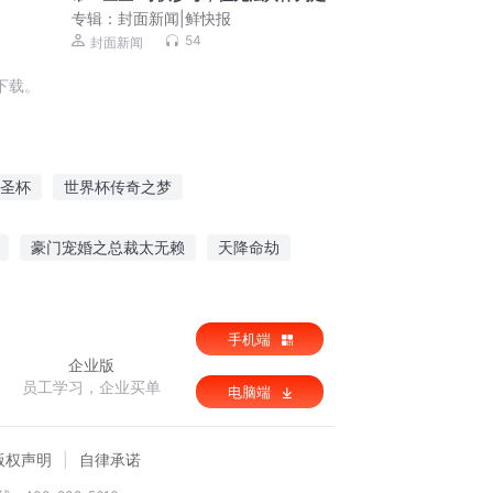
专辑：
封面新闻|鲜快报
54
封面新闻
下载。
圣杯
世界杯传奇之梦
是我的圣杯之战
末日之纸
万千神纸
豪门宠婚之总裁太无赖
天降命劫
手机端
企业版
员工学习，企业买单
电脑端
版权声明
自律承诺