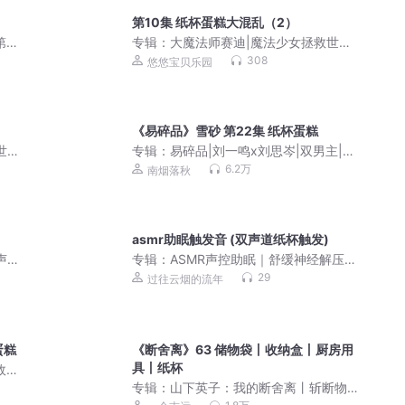
第10集 纸杯蛋糕大混乱（2）
第三
专辑：
大魔法师赛迪|魔法少女拯救世界|
公主魔法|女孩爱听
308
悠悠宝贝乐园
《易碎品》雪砂 第22集 纸杯蛋糕
世界|
专辑：
易碎品|刘一鸣x刘思岑|双男主|现
代强强刑侦
6.2万
南烟落秋
asmr助眠触发音 (双声道纸杯触发)
声剧|
专辑：
ASMR声控助眠｜舒缓神经解压放
作者
松，深度放松催眠
29
过往云烟的流年
蛋糕
《断舍离》63 储物袋丨收纳盒丨厨房用
具丨纸杯
故事
专辑：
山下英子：我的断舍离丨斩断物
欲、舍弃杂物、脱离执念