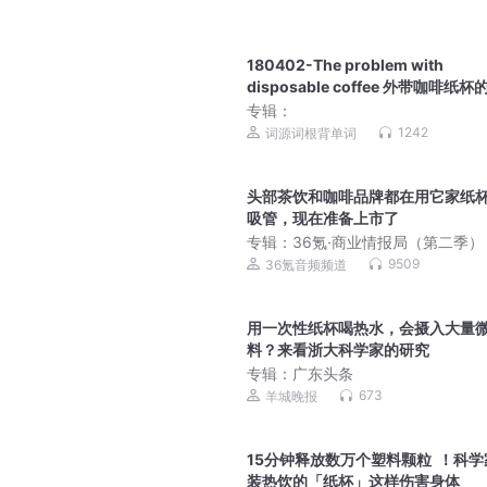
180402-The problem with
disposable coffee 外带咖啡纸杯
收难题”
专辑：
1242
词源词根背单词
头部茶饮和咖啡品牌都在用它家纸
吸管，现在准备上市了
专辑：
36氪·商业情报局（第二季）
9509
36氪音频频道
用一次性纸杯喝热水，会摄入大量
料？来看浙大科学家的研究
专辑：
广东头条
673
羊城晚报
15分钟释放数万个塑料颗粒 ！科学
装热饮的「纸杯」这样伤害身体