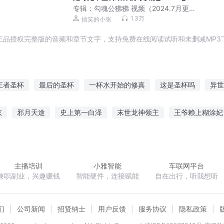
专辑：
勾魂公狒狒 视频（2024.7月更
新）
1.3万
搞笑的小张
正品授权完整版的音频和章节文字，支持免费在线阅读试听和未删减MP3
王者圣杯
最后的圣杯
一杯水开始的修真
这是圣杯吗
异世
你好一杯等一个人
杯中自有仙
末世圣杯
杯影世界
这
弦
邪月天途
史上第一白泽
末世龙神领主
王爷赖上糊涂妃
时代
王
江浪传奇
永久隐身
械神传说
国宝档案
玉玺与兵符
主播培训
小雅智能
车联网平台
兼职副业，兴趣赚钱
智能硬件，连接赋能
自在出行，听我想听
们
公司新闻
招贤纳士
用户反馈
服务协议
隐私政策