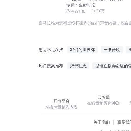
专辑：
生命时报
7.9万
生命时报
喜马拉雅为您精选纸杯世界的热门声音内容，包含
我们的世界杯
一纸传说
您是不是在找：
我有一个神奇杯子
一纸情书
鸿鹄壮志
是谁在拨弄命运的
热门搜索推荐：
纸修时代
纸为重生
白纸
英雄联盟之全民穿越
奇缘灭
云剪辑
开放平台
在线音频剪辑神器
对接海量精彩内容
关于我们
联系我