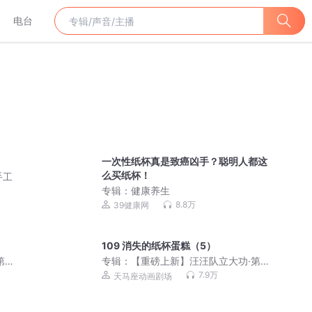
电台
一次性纸杯真是致癌凶手？聪明人都这
么买纸杯！
手工
专辑：
健康养生
8.8万
39健康网
109 消失的纸杯蛋糕（5）
第三
专辑：
【重磅上新】汪汪队立大功·第三
辑｜安全救援｜天马座动画剧场
7.9万
天马座动画剧场