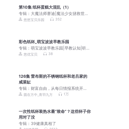
第10集 纸杯蛋糕大混乱（1）
专辑：
大魔法师赛迪|魔法少女拯救世界|
公主魔法|女孩爱听
352
悠悠宝贝乐园
彩色纸杯_萌宝波波早教乐园
专辑：
萌宝波波早教乐园|早教认知|听声
识物|悠优宝贝
38
悠优宝贝
126集 雷布斯的不锈钢纸杯和老吕家的
咸菜缸
专辑：
财富自由，从每日情报系统开
始！| 都市系统 | 市井人生 | 信息差致富
1万
圆在方中_青羽九方
| 多人有声剧
一次性纸杯装热水最“致命”？这些杯子你
用对了没
专辑：
39健康真相了