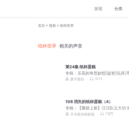
发现
分类
>
>
首页
搜索
纸杯世界
纸杯世界
相关的声音
第24集 纸杯蛋糕
专辑：
乐高的奇思妙想|益智|玩具|
5111
森宇股份
108 消失的纸杯蛋糕（4）
专辑：
【重磅上新】汪汪队立大功·
辑｜安全救援｜天马座动画剧场
7.8万
天马座动画剧场