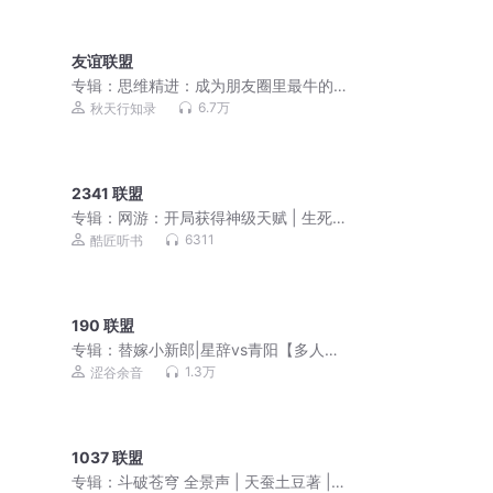
友谊联盟
专辑：
思维精进：成为朋友圈里最牛的
人
6.7万
秋天行知录
2341 联盟
专辑：
网游：开局获得神级天赋 | 生死
游戏|全民神战
6311
酷匠听书
190 联盟
专辑：
替嫁小新郎|星辞vs青阳【多人
剧】
1.3万
涩谷余音
1037 联盟
专辑：
斗破苍穹 全景声 | 天蚕土豆著 |