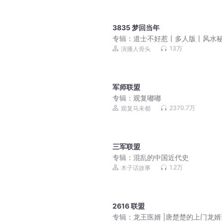
3835 梦回当年
专辑：
道士不好惹丨多人版丨风水
丨爆笑丨都市丨悬疑丨骨头演播
13万
演播人骨头
军师联盟
专辑：
观复嘟嘟
2370.7万
观复马未都
三军联盟
专辑：
混乱的中国近代史
1.2万
木子话故事
2616 联盟
专辑：
龙王医婿 |唐楚楚的上门龙婿