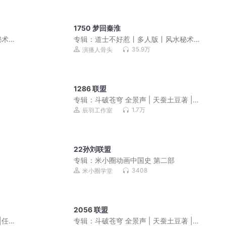
1750 梦回秦淮
秘术
专辑：
道士不好惹丨多人版丨风水秘术
丨爆笑丨都市丨悬疑恐怖灵异
35.9万
演播人骨头
1286 联盟
专辑：
斗破苍穹 全景声 | 天蚕土豆著 |
辰羽工作室演播 | 经典玄幻小说
1.7万
辰羽工作室
22孙刘联盟
专辑：
米小圈动画中国史 第二部
3408
米小圈学堂
2056 联盟
|任
专辑：
斗破苍穹 全景声 | 天蚕土豆著 |