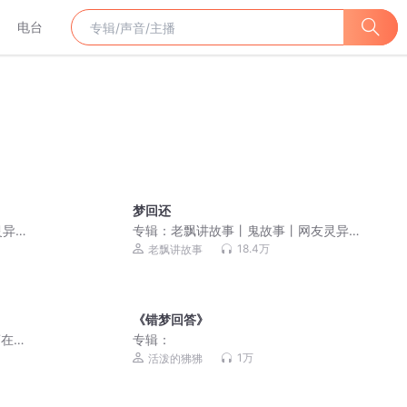
电台
梦回还
灵异
专辑：
老飘讲故事丨鬼故事丨网友灵异
经历
18.4万
老飘讲故事
《错梦回答》
商在线
专辑：
1万
活泼的狒狒