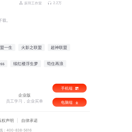
辰羽工作室演播 | 经典玄幻小说
2.2万
辰羽工作室
下载。
盟一生
火影之联盟
超神联盟
剑联盟
神圣联盟之战神像
异能联盟
ss
续红楼浮生梦
苟住再浪
身
手机端
企业版
员工学习，企业买单
电脑端
版权声明
自律承诺
：400-838-5616