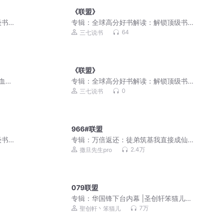
《联盟》
级书
专辑：
全球高分好书解读：解锁顶级书
籍的智慧密码
64
三七说书
《联盟》
血精
专辑：
全球高分好书解读：解锁顶级书
籍的智慧密码
0
三七说书
966#联盟
级书
专辑：
万倍返还：徒弟筑基我直接成仙 |
爆笑&无敌&爽文不圣母 | 多人有声剧
2.4万
撒旦先生pro
079联盟
专辑：
华国锋下台内幕 |圣创轩笨猫儿演
播 |圣创轩皓明，大华书声监制
7万
聖创軒丶笨猫儿