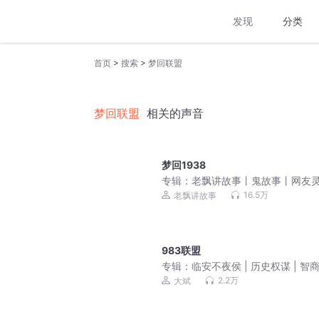
发现
分类
>
>
首页
搜索
梦回联盟
梦回联盟
相关的声音
梦回1938
专辑：
老飘讲故事丨鬼故事丨网友
经历
16.5万
老飘讲故事
983联盟
专辑：
临安不夜侯 | 历史权谋 | 智
| 月关作品 | 大斌演播 | 多人有声剧
2.2万
大斌