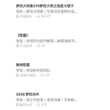
梦回大明春279梦回大明之我是大喷子
专辑：
梦回大明春丨年度历史霸榜作品
丨伍壹剧社制作
30.3万
伍壹剧社
《联盟》
专辑：
全球高分好书解读：解锁顶级书
籍的智慧密码
47
三七说书
奥特联盟
专辑：
胖达的作死回忆
1万
皮皮TV寡妇
2939 梦回当年
专辑：
道士不好惹丨嘉伟演播丨天命赊
刀人前传 免费福利
372
酷匠听书