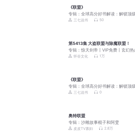
《联盟》
专辑：
全球高分好书解读：解锁顶
籍的智慧密码
50
三七说书
第5413集 大盗联盟与除魔联盟！
专辑：
惊天剑帝丨VIP免费丨玄幻热
品双播
1万
怀谷文化
《联盟》
专辑：
全球高分好书解读：解锁顶
籍的智慧密码
0
三七说书
奥特联盟
专辑：
沙雕故事棍子和阿雯
2.8万
皮皮TV寡妇