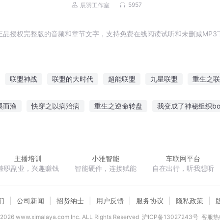
辰羽工作室演播 | 经典玄幻小说
5957
辰羽工作室
正品授权完整版的音频和章节文字，支持免费在线阅读试听和未删减MP3
联盟神战
联盟的大时代
超能联盟
九星联盟
重生之联
之联盟系统
我在异界打联盟
我的穿越联盟
联盟三千年
天
溪而渔
快穿之以病治病
重生之逆命转盘
我变成了神秘组织bo
古卷轴
极品辉少
顽世神算
力挽天倾
生还游戏
永久隐
主播培训
小雅智能
车联网平台
兼职副业，兴趣赚钱
智能硬件，连接赋能
自在出行，听我想听
们
公司新闻
招贤纳士
用户反馈
服务协议
隐私政策
2026
www.ximalaya.com lnc. ALL Rights Reserved
沪ICP备13027243号
客服热线