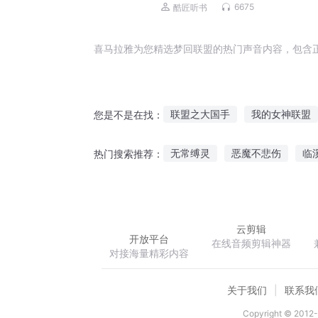
京浩领衔演播
6675
酷匠听书
喜马拉雅为您精选梦回联盟的热门声音内容，包含
联盟之大国手
我的女神联盟
您是不是在找：
神圣联盟
九神联盟
末日
无常缚灵
恶魔不悲伤
临
热门搜索推荐：
联盟之大魔王
穿越者大联盟
末世之我能召唤万界群雄
上
云剪辑
开放平台
在线音频剪辑神器
对接海量精彩内容
关于我们
联系我
Copyright © 2012-