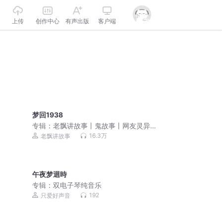
上传
创作中心
有声出版
客户端
梦回1938
专辑：
老飘讲故事丨鬼故事丨网友灵异
经历
16.3万
老飘讲故事
午夜梦迴時
专辑：
双电子琴纯音乐
192
只爱好声音