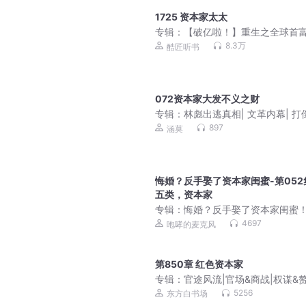
1725 资本家太太
专辑：
【破亿啦！】重生之全球首富 
穿越重生赚钱扛把子
8.3万
酷匠听书
072资本家大发不义之财
专辑：
林彪出逃真相| 文革内幕| 打
人帮| 毛泽东江青王洪文张春桥邓小
897
涵莫
恩来 新中国历史故事
悔婚？反手娶了资本家闺蜜-第052
五类，资本家
专辑：
悔婚？反手娶了资本家闺蜜
年代丨打猎丨发家致富丨多人有声
4697
咆哮的麦克风
第850章 红色资本家
专辑：
官途风流|官场&商战|权谋&
5256
东方白书场