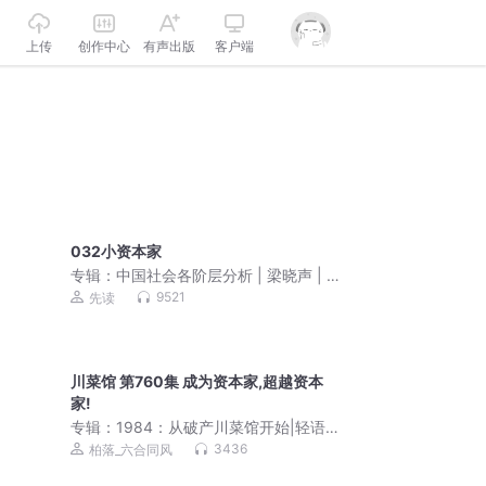
上传
创作中心
有声出版
客户端
032小资本家
专辑：
中国社会各阶层分析 | 梁晓声 | 茅
盾文学奖 | 《人世间》| 直击社会现实问
9521
先读
题 | 读懂中国
川菜馆 第760集 成为资本家,超越资本
家!
专辑：
1984：从破产川菜馆开始|轻语江
湖霸榜作品|日常&馋的很&美食|柏落团
3436
柏落_六合同风
队出品