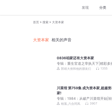
发现
分类
>
>
首页
搜索
大资本家
大资本家
相关的声音
0836咱家还有大资本家
专辑：
重生官道之宰执天下|精彩多
血官场|郭靖大侠播
1355
郭靖大侠和他的朋友们
川菜馆 第759集 成为资本家,超越资
家!
专辑：
1984：从破产川菜馆开始|
湖霸榜作品|日常&馋的很&美食|柏
3907
柏落_六合同风
队出品