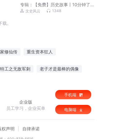
专辑：
【免费】历史故事丨10分钟了解
一段历史&人物
1348
文史风云
下载。
家修仙传
重生资本狂人
家
重生之资本大亨
贫道有圣人之资
特工之无敌军刺
老子才是最棒的偶像
追
手机端
企业版
员工学习，企业买单
电脑端
版权声明
自律承诺
：400-838-5616