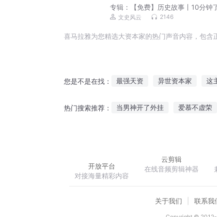
专辑：
【免费】历史故事丨10分钟
一段历史&人物
2146
文史风云
喜马拉雅为您精选大资本家的热门声音内容，包含
最强天资
异世资本家
这
您是不是在找：
亲爱的资本家大神
遮天之大
当男神开了外挂
爱慕不虚荣
热门搜索推荐：
我的小资生活
资本投行界
仙路不长生
陈家四少
睨
云剪辑
开放平台
在线音频剪辑神器
对接海量精彩内容
关于我们
联系我
Copyright © 2012-