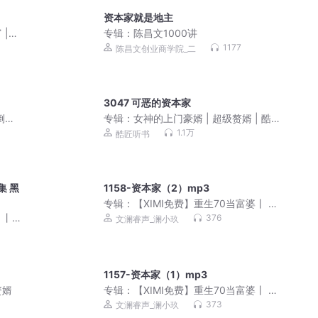
资本家就是地主
|
专辑：
陈昌文1000讲
1177
陈昌文创业商学院_二
3047 可恶的资本家
倒四
专辑：
女神的上门豪婿 | 超级赘婿 | 酷匠
平周
韦小鸨
1.1万
酷匠听书
集 黑
1158-资本家（2）mp3
专辑：
【XIMI免费】重生70当富婆丨 炮
灰逆袭爽炸天
！丨
376
文澜睿声_澜小玖
剧
1157-资本家（1）mp3
赘婿
专辑：
【XIMI免费】重生70当富婆丨 炮
灰逆袭爽炸天
373
文澜睿声_澜小玖