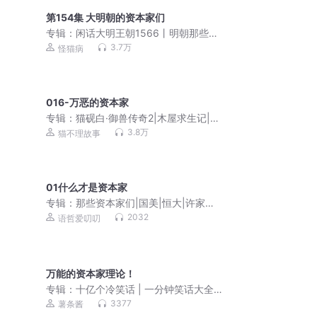
第154集 大明朝的资本家们
专辑：
闲话大明王朝1566丨明朝那些事
儿升级视角丨解读官场密码，权谋智
3.7万
怪猫病
慧，职场打怪
016-万恶的资本家
专辑：
猫砚白·御兽传奇2|木屋求生记|励
志成长猫不理故事
3.8万
猫不理故事
01什么才是资本家
专辑：
那些资本家们|国美|恒大|许家印|
特朗普
2032
语哲爱叨叨
万能的资本家理论！
专辑：
十亿个冷笑话 | 一分钟笑话大全
儿童清新版
3377
薯条酱