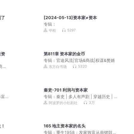
削了
[2024-05-13]资本家≠资本
专辑：
5297
毕栢
质资
第811章 资本家的金币
专辑：
官途风流|官场&商战|权谋&赘婿
商业
5320
东方白书场
秦吏-701 利润与资本家
暴富
专辑：
秦吏 | 多人有声剧 | 穿越历史 | 秦
丨多
朝
3万
阿波罗的小灶剧社
失！
165 地主资本家的名头
专辑：
重生1958：发家致富从南锣鼓巷