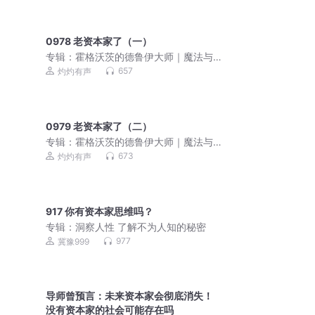
0978 老资本家了（一）
专辑：
霍格沃茨的德鲁伊大师｜魔法与
猫｜哈利波特｜广播剧
657
灼灼有声
0979 老资本家了（二）
专辑：
霍格沃茨的德鲁伊大师｜魔法与
猫｜哈利波特｜广播剧
673
灼灼有声
917 你有资本家思维吗？
专辑：
洞察人性 了解不为人知的秘密
977
冀豫999
导师曾预言：未来资本家会彻底消失！
没有资本家的社会可能存在吗