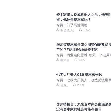
资本家将人换成机器人之后，他剥
谁，他还是资本家吗？
专辑：
知乎高赞回答
2.5万
明镜台_ag
华尔街资本家是怎么围猎俄萝斯优
产的？#商业#金融#资本家
专辑：
商业逆向思维|每天一个破局
启示
6727
帆大圣
七零大厂美人036 资本家作风
专辑：
七零大厂美人，改造反派崽
丨爆笑泼辣X穿书治愈丨尘萱&思远
2.7万
尘萱_
人有声剧
导师曾预言：未来资本家会彻底消
没有资本家的社会可能存在吗