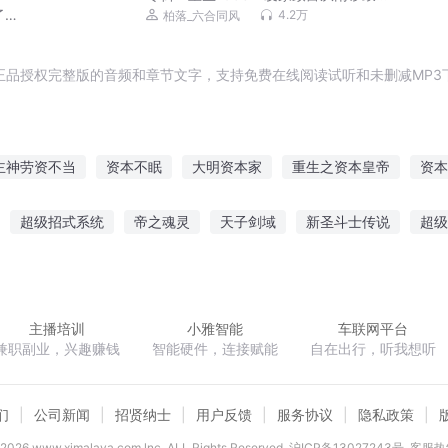
开始|七猫万订高分|日常空间成长|单女
了解
4.2万
柏落_六合同风
主|多人剧
正品授权完整版的音频和章节文字，支持免费在线阅读试听和未删减MP3
主神劳资不当
资本不眠
大明资本家
重生之资本皇帝
资本
帝之资
重生投资人
资本大神仙
资本皇帝
重生之万恶资本
超级招式系统
帝之魂灵
天子剑域
新圣斗士传说
超级
异界重生之大资本家系统
重生之资本大鳄
站穹沧
剑纵刀横
星舞极天
混元神王
重生之魔尊夫人不好
主播培训
小雅智能
车联网平台
兼职副业，兴趣赚钱
智能硬件，连接赋能
自在出行，听我想听
们
公司新闻
招贤纳士
用户反馈
服务协议
隐私政策
2026
www.ximalaya.com lnc. ALL Rights Reserved
沪ICP备13027243号
客服热线