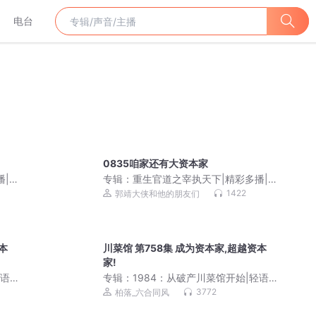
电台
0835咱家还有大资本家
播|喋
专辑：
重生官道之宰执天下|精彩多播|喋
血官场|郭靖大侠播
1422
郭靖大侠和他的朋友们
本
川菜馆 第758集 成为资本家,超越资本
家!
轻语江
专辑：
1984：从破产川菜馆开始|轻语江
落团
湖霸榜作品|日常&馋的很&美食|柏落团
3772
柏落_六合同风
队出品