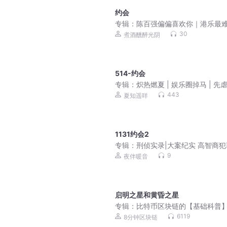
约会
专辑：
陈百强偏偏喜欢你｜港乐最
制的天真色泽
30
煮酒醺醉光阴
514-约会
专辑：
炽热燃夏 | 娱乐圈掉马 | 先
| 破镜重圆|HE
443
夏知遥咩
1131约会2
专辑：
刑侦实录|大案纪实 高智商犯
吕鹏同款
9
夜伴暖音
启明之星和黄昏之星
专辑：
比特币区块链的【基础科普
辑
6119
8分钟区块链