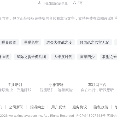
前故事
8万
小暖姐姐的故事屋
音内容，包含正品授权完整版的音频和章节文字，支持免费在线阅读试听和
曜界传奇
星曜长空
约会大作战之冷
倾国恋之六宫无妃
神女
九曜星皇
黑曜契约
日曜中天
六宫无妃
约会大
神血统
星际之赏金佣兵团
大维度时代
陈家四少
联盟之谁
曜之星
天下之祸乱江湖
重生之逆天改命
时有万木春
我是假面骑士王
主播培训
小雅智能
车联网平台
兼职副业，兴趣赚钱
智能硬件，连接赋能
自在出行，听我想听
们
公司新闻
招贤纳士
用户反馈
服务协议
隐私政策
2026
www.ximalaya.com lnc. ALL Rights Reserved
沪ICP备13027243号
客服热线