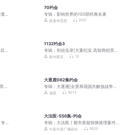
70约会
难复
专辑：
影响世界的100部经典名著
9167
跳蚤有思想
1132约会3
虐后甜
专辑：
刑侦实录|大案纪实 高智商犯罪
吕鹏同款
10
夜伴暖音
大逐鹿062集约会
罪
专辑：
大逐鹿|全景再现国共解放战争三
大战役历史|毛泽东林彪粟裕蒋介石
9013
涵莫
大法医-556集-约会
】专
专辑：
大法医丨都市悬疑惊悚推理案件
丨高智商犯罪
9520
午夜外卖广播剧社