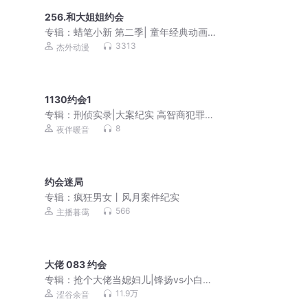
256.和大姐姐约会
专辑：
蜡笔小新 第二季| 童年经典动画
原声音频
3313
杰外动漫
1130约会1
专辑：
刑侦实录|大案纪实 高智商犯罪
吕鹏同款
8
夜伴暖音
约会迷局
专辑：
疯狂男女丨风月案件纪实
566
主播暮霭
大佬 083 约会
专辑：
抢个大佬当媳妇儿|锋扬vs小白胡
萝卜【双男主多人】
11.9万
涩谷余音