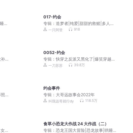
017-约会
哄睡睡
专辑：
造梦者|纯爱|甜甜的救赎|多人有
声剧
918
一只阿登
0052-约会
歌补
专辑：
快穿之反派又黑化了|爆笑穿越甜
宠腹黑（一刀苏苏精品多人剧）
39.8万
一刀苏苏
约会事件
影照
专辑：
大哥远故事会2022年
118.5万
叫我远哥就行dy
食草小恐龙大作战 24 大作战（二）
追女
专辑：
恐龙王国大冒险|恐龙故事|哄睡睡