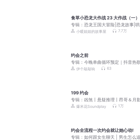
食草小恐龙大作战 23 大作战（一）
专辑：
恐龙王国大冒险|恐龙故事|
前故事
7.7万
小暖姐姐的故事屋
约会之前
专辑：
今晚单曲循环预定｜抖音热
给包
63
伊个敲敲响
199 约会
专辑：
凶煞丨悬疑推理丨昂哥＆月
留年＆盗愁丨精品多人有声
1万
爆米花Soundplay
约会全流程一次约会就让她心动!
专辑：
如何跟女生聊天 | 男生怎么