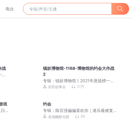
电台
作战
镇妖博物馆-1168-博物馆的约会大作战
2
一神
专辑：
镇妖博物馆丨2021年悬疑榜一神
书|老彩&乔津津
1.1万
老彩故事会
游戏
约会
笑日
专辑：
陈百强偏偏喜欢你｜港乐最难复
制的天真色泽
35
煮酒醺醉光阴