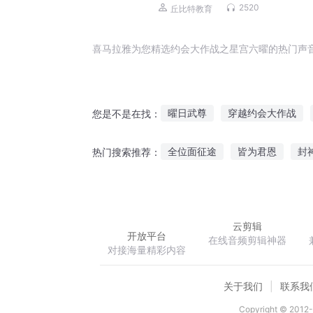
生
2520
丘比特教育
喜马拉雅为您精选约会大作战之星宫六曜的热门声
曜日武尊
穿越约会大作战
您是不是在找：
万曜星尊
曜华之心
曜天
全位面征途
皆为君恩
封
热门搜索推荐：
六宫无妃缠情王爷约不约
九
执掌神座
星空魔法
游历
云剪辑
开放平台
在线音频剪辑神器
对接海量精彩内容
关于我们
联系我
Copyright © 2012-