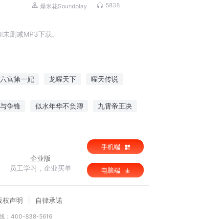
搞笑丨双男主
5838
爆米花Soundplay
未删减MP3下载。
六宫第一妃
龙曜天下
曜天传说
作战的凡人
约会大作战之星云
与争锋
似水年华不负卿
九霄帝王决
手机端
企业版
员工学习，企业买单
电脑端
版权声明
自律承诺
：400-838-5616