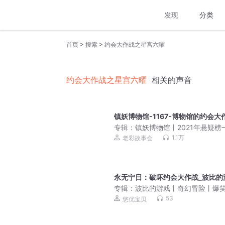
发现
分类
>
>
首页
搜索
约会大作战之星宫六曜
约会大作战之星宫六曜
相关的声音
镇妖博物馆-1167-博物馆的约会大
专辑：
镇妖博物馆丨2021年悬疑榜
书|老彩&乔津津
1.1万
老彩故事会
永无宁日：破坏约会大作战_波比的
专辑：
波比的游戏丨奇幻冒险丨爆
常丨悠优宝贝
53
悠优宝贝