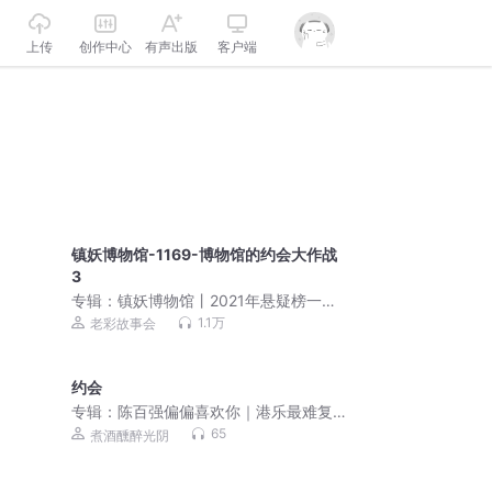
上传
创作中心
有声出版
客户端
镇妖博物馆-1169-博物馆的约会大作战
3
专辑：
镇妖博物馆丨2021年悬疑榜一神
书|老彩&乔津津
1.1万
老彩故事会
约会
专辑：
陈百强偏偏喜欢你｜港乐最难复
制的天真色泽
65
煮酒醺醉光阴