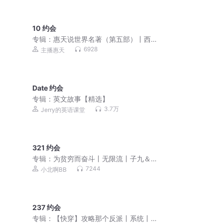
10 约会
专辑：
惠天说世界名著（第五部）丨西
线无战事续丨三个战友
6928
主播惠天
Date 约会
专辑：
英文故事【精选】
3.7万
Jerry的英语课堂
321 约会
专辑：
为贫穷而奋斗丨无限流丨子九＆
八千里路领衔丨文修旁白丨灵异志怪丨
7244
小北啊BB
沙雕爽文
237 约会
专辑：
【快穿】攻略那个反派丨系统丨