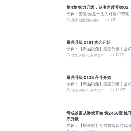
第4集 智力升级，从变角度开始02
专辑：
变通:受益一生的财富和智慧
381
蔬果园里的鲍鲍熊
最强升级 0161 族会开始
专辑：
【新品限免】最强升级｜玄
统&无敌废柴流丨精品多人有声剧
11.1万
沐阳讲故事_有声之年
最强升级 0123 丹斗开始
专辑：
【新品限免】最强升级｜玄
统&无敌废柴流丨精品多人有声剧
12.8万
沐阳讲故事_有声之年
亏成首富从游戏开始 第2458章 惊
序升级
专辑：
【燃番啦】亏成首富从游戏
丨创造历史的反套路神作 多人剧