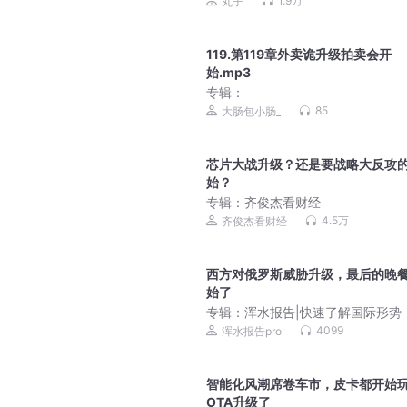
1.9万
丸子
119.第119章外卖诡升级拍卖会开
始.mp3
专辑：
85
大肠包小肠_
芯片大战升级？还是要战略大反攻
始？
专辑：
齐俊杰看财经
4.5万
齐俊杰看财经
西方对俄罗斯威胁升级，最后的晚
始了
专辑：
浑水报告|快速了解国际形势
分钟掌握天下事|俄乌战争|美国|北
4099
浑水报告pro
智能化风潮席卷车市，皮卡都开始
OTA升级了