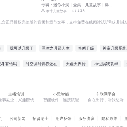
专辑：
迷你小洞丨全集丨儿童故事丨爆
笑冒险
2.2万
咿牛儿童故事
包含正品授权完整版的音频和章节文字，支持免费在线阅读试听和未删减M
道
我可以升级了
重生之升级人生
空间升级
神帝升级系统
升级日记
重生之升级异能
重生我要升级
重生之我的升级
战斗有错吗
时空误时青春还在
天虚天界传
神也惧我袁华
间系统
末世之我要升级
明星升级时代
孕夫二嫁
游历天下之祸乱江湖
异世农家生活
大道天经
小
主播培训
小雅智能
车联网平台
兼职副业，兴趣赚钱
智能硬件，连接赋能
自在出行，听我想听
们
公司新闻
招贤纳士
用户反馈
服务协议
隐私政策