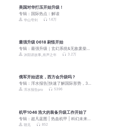
美国对华打压开始升级！
专辑：
国际热点︱解读
1.6万
华山穹剑
最强升级 0618 刷怪开始
专辑：
最强升级｜玄幻系统&无敌废柴流
丨精品多人有声剧
3.2万
沐阳讲故事_有声之年
俄军开始进攻，西方会升级吗？
专辑：
浑水报告|快速了解国际形势，3
分钟掌握天下事|俄乌战争|美国|北约
5396
浑水报告pro
机甲1046 浩大的装备升级工作开始了
专辑：
超凡蓝图 | 热血机甲 | 科幻未来 |
多人爽文
852
聴见