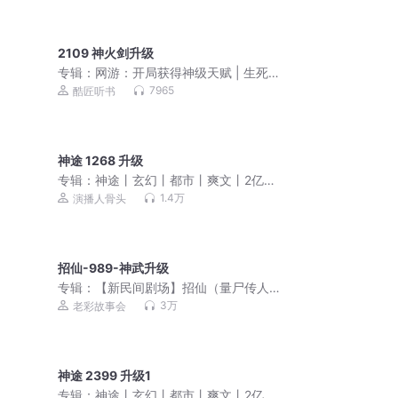
2109 神火剑升级
专辑：
网游：开局获得神级天赋 | 生死
游戏|全民神战
7965
酷匠听书
神途 1268 升级
专辑：
神途丨玄幻丨都市丨爽文丨2亿点
击大作丨骨头演播
1.4万
演播人骨头
招仙-989-神武升级
专辑：
【新民间剧场】招仙（量尸传人&
中国民间故事&鬼故事）老彩|免费VIP|
3万
老彩故事会
东北出马仙
神途 2399 升级1
专辑：
神途丨玄幻丨都市丨爽文丨2亿点