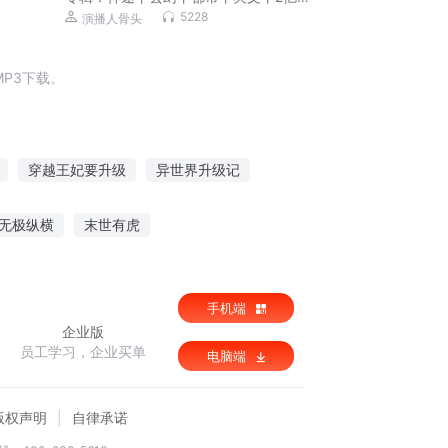
击大作丨骨头演播
5228
演播人骨头
P3下载。
穿越王妃要升级
异世界升级记
系统
异界升级记
第一升级
无极纵横
末世有虎
公子你媳妇又没了
全法师执照
手机端
企业版
员工学习，企业买单
电脑端
版权声明
自律承诺