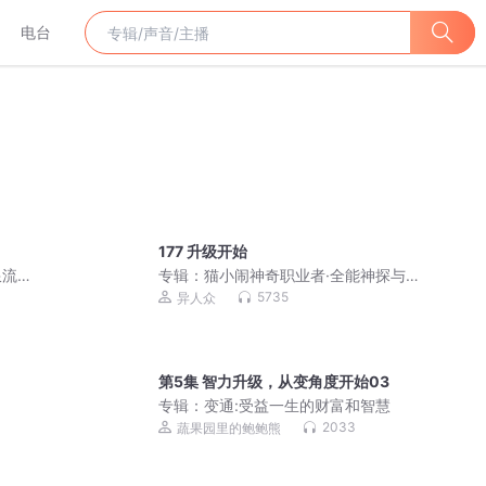
电台
177 升级开始
流 |
专辑：
猫小闹神奇职业者·全能神探与超
能手表|千面世界
5735
异人众
第5集 智力升级，从变角度开始03
专辑：
变通:受益一生的财富和智慧
2033
蔬果园里的鲍鲍熊