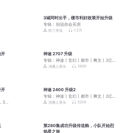
3城同时出手，楼市利好政策开始升级
专辑：
别说你会买房
1.3万
听三哥说
的开
神途 2707 升级
专辑：
神途丨玄幻丨都市丨爽文丨2亿点
击大作丨骨头演播
3929
演播人骨头
餐开
神途 2400 升级2
专辑：
神途丨玄幻丨都市丨爽文丨2亿点
击大作丨骨头演播
，3
5206
演播人骨头
约
玩
第280集成功升级传送舱，小队开始烈
焰星之旅