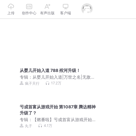
上传
创作中心
有声出版
客户端
从婴儿开始入道 788 殁河升级！
专辑：
从婴儿开始入道|万世之名|无敌爽
文轻松玄幻|天行演播|VIP免费|多人有声
17.2万
疯子天行
剧
亏成首富从游戏开始 第1087章 腾达精神
升级了？
专辑：
【燃番啦】亏成首富从游戏开始
丨创造历史的反套路神作 多人剧
4.1万
丸子