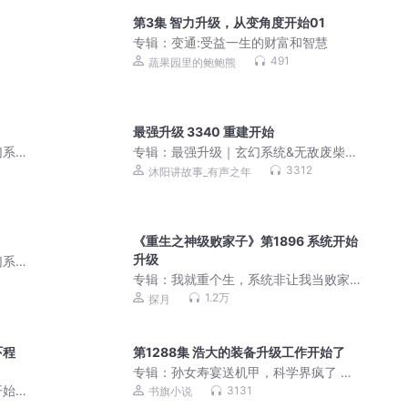
第3集 智力升级，从变角度开始01
专辑：
变通:受益一生的财富和智慧
491
蔬果园里的鲍鲍熊
最强升级 3340 重建开始
幻系
专辑：
最强升级｜玄幻系统&无敌废柴流
丨精品多人有声剧
3312
沐阳讲故事_有声之年
《重生之神级败家子》第1896 系统开始
升级
幻系
专辑：
我就重个生，系统非让我当败家
子丨重生之神级败家子
1.2万
探月
吓程
第1288集 浩大的装备升级工作开始了
专辑：
孙女寿宴送机甲，科学界疯了 科
幻机甲爽文
开始
3131
书旗小说