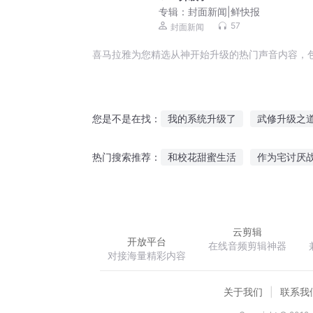
专辑：
封面新闻|鲜快报
57
封面新闻
喜马拉雅为您精选从神开始升级的热门声音内容，
我的系统升级了
武修升级之
您是不是在找：
我能自动升级
无上升级系统
和校花甜蜜生活
作为宅讨厌
热门搜索推荐：
末世之我能升级
我有升级空
我的基金会想收容主神空间
网游之猎魔手传说
云剪辑
开放平台
在线音频剪辑神器
对接海量精彩内容
关于我们
联系我