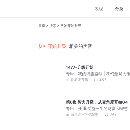
发现
分类
>
>
首页
搜索
从神开始升级
从神开始升级
相关的声音
1477-升级开始
专辑：
我的细胞监狱 | 科幻悬疑无限
3D精品多人剧
2.6万
剧舞吧瓦塔
第6集 智力升级，从变角度开始04
专辑：
变通:受益一生的财富和智慧
342
蔬果园里的鲍鲍熊