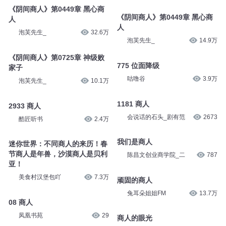
《阴间商人》第0449章 黑心商
《阴间商人》第0449章 黑心商
人
人
泡芙先生_
32.6万
泡芙先生_
14.9万
《阴间商人》第0725章 神级败
775 位面降级
家子
咕噜谷
3.9万
泡芙先生_
10.1万
1181 商人
2933 商人
会说话的石头_剧有范
2673
酷匠听书
2.4万
我们是商人
迷你世界：不同商人的来历！春
节商人是年兽，沙漠商人是贝利
陈昌文创业商学院_二
787
亚！
美食村汉堡包吖
7.3万
顽固的商人
兔耳朵姐姐FM
13.7万
08 商人
凤凰书苑
29
商人的眼光