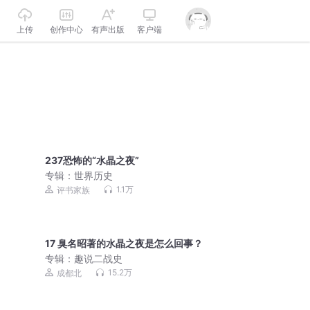
上传
创作中心
有声出版
客户端
237恐怖的“水晶之夜”
专辑：
世界历史
1.1万
评书家族
17 臭名昭著的水晶之夜是怎么回事？
专辑：
趣说二战史
15.2万
成都北