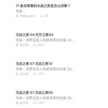
17 臭名昭著的水晶之夜是怎么回事？
专辑：
59
壱缭绻_默声
无凶之夜 04 无尽之夜04
专辑：
东野圭吾人间迷局系列合集 |白马
山庄谜案无凶之夜沉睡美人等7部 |焉拓
1937
俊天明
子算俊天明
无凶之夜 07 无凶之夜10
专辑：
东野圭吾人间迷局系列合集 |白马
山庄谜案无凶之夜沉睡美人等7部 |焉拓
1210
俊天明
子算俊天明
无凶之夜 07 无凶之夜05
专辑：
东野圭吾人间迷局系列合集 |白马
山庄谜案无凶之夜沉睡美人等7部 |焉拓
1327
俊天明
子算俊天明