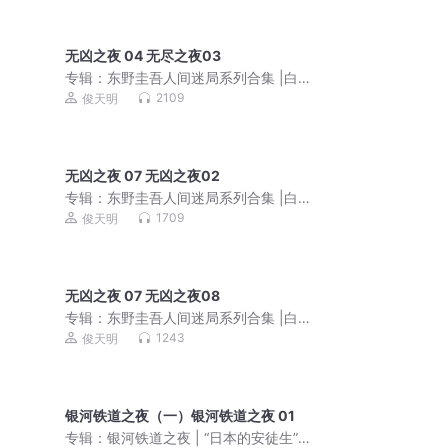
无凶之夜 04 无尽之夜03
专辑：
东野圭吾人间迷局系列合集 |白马
山庄谜案无凶之夜沉睡美人等7部 |焉拓
2109
俊天明
子算俊天明
无凶之夜 07 无凶之夜02
专辑：
东野圭吾人间迷局系列合集 |白马
山庄谜案无凶之夜沉睡美人等7部 |焉拓
1709
俊天明
子算俊天明
无凶之夜 07 无凶之夜08
专辑：
东野圭吾人间迷局系列合集 |白马
山庄谜案无凶之夜沉睡美人等7部 |焉拓
1243
俊天明
子算俊天明
银河铁道之夜（一）银河铁道之夜 01
专辑：
银河铁道之夜 | “日本的安徒生”宫