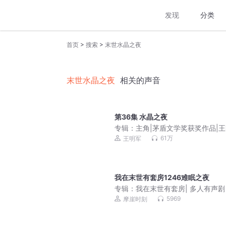
发现
分类
>
>
首页
搜索
末世水晶之夜
末世水晶之夜
相关的声音
第36集 水晶之夜
专辑：
主角|茅盾文学奖获奖作品|
&小曾演播|央视待播大戏|作者陈彦
61万
王明军
我在末世有套房1246难眠之夜
专辑：
我在末世有套房| 多人有声剧
5969
摩崖时刻