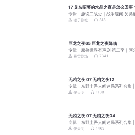
17 臭名昭著的水晶之夜是怎么回事
专辑：
趣说二战史｜战争秘闻·另类
818
猴子剧社
巨龙之夜65 巨龙之夜降临
专辑：
魔兽世界有声剧·第二季｜阿
斯：迈向冰封王座
7341
暴雪剧场
无凶之夜 07 无凶之夜12
专辑：
东野圭吾人间迷局系列合集 
山庄谜案无凶之夜沉睡美人等7部 |
1138
俊天明
子算俊天明
无凶之夜 07 无凶之夜04
专辑：
东野圭吾人间迷局系列合集 
山庄谜案无凶之夜沉睡美人等7部 |
1463
俊天明
子算俊天明