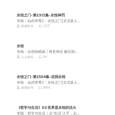
永恒之门-第2312集-永恒神罚
专辑：
仙武帝尊2：永恒之门|文滔多人
剧
1.5万
果维听书
永恒
专辑：
自然助眠曲 | 禅意禅乐 解压助眠
舒缓压力
54
人人娱乐
永恒之门-第2554集-还我永恒
专辑：
仙武帝尊2：永恒之门|文滔多人
剧
8664
果维听书
《哲学与生活》03 世界是永恒的活火
专辑：
哲学与生活｜从“生活”入手，从生