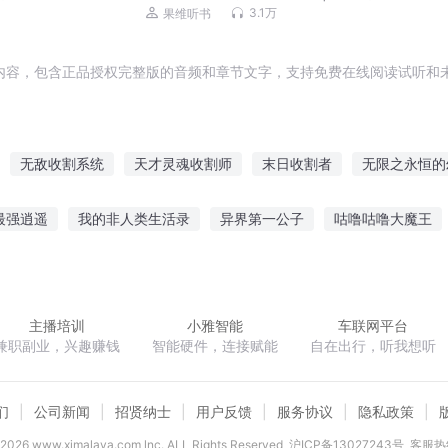
剧
3.1万
果维听书
内容，包含正品授权完整版的音频和章节文字，支持免费在线阅读试听和未
无敌收割系统
天才灵魂收割师
末日收割者
无限之永恒的
者
仙姑等着被收割
永恒之幻梦人生
海贼王之收割
天才收
最强逍遥
我的非人类生活录
异界第一公子
咕噜咕噜大魔王
藏收割系统
末世之猩红收割者
之三境
星之离殇
阎王特警
我为武尊
水妖王传
为何重
主播培训
小雅智能
车联网平台
兼职副业，兴趣赚钱
智能硬件，连接赋能
自在出行，听我想听
们
公司新闻
招贤纳士
用户反馈
服务协议
隐私政策
2026
www.ximalaya.com lnc. ALL Rights Reserved
沪ICP备13027243号
客服热线