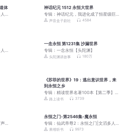
恒道体
神话纪元 1512 永恒大世界
多人
专辑：
神话纪元，我进化成了恒星级巨
兽丨御兽丨高武丨起点十二天王丨真人 |
4584
声音盒子剧社
多人有声剧
一念永恒 第1231集 沙漏世界
多人
专辑：
一念永恒【头陀渊】
180万
头陀渊讲故事
《苏菲的世界》19：逃出意识世界，来
到永恒之乡
专辑：
精读世界名著100本【第二季】丨
诺贝尔文学奖丨黑塞、毛姆、博尔赫斯
3739
路上读书
永恒之门-第2546集-魔永恒
有声
专辑：
仙武帝尊2：永恒之门|文滔多人
剧
9973
果维听书