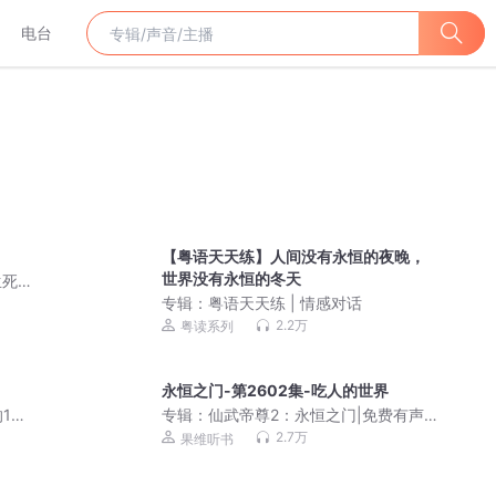
电台
【粤语天天练】人间没有永恒的夜晚，
世界没有永恒的冬天
生死
专辑：
粤语天天练 | 情感对话
2.2万
粤读系列
永恒之门-第2602集-吃人的世界
100
专辑：
仙武帝尊2：永恒之门|免费有声
小说
2.7万
果维听书