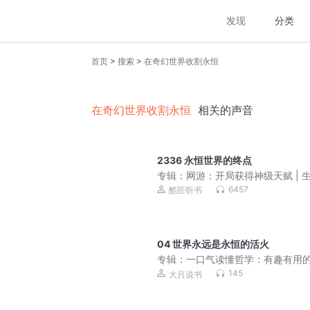
发现
分类
>
>
首页
搜索
在奇幻世界收割永恒
在奇幻世界收割永恒
相关的声音
2336 永恒世界的终点
专辑：
网游：开局获得神级天赋 | 
游戏|全民神战
6457
酷匠听书
04 世界永远是永恒的活火
专辑：
一口气读懂哲学：有趣有用的
个哲学小知识
145
大吕说书