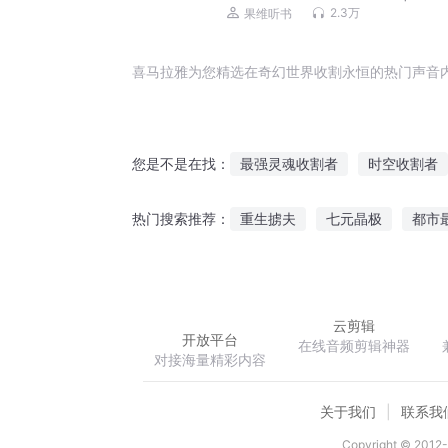
剧
2.3万
果维听书
喜马拉雅为您精选在奇幻世界收割永恒的热门声音
最强灵魂收割者
时空收割者
您是不是在找：
最后的灵魂收割者
夜半收割
重生掳夫
七元晶极
都市
热门搜索推荐：
收割者小队
永恒幻世
宝
科举反面教材全解
王者荣耀
云剪辑
开放平台
在线音频剪辑神器
对接海量精彩内容
关于我们
联系我
Copyright © 2012-