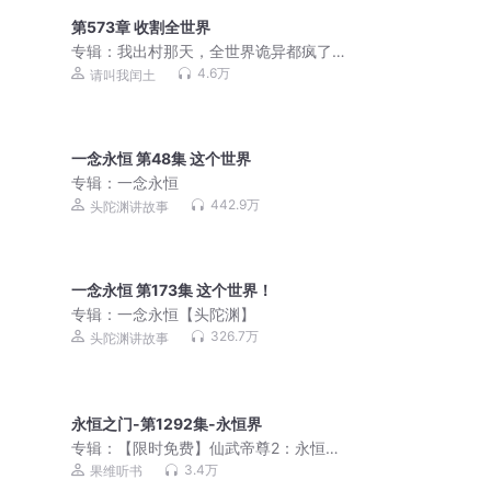
第573章 收割全世界
专辑：
我出村那天，全世界诡异都疯了 |
爆笑 | 诡异 | 轻恐怖
4.6万
请叫我闰土
一念永恒 第48集 这个世界
专辑：
一念永恒
442.9万
头陀渊讲故事
一念永恒 第173集 这个世界！
专辑：
一念永恒【头陀渊】
326.7万
头陀渊讲故事
永恒之门-第1292集-永恒界
专辑：
【限时免费】仙武帝尊2：永恒之
门|文滔多人剧
3.4万
果维听书