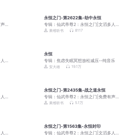
永恒之门-第2622集-劫中永恒
有声
专辑：
仙武帝尊2：永恒之门|文滔多人
剧
8117
果维听书
永恒
多人
专辑：
焦虑失眠冥想放松减压--纯音乐
19.1万
安大雄
永恒之门-第2435集-战之道永恒
多人
专辑：
仙武帝尊2：永恒之门|免费有声
小说
5.1万
果维听书
永恒之门-第1563集-永恒封印
多人
专辑：
仙武帝尊2：永恒之门|文滔多人