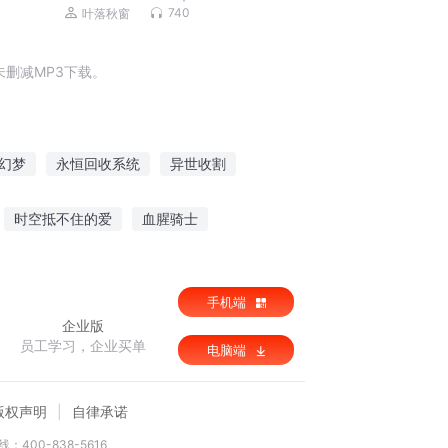
活实践中提炼出抽象的哲学道理，用哲
740
叶落秋窗
学的思维探寻人生
删减MP3下载。
幻梦
永恒回收系统
异世收割
割者
灵狱收割者
永恒之幻
时空抵不住的爱
血腥骑士
生
手机端
企业版
员工学习，企业买单
电脑端
版权声明
自律承诺
：400-838-5616