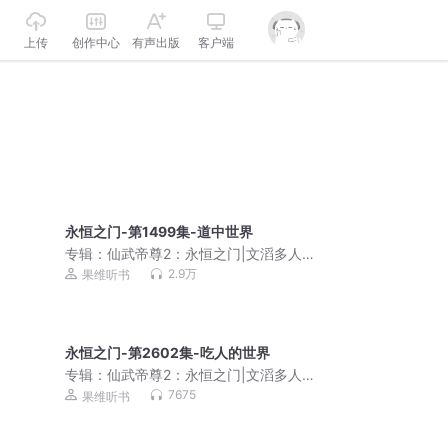
上传
创作中心
有声出版
客户端
永恒之门-第1499集-道中世界
专辑：
仙武帝尊2：永恒之门|文滔多人
剧
2.9万
果维听书
永恒之门-第2602集-吃人的世界
专辑：
仙武帝尊2：永恒之门|文滔多人
剧
7675
果维听书