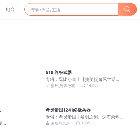
电台
516 终极武器
专辑：
逗比小道士【搞笑捉鬼屌丝逆
袭】
14.5万
浩纬_诱声故事
武
希灵帝国1241终极兵器
专辑：
希灵帝国 | 黎明之剑、深海余烬
前作 | 动漫原著 | 搞笑史诗科幻|多人有
复苏|
1895
麦疯的思远
声剧
声剧