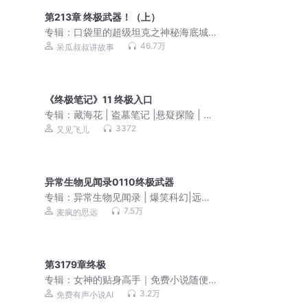
第213章 终极武器！（上）
专辑：
口袋里的超级坦克之神秘海底城
｜爆笑校园｜奇幻冒险
46.7万
呆瓜叔叔讲故事
《终极笔记》11 终极入口
专辑：
藏海花 | 盗墓笔记 |悬疑探险 | 南
派三叔编剧
3372
又见飞儿
异常生物见闻录0110终极武器
专辑：
异常生物见闻录 | 爆笑科幻|远瞳|
希灵三部曲|多人有声剧
7.5万
麦疯的思远
第3179章终极
专辑：
女神的贴身高手｜免费小说随便
听｜美女爽文
3.2万
免费有声小说AI