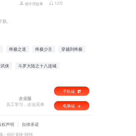
励志成长|猫不理故事
1.2万
猫不理故事
下载。
终极之道
终极少主
穿越到终极
终极山海界
终极至尊强者
行武侠
斗罗大陆之十八连城
贴身男秘
手机端
企业版
员工学习，企业买单
电脑端
版权声明
自律承诺
：400-838-5616