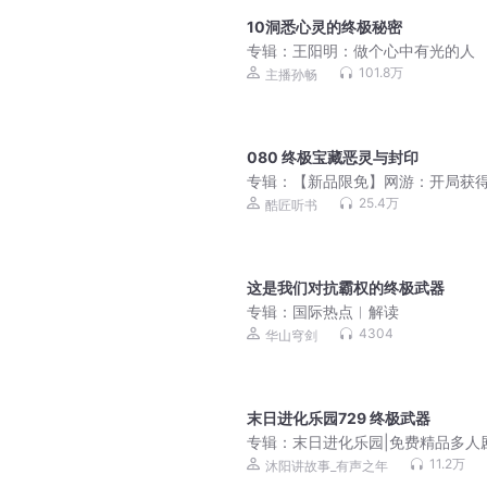
10洞悉心灵的终极秘密
专辑：
王阳明：做个心中有光的人
101.8万
主播孙畅
080 终极宝藏恶灵与封印
专辑：
【新品限免】网游：开局获
级天赋 | 未来元宇宙
25.4万
酷匠听书
这是我们对抗霸权的终极武器
专辑：
国际热点︱解读
4304
华山穹剑
末日进化乐园729 终极武器
专辑：
末日进化乐园|免费精品多人
11.2万
沐阳讲故事_有声之年