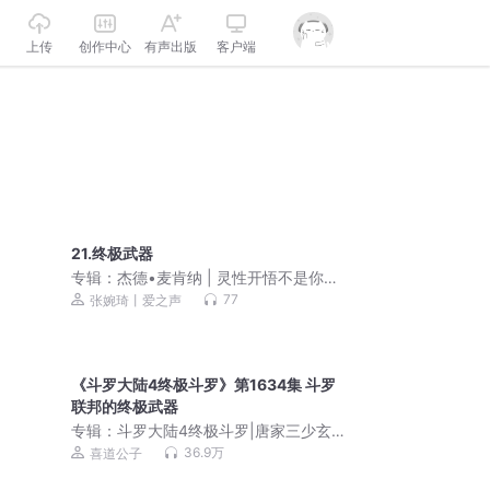
上传
创作中心
有声出版
客户端
21.终极武器
专辑：
杰德•麦肯纳 | 灵性开悟不是你想
的那样
77
张婉琦丨爱之声
《斗罗大陆4终极斗罗》第1634集 斗罗
联邦的终极武器
专辑：
斗罗大陆4终极斗罗|唐家三少玄
幻经典 | VIP免费有声小说
36.9万
喜道公子