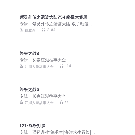
紫灵外传之遗迹大陆754 终极大笼屉
专辑：
紫灵外传之遗迹大陆|双子动漫著|
锋叔叔演播
2184
锋叔叔
终极之战9
专辑：
长春江湖往事大全
114
江湖大哥故事大全
终极之战5
专辑：
长春江湖往事大全
95
江湖大哥故事大全
121-终极打脸
专辑：
猫轻舟·竹筏求生|海洋求生冒险|