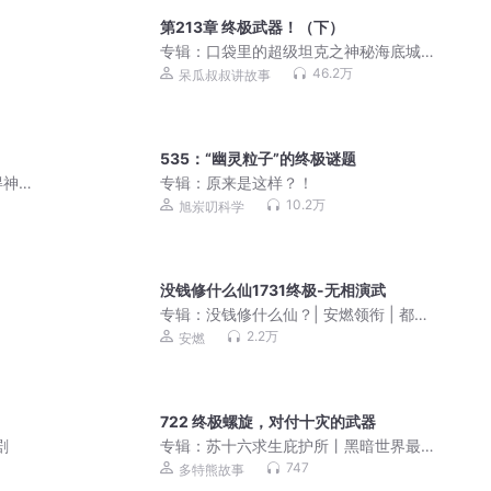
第213章 终极武器！（下）
专辑：
口袋里的超级坦克之神秘海底城
｜爆笑校园｜奇幻冒险
46.2万
呆瓜叔叔讲故事
535：“幽灵粒子”的终极谜题
得神
专辑：
原来是这样？！
10.2万
旭岽叨科学
没钱修什么仙1731终极-无相演武
专辑：
没钱修什么仙？| 安燃领衔 | 都市
爆笑修仙 | 现代版凡人修仙传
2.2万
安燃
722 终极螺旋，对付十灾的武器
剧
专辑：
苏十六求生庇护所丨黑暗世界最
后一抹光丨多特熊故事
747
多特熊故事