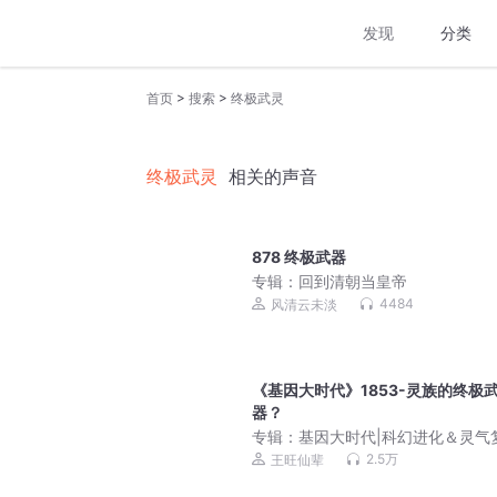
发现
分类
>
>
首页
搜索
终极武灵
终极武灵
相关的声音
878 终极武器
专辑：
回到清朝当皇帝
4484
风清云未淡
《基因大时代》1853-灵族的终极
器？
专辑：
基因大时代|科幻进化＆灵气
起点科幻榜单作品|VIP免费|多人有
2.5万
王旺仙辈