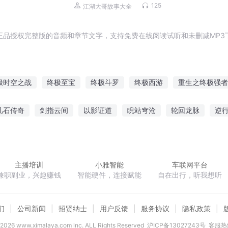
125
江湖大哥故事大全
正品授权完整版的音频和章节文字，支持免费在线阅读试听和未删减MP3
极时空之战
终极至宝
终极斗罗
终极西游
重生之终极强者
一家之我不再是一个人
终极之国
终极一家之夏夜
终极修真记
凡石传奇
剑指云间
以影证道
睨站穹沧
轮回龙脉
逆
末世咸鱼要翻身
两次人生
血染仙苍
踏破天门
女上司的
主播培训
小雅智能
车联网平台
兼职副业，兴趣赚钱
智能硬件，连接赋能
自在出行，听我想听
们
公司新闻
招贤纳士
用户反馈
服务协议
隐私政策
2026
www.ximalaya.com lnc. ALL Rights Reserved
沪ICP备13027243号
客服热线