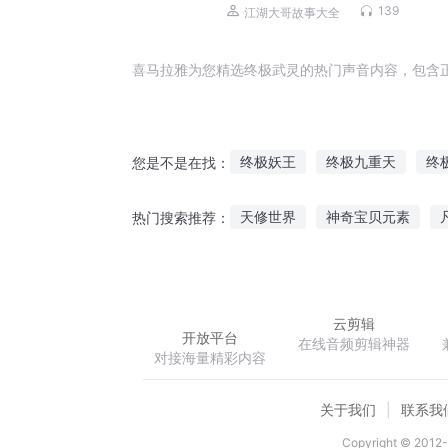
139
江湖大哥故事大全
喜马拉雅为您精选终极武灵的热门声音内容，包含
终极妖王
终极九重天
终
您是不是在找：
终极奇才
终极魔仙
终极
天修世界
神奇宝贝元素
热门搜索推荐：
终极斗皇
终极时空战神
不想修仙的史莱姆不是好勇者
云剪辑
开放平台
在线音频剪辑神器
对接海量精彩内容
关于我们
联系我
Copyright © 2012-