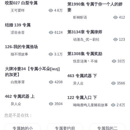
咬梨027 白梨专属
第1990集 专属于你一个人的娇
妻
王可爱咩
4.6万
昕桐昕语
412
结婚 139 专属
第3134章 专属律师
涩谷余音
6124
动漫岛_优一剧社
123
126-我的专属渔场
第1308集 专属奖励
猫不理故事
3.1万
悦音涟漪丶不倾
33万
大牌冷妻34【专属小耳朵[iezj]
的加更】
463 专属武器 下
白熊寒霄
4208
异人众
3566
462 专属武器 上
122 专属入口 下
异人众
3504
呦呦鹿鸣儿童睡前故事
2.6万
您是不是在找：
专属她的小星星
专属妻约前夫笑一个
专属我的二分之一