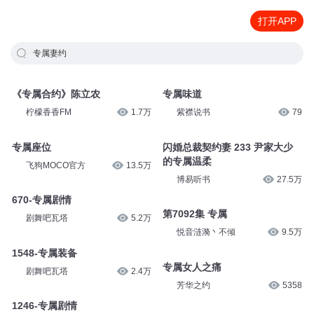
打开APP
专属妻约
《专属合约》陈立农
专属味道
柠檬香香FM
1.7万
紫襟说书
79
专属座位
闪婚总裁契约妻 233 尹家大少
的专属温柔
飞狗MOCO官方
13.5万
博易听书
27.5万
670-专属剧情
第7092集 专属
剧舞吧瓦塔
5.2万
悦音涟漪丶不倾
9.5万
1548-专属装备
专属女人之痛
剧舞吧瓦塔
2.4万
芳华之约
5358
1246-专属剧情