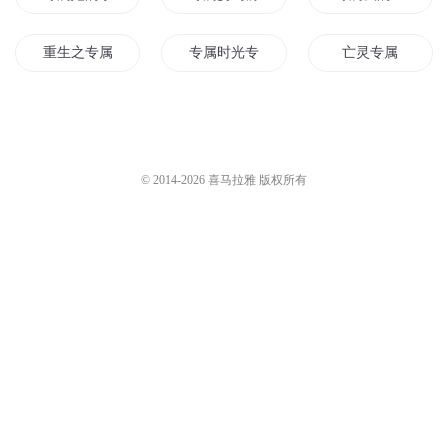
重生之专属影帝
专属时光专属的你
亡灵专属
专属火影
我专属的超凡世界
专属法则
专属味道只为你
上古世纪之你的专属世界
他的唯一专属
© 2014-
2026
喜马拉雅 版权所有
我的专属男孩
我的专属女友
专属她的偏爱
专属桃花恋情
我的专属男神
等一份专属的爱
影后的专属小奶狗
大神专属物