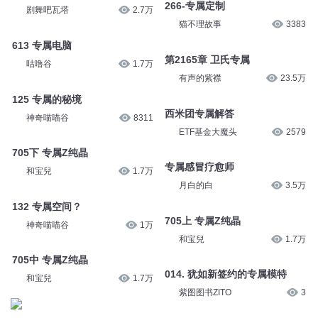
266-专属定制
剧舞吧瓦塔
2.7万
猫不理故事
3383
613 专属电脑
第2165章 卫氏专属
咕噜谷
1.7万
有声的紫襟
23.5万
125 专属的秘境
西米团专属解答
神奇喵喵谷
8311
ETF基金大魔头
2579
705下 专属Z纯晶
专属感冒疗愈师
和宝兒
1.7万
月白的白
3.5万
132 专属空间？
705上 专属Z纯晶
神奇喵喵谷
1万
和宝兒
1.7万
705中 专属Z纯晶
014. 犹如新签约的专属模特
和宝兒
1.7万
紫图图书ZITO
3