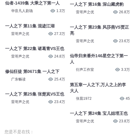
仙者-1439集 大乘之下第一人
一人之下 第16集 深山藏虎豹
华音凡人剧场
1.3万
雷哥声之优
26.8万
一人之下 第11集 混迹江湖
一人之下 第23集 风莎燕VS贾正
亮
雷哥声之优
27.3万
雷哥声之优
23.6万
一人之下 第22集 诸葛青VS王也
仙帝归来番外146星空之下第一
雷哥声之优
24.8万
人
衍声工作室
3.3万
修仙狂徒 第0671集 一人之下
广东畅读
25.4万
第五章一人之下,万人之上的李
大人
一人之下 第25集 张楚岚VS王也
张晨1972
45
雷哥声之优
23.4万
一人之下 第24集 宝儿姐埋王也
雷哥声之优
23.8万
您是不是在找：