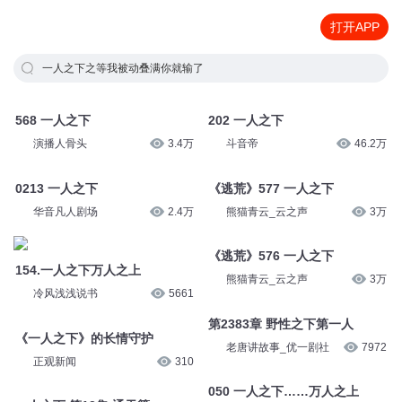
打开APP
一人之下之等我被动叠满你就输了
568 一人之下
202 一人之下
演播人骨头
3.4万
斗音帝
46.2万
0213 一人之下
《逃荒》577 一人之下
华音凡人剧场
2.4万
熊猫青云_云之声
3万
《逃荒》576 一人之下
154.一人之下万人之上
熊猫青云_云之声
3万
冷风浅浅说书
5661
第2383章 野性之下第一人
《一人之下》的长情守护
老唐讲故事_优一剧社
7972
正观新闻
310
050 一人之下……万人之上