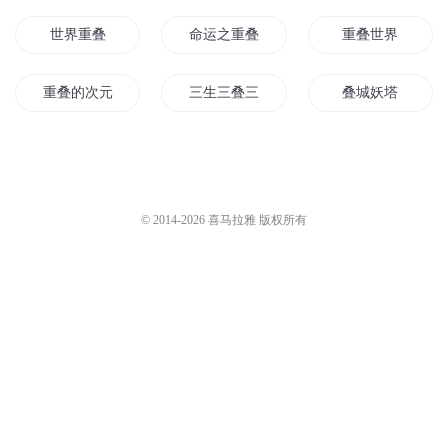
世界重叠
命运之重叠
重叠世界
重叠的次元
三生三叠三世界
叠城妖塔
神奇宝贝之世界重叠
叠叠那界
叠甲天王
重叠时空系列之金时空
流年叠影
无限世界重叠
© 2014-
2026
喜马拉雅 版权所有
不断叠被动才能成为强者
时代之叠
重叠次元
重叠的未来
鬼影叠叠
是输未输
重叠之门
寻梦之重叠的世界