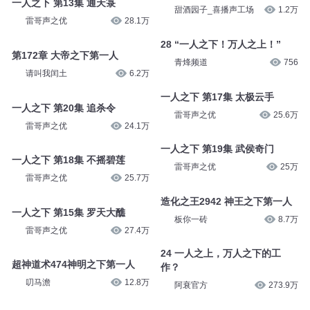
一人之下 第13集 通天箓
甜酒园子_喜播声工场
1.2万
雷哥声之优
28.1万
28 “一人之下！万人之上！”
第172章 大帝之下第一人
青烽频道
756
请叫我闰土
6.2万
一人之下 第17集 太极云手
一人之下 第20集 追杀令
雷哥声之优
25.6万
雷哥声之优
24.1万
一人之下 第19集 武侯奇门
一人之下 第18集 不摇碧莲
雷哥声之优
25万
雷哥声之优
25.7万
造化之王2942 神王之下第一人
一人之下 第15集 罗天大醮
板你一砖
8.7万
雷哥声之优
27.4万
24 一人之上，万人之下的工
超神道术474神明之下第一人
作？
叨马澹
12.8万
阿衰官方
273.9万