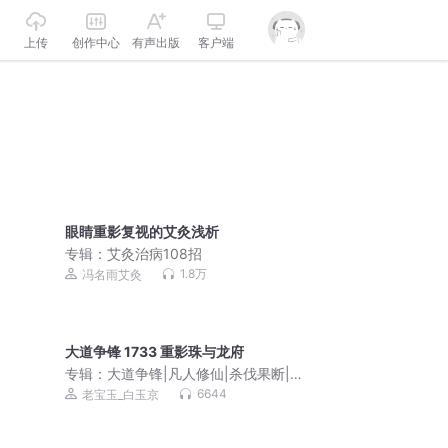
上传
创作中心
有声出版
客户端
眼睛重影复视的艾灸浅析
专辑：
艾灸治病108招
1.8万
冯名雨艾灸
大道争锋 1733 重影珠与龙府
专辑：
大道争锋|凡人修仙|杀伐果断|老
宝玉|多人有声剧
6644
老宝玉_白玉京