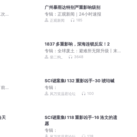
广州暴雨达特别严重影响级别
二次
专辑：
正观新闻｜24小时速报
185
正观新闻
？
1837 多重影响，深海连锁反应！2
专辑：
全球废土：避难所无限升级丨末
世种田丨VIP免费多人有声剧
3648
柴二狗_
SCI谜案集Ⅰ 132 重影凶手-30 琥珀碱
了前
专辑：
异|
100
风万笑温君论坛
洛天
SCI谜案集Ⅰ 118 重影凶手-16 洛文的遗
愿
专辑：
128
风万笑温君论坛