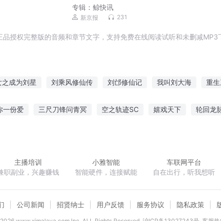
专辑：
鲸快讯
231
新京报
正品授权完整版的音频和章节文字，支持免费在线阅读试听和未删减MP3
女之成为刘星
刘乘风修仙传
刘邙修仙记
我叫刘大海
重生
我叫刘小婉
最强刘皇叔
剑仙刘辉传
皇后刘黑胖
刘东穿
你一份爱
三尺刀锋问青冥
空之轨迹SC
嬉戏天下
轮回龙
我的妻子是刘备
三国之千古一帝王刘文龙
光末世
克莱恩之门
毁梦青春
仙剑奇侠传之后续
风悲秋寂
主播培训
小雅智能
车联网平台
兼职副业，兴趣赚钱
智能硬件，连接赋能
自在出行，听我想听
们
公司新闻
招贤纳士
用户反馈
服务协议
隐私政策
2026
www.ximalaya.com lnc. ALL Rights Reserved
沪ICP备13027243号
客服热线