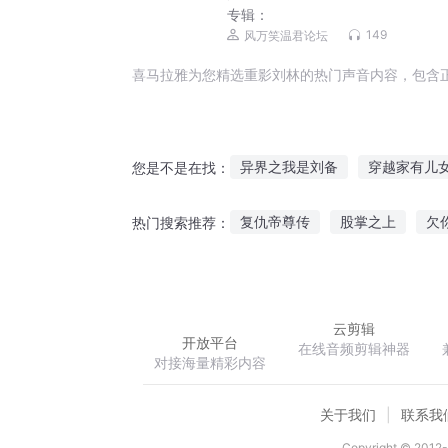
专辑：
149
风万笑温君论坛
喜马拉雅为您精选重影刘林的热门声音内容，包含
异界之我是刘备
穿越家有儿
您是不是在找：
刘天修神
三国之我是刘璋
复仇帝尊传
股掌之上
欠
热门搜索推荐：
新三国刘奕传
刘邦大传
末世之我能召唤万界群雄
黑
云剪辑
开放平台
在线音频剪辑神器
对接海量精彩内容
关于我们
联系我
Copyright © 2012-