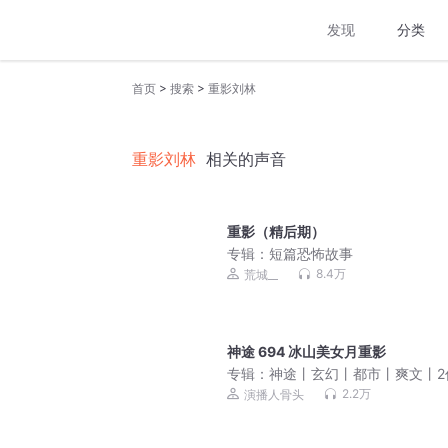
发现
分类
>
>
首页
搜索
重影刘林
重影刘林
相关的声音
重影（精后期）
专辑：
短篇恐怖故事
8.4万
荒城__
神途 694 冰山美女月重影
专辑：
神途丨玄幻丨都市丨爽文丨2
击大作丨骨头演播
2.2万
演播人骨头