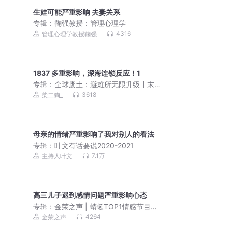
生娃可能严重影响 夫妻关系
专辑：
鞠强教授：管理心理学
4316
管理心理学教授鞠强
1837 多重影响，深海连锁反应！1
专辑：
全球废土：避难所无限升级丨末
世种田丨VIP免费多人有声剧
3618
柴二狗_
母亲的情绪严重影响了我对别人的看法
专辑：
叶文有话要说2020-2021
7.1万
主持人叶文
高三儿子遇到感情问题严重影响心态
专辑：
金荣之声 | 蜻蜓TOP1情感节目，
每天解答婚姻家庭、情感困惑、子女教
4264
金荣之声
育等生活烦恼