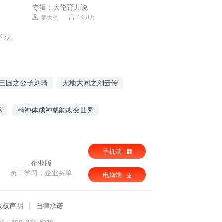
专辑：
大伦育儿说
14.8万
罗大伦
下载。
三国之公子刘琦
天地大同之刘云传
越再穿越
末世之我叫刘天
我是刘病已
脉
精神体成神就能改变世界
生还游戏
手机端
企业版
员工学习，企业买单
电脑端
版权声明
自律承诺
：400-838-5616