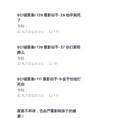
SCI谜案集Ⅰ 128 重影凶手-26 他早就死
了
专辑：
132
风万笑温君论坛
SCI谜案集Ⅰ 139 重影凶手-37 你们要陪
葬么
专辑：
95
风万笑温君论坛
SCI谜案集Ⅰ 111 重影凶手-9 徒手怕他打
死你
专辑：
131
风万笑温君论坛
家庭不和谐，也会严重影响孩子的健
康！