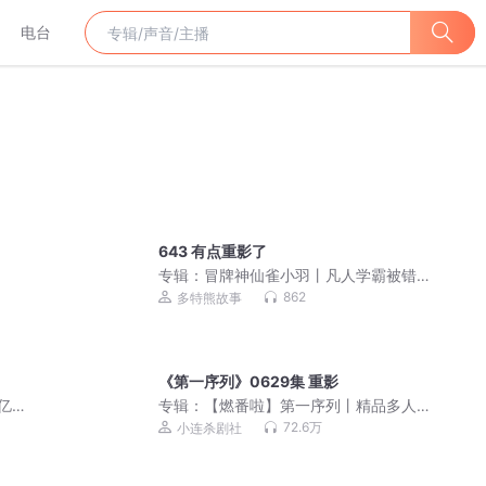
电台
643 有点重影了
专辑：
冒牌神仙雀小羽丨凡人学霸被错
认神仙丨多特熊故事
862
多特熊故事
《第一序列》0629集 重影
亿点
专辑：
【燃番啦】第一序列丨精品多人
有声剧丨会说话的肘子著丨都市异能丨
72.6万
小连杀剧社
科幻废土