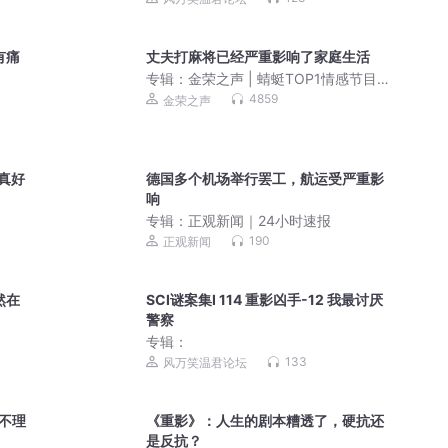
有痛
丈夫打麻将已经严重影响了家庭生活
专辑：
金荣之声 | 蜻蜓TOP1情感节目，
每天解答婚姻家庭、情感困惑、子女教
4859
金荣之声
育等生活烦恼
你真好
德国多个机场举行罢工，航运受严重影
响
专辑：
正观新闻｜24小时速报
190
正观新闻
然在
SCI谜案集Ⅰ 114 重影凶手-12 我最讨厌
警察
专辑：
133
风万笑温君论坛
别不理
《重影》：人生的剧本糟透了，硬抗还
是反抗？