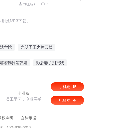
成长
3
博士喵s
删减MP3下载。
法学院
光明圣王之喻云松
龙喻传说
不可理喻的恋人
老婆带我闯韩娱
影后妻子别想我
袭日常
紫芒星的守护
麻雀要翻身
手机端
企业版
员工学习，企业买单
电脑端
版权声明
自律承诺
：400-838-5616