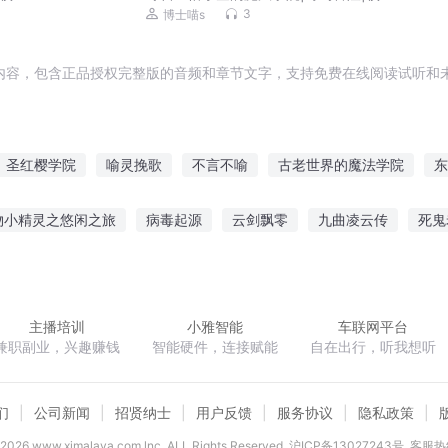
成长
3
博士喵s
内容，包含正品授权完整版的音频和章节文字，支持免费在线阅读试听和未
圣红樱学院
喻灵挽歌
不言不喻
古老世界的魔法学院
东
学院
法神紫龙
圣梦皇家学院之魔法女神
樱花校院的爱恋
物小精灵之悠闲之旅
病毒起源
云剑飘零
九曲凌云传
死鬼
至尊魔法师
魔法公会学院
神喻之子
圣樱贵族学院
权酒美拐个上神来种田
修真之仙都极境
驭鬼邪后
异能军嫂逆
主播培训
小雅智能
车联网平台
兼职副业，兴趣赚钱
智能硬件，连接赋能
自在出行，听我想听
们
公司新闻
招贤纳士
用户反馈
服务协议
隐私政策
2026
www.ximalaya.com lnc. ALL Rights Reserved
沪ICP备13027243号
客服热线