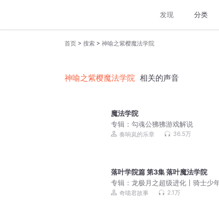
发现
分类
>
>
首页
搜索
神喻之紫樱魔法学院
神喻之紫樱魔法学院
相关的声音
魔法学院
专辑：
勾魂公狒狒游戏解说
36.5万
奏响岚的乐章
落叶学院篇 第3集 落叶魔法学院
专辑：
龙极月之超级进化丨骑士少
魔法之旅丨奇喵宇宙
2.1万
奇喵君故事