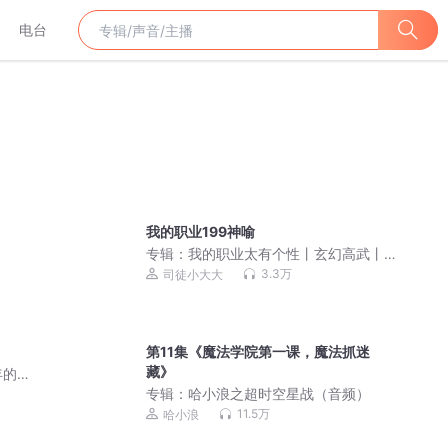
电台
我的职业199神喻
专辑：
我的职业太有个性丨玄幻高武丨
系统升级丨多人有声剧
3.3万
司徒小大大
第11集《魔法学院第一课，魔法抓迷
藏》
年的
专辑：
哈小浪之超时空星战（音频）
11.5万
哈小浪