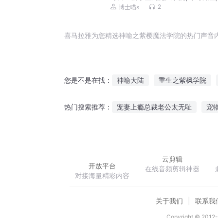
成长
2
博士喵s
喜马拉雅为您精选神喻之紫樱魔法学院的热门声音
神喻大陆
重生之紫枫学院
您是不是在找：
我们的魔法学院
彼此的魔法
宠妻上瘾总裁老公太无耻
宠
热门搜索推荐：
异能之魔法学院
魔法学院之
仙路不长生
都市贼少
食
云剪辑
开放平台
在线音频剪辑神器
对接海量精彩内容
关于我们
联系我
Copyright © 2012-