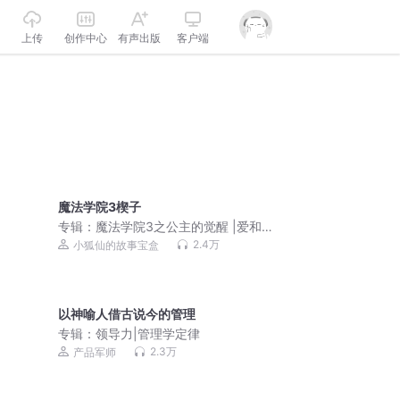
上传
创作中心
有声出版
客户端
魔法学院3楔子
专辑：
魔法学院3之公主的觉醒 |爱和勇
气|原创魔幻故事
2.4万
小狐仙的故事宝盒
以神喻人借古说今的管理
专辑：
领导力|管理学定律
2.3万
产品军师