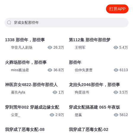
打开APP
穿成女配那些年
1338 那些年，那些事
第112集 那些年那些梦
华音凡人剧场
26.3万
王明军
5.4万
火葬场那些年，那些事
那些年
miss酱油君
36.8万
伯仲失萧曹
6113
神医弃女4822-那些年那些人
龙抬头2046那些年，那些事
暮玖Ayla
1万
狗蛋说书
3.5万
穿到荒年002 穿越成边缘女配
穿成女配搞基建 065 年夜饭
尘萱_
2.9万
楚嬴
5612
我穿成了恶毒女配-08
我穿成了恶毒女配-02