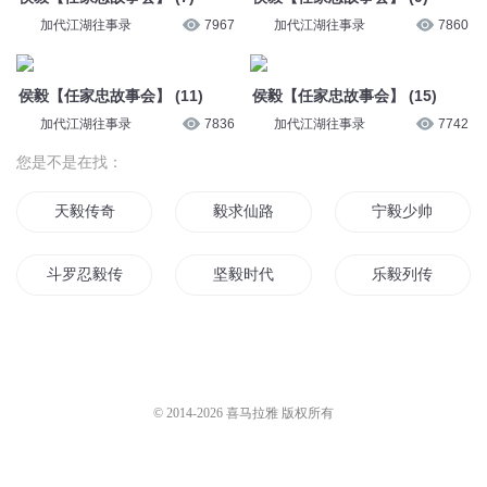
加代江湖往事录
7967
加代江湖往事录
7860
侯毅【任家忠故事会】 (11)
侯毅【任家忠故事会】 (15)
加代江湖往事录
7836
加代江湖往事录
7742
您是不是在找：
天毅传奇
毅求仙路
宁毅少帅
斗罗忍毅传
坚毅时代
乐毅列传
毅飞冲天
毅力天才
杨毅云云天邪
三国赵毅传
我的梦想之我是蒙毅
最强毅少
© 2014-
2026
喜马拉雅 版权所有
大毅力者
修神之风毅篇
神奇宝贝之小毅