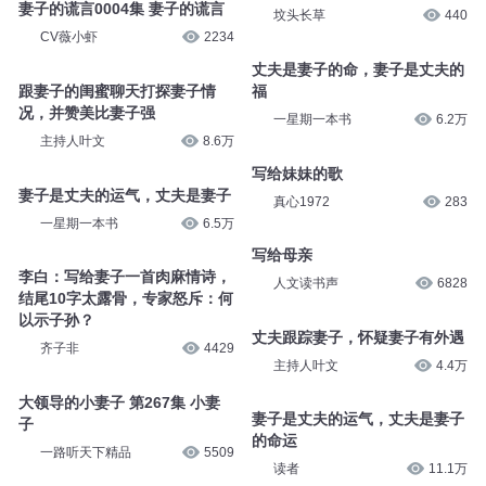
妻子的谎言0004集 妻子的谎言
坟头长草
440
CV薇小虾
2234
丈夫是妻子的命，妻子是丈夫的
跟妻子的闺蜜聊天打探妻子情
福
况，并赞美比妻子强
一星期一本书
6.2万
主持人叶文
8.6万
写给妹妹的歌
妻子是丈夫的运气，丈夫是妻子
真心1972
283
一星期一本书
6.5万
写给母亲
李白：写给妻子一首肉麻情诗，
人文读书声
6828
结尾10字太露骨，专家怒斥：何
以示子孙？
丈夫跟踪妻子，怀疑妻子有外遇
齐子非
4429
主持人叶文
4.4万
大领导的小妻子 第267集 小妻
妻子是丈夫的运气，丈夫是妻子
子
的命运
一路听天下精品
5509
读者
11.1万