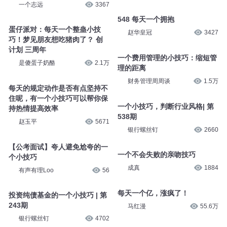
一个志远
3367
548 每天一个拥抱
蛋仔派对：每天一个整蛊小技
赵华皇冠
3427
巧！梦见朋友想吃猪肉了？ 创
计划 三周年
一个费用管理的小技巧：缩短管
是傻蛋子奶酪
2.1万
理的距离
财务管理周周谈
1.5万
每天的规定动作是否有点坚持不
住呢，有一个小技巧可以帮你保
一个小技巧，判断行业风格| 第
持热情提高效率
538期
赵玉平
5671
银行螺丝钉
2660
【公考面试】夸人避免尬夸的一
一个不会失败的亲吻技巧
个小技巧
成真
1884
有声有理Loo
56
每天一个亿，涨疯了！
投资纯债基金的一个小技巧 | 第
243期
马红漫
55.6万
银行螺丝钉
4702