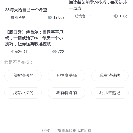
阅读新闻的学习技巧，每天进步
一点点
23每天给自己一个希望
明镜台_ag
1.7万
微雨拾光
13.9万
【脱口秀】傅首尔：当同事再甩
锅，一招就治了ta！每天一个小
技巧，让你远离职场挖坑
牛家2姐姐
722
您是不是在找：
我有特殊的高冷技巧
月技魔法师
我有特殊的算命技
我有小法的被动技能
我有特殊的超度技巧
巧儿穿越记
技法传说
一人天下之此山有海巧成经
灵巧传奇
撩到男神的一万种技巧
同学好巧
普通的魔法世界
© 2014-
2026
喜马拉雅 版权所有