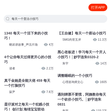
打开APP
每天一个普法小技巧
1340 每天一个活下来的小技
【王自健】每天一个搭讪小技巧
巧！
SMG尚世五岸
11.3万
晓岩讲故事_声活片场
4万
黑心老板进！学习每天一个开人
4个让你每天过得更开心的小技
小技巧！│妙宇连朱0320-2
巧
朱宇
14万
读者
2.2万
调整睡眠的一个小技巧
真千金她是全能大佬 459 每天
心理咨询师文心
1605
一个打脸技巧
寐尹
7.8万
遇到绑票不要慌，阿姨教你每天
一个砍价小技巧。│妙宇连朱
蛋仔派对之每天一个犯贱小技
0831
巧！ 创计划 海绵宝宝联动
朱宇
133.2万