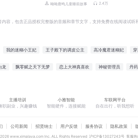
厉害 | 睡前故事
2.4万
呦呦鹿鸣儿童睡前故事
音内容，包含正品授权完整版的音频和章节文字，支持免费在线阅读试听和
我的迷糊小王妃
王子殿下的调皮公主
高冷魔君迷糊妃
穿
太调皮
皇后太调皮
夫人你又调皮了
我的迷糊宝贝
腹黑魔
为龙
飘零赋之天下无梦
恋上大神真喜欢
神秘管理员
丹药
爱你有点小迷糊
腹黑老公迷糊妻
我才不是迷糊虫
世子的调
垂怜
离魂梦都
村色撩人
复古式穿越
主播培训
小雅智能
车联网平台
兼职副业，兴趣赚钱
智能硬件，连接赋能
自在出行，听我想听
们
公司新闻
招贤纳士
用户反馈
服务协议
隐私政策
2026
www.ximalaya.com lnc. ALL Rights Reserved
沪ICP备13027243号
客服热线