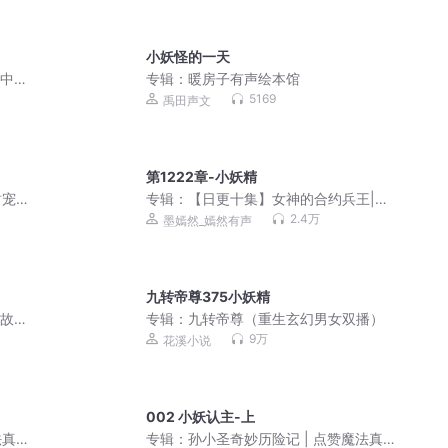
小妖怪的一天
 中国
专辑：
暖房子有声绘本馆
5169
禹田声文
第1222章-小妖精
宠 |
专辑：
【日更十集】女神的合约兵王|赘
婿战神|强者回归|都市爽文|AI多播
2.4万
墨嫣然_嫣然有声
九转帝尊375小妖精
小故事
专辑：
九转帝尊（重生玄幻男女双播）
9万
花溪小说
002 小妖认主-上
法真
专辑：
孙小圣奇妙历险记 | 点赞魔法真