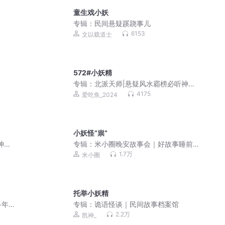
童生戏小妖
专辑：
民间悬疑蹊跷事儿
6153
文以载道士
572#小妖精
专辑：
北派天师|悬疑风水霸榜必听神作
爆款灵异|VIP免费
4175
爱吃鱼_2024
小妖怪“祟”
神作
专辑：
米小圈晚安故事会｜好故事睡前
必听
1.7万
米小圈
托举小妖精
年|
专辑：
诡语怪谈｜民间故事档案馆
2.2万
凯神_