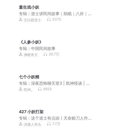
童生戏小妖
专辑：
道士讲民间故事｜助眠｜八卦｜
猎奇｜劝善
3375
文以载道士
《人参小妖》
专辑：
中国民间故事
26.7万
拂晓青天
七个小妖精
专辑：
深夜恐怖聊天室3 | 凯神怪谈 | 听
友故事
9553
凯神_
427 小妖打架
专辑：
这个道士有点凶丨天命赊刀人作
者丨都市捉鬼爽文
7.7万
演播人骨头