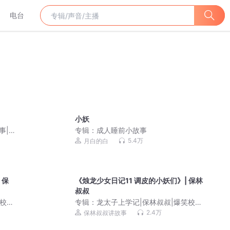
电台
小妖
事|
专辑：
成人睡前小故事
5.4万
月白的白
 保
《烛龙少女日记11 调皮的小妖们》| 保林
叔叔
笑校
专辑：
龙太子上学记|保林叔叔|爆笑校
园|冒险
2.4万
保林叔叔讲故事