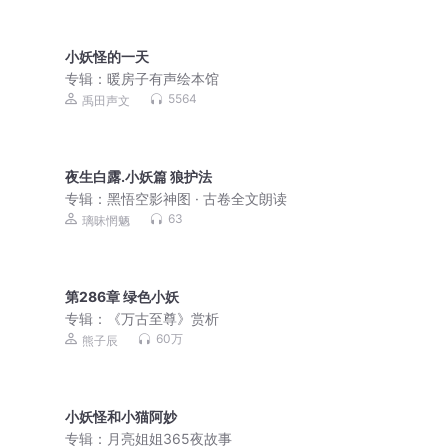
小妖怪的一天
专辑：
暖房子有声绘本馆
5564
禹田声文
夜生白露.小妖篇 狼护法
专辑：
黑悟空影神图 · 古卷全文朗读
63
璃昧惘魉
第286章 绿色小妖
专辑：
《万古至尊》赏析
60万
熊子辰
小妖怪和小猫阿妙
专辑：
月亮姐姐365夜故事