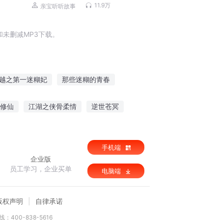
11.9万
亲宝听听故事
未删减MP3下载。
越之第一迷糊妃
那些迷糊的青春
妃很调皮
迷糊才女的古风穿越
修仙
江湖之侠骨柔情
逆世苍冥
皮医妃
手机端
企业版
员工学习，企业买单
电脑端
版权声明
自律承诺
：400-838-5616