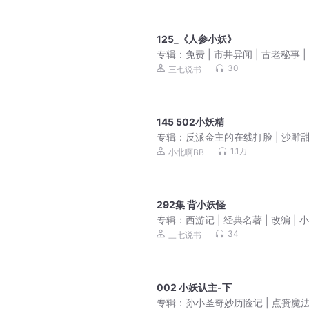
125_《人参小妖》
专辑：
免费 | 市井异闻 | 古老秘事 |
民间故事
30
三七说书
145 502小妖精
专辑：
反派金主的在线打脸 | 沙雕甜
娱乐圈
1.1万
小北啊BB
292集 背小妖怪
专辑：
西游记 | 经典名著 | 改编 | 
|悟空
34
三七说书
002 小妖认主-下
专辑：
孙小圣奇妙历险记 | 点赞魔