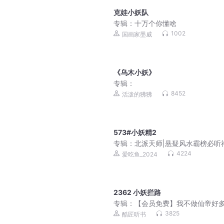
克娃小妖队
专辑：
十万个你懂啥
1002
国画家墨威
《乌木小妖》
专辑：
8452
活泼的狒狒
573#小妖精2
专辑：
北派天师|悬疑风水霸榜必听
爆款灵异|VIP免费
4224
爱吃鱼_2024
2362 小妖拦路
专辑：
【会员免费】我不做仙帝好多
重生都市仙帝|酷匠正版
3825
酷匠听书