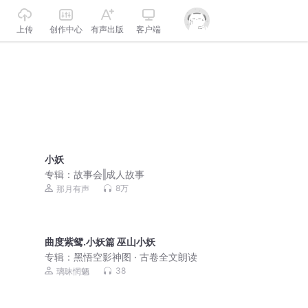
上传
创作中心
有声出版
客户端
小妖
专辑：
故事会‖成人故事
8万
那月有声
曲度紫鸳.小妖篇 巫山小妖
专辑：
黑悟空影神图 · 古卷全文朗读
38
璃昧惘魉