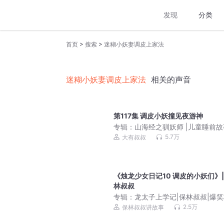
发现
分类
>
>
首页
搜索
迷糊小妖妻调皮上家法
迷糊小妖妻调皮上家法
相关的声音
第117集 调皮小妖撞见夜游神
专辑：
山海经之驯妖师 |儿童睡前故
神话系列|大有叔叔
5.7万
大有叔叔
《烛龙少女日记10 调皮的小妖们》|
林叔叔
专辑：
龙太子上学记|保林叔叔|爆
园|冒险
2.5万
保林叔叔讲故事