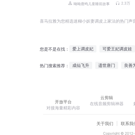
厉害 | 睡前故事
2.3万
呦呦鹿鸣儿童睡前故事
喜马拉雅为您精选迷糊小妖妻调皮上家法的热门声
爱上调皮妃
可爱王妃调皮娃
您是不是在找：
调皮女生爱上王子
老婆大人
成仙飞升
遗世唐门
良善
热门搜索推荐：
高冷老公迷糊妻
迷糊小仙
特种俑兵
武圣崛起
谢君
云剪辑
开放平台
在线音频剪辑神器
对接海量精彩内容
关于我们
联系我
Copyright © 2012-