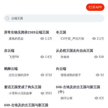
打开APP
云端王国
异常生物见闻录2369云端王国
冬王国
麦疯的思远
1.1万
CV不觉_声活片场
2.1万
在云端
从必然王国走向自由王国
飞雪FM
1.8万
孙春岭
526
鹤舞云端
向云端
过往云烟的流年
3732
慢慢成熟的梨子
52
童话王国变成了狗头王国
048-古埃及的古王国与新王国
（中）
小雪和小贝的故事
3551
靓仔山雀
6万
049-古埃及的古王国与新王国