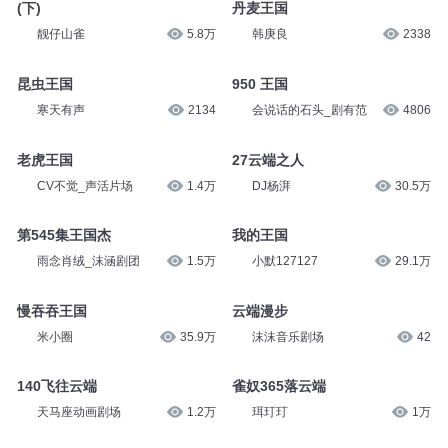
(下)
丹麦王国
靓仔山雀
5.8万
韩庚良
2338
昆虫王国
950 王国
寒天有声
2134
会说话的石头_剧有范
4806
老虎王国
27云端之人
CV不觉_声活片场
1.4万
DJ杨湃
30.5万
第545集王国杰
我的王国
雨念肖绒_沫涵剧团
1.5万
小默127127
29.1万
慢吞吞王国
云端漫步
米小圈
35.9万
沫沫音乐剧场
42
140飞往云端
雀奴365落云端
天马座动画剧场
1.2万
珥玎玎
1万