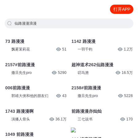
打开APP
仙路漫漫浪漫
73 路漫漫
1142 路漫漫
飘雾茉莉花
51
一羽千钧
1.2万
2157#前路漫漫
超神道术262仙路漫漫
撒旦先生pro
5290
叨马澹
16.5万
006前路漫漫
2158#前路漫漫
郭靖大侠和他的朋友们
43
撒旦先生pro
5228
1743 路漫漫啊
前路漫漫亦灿灿