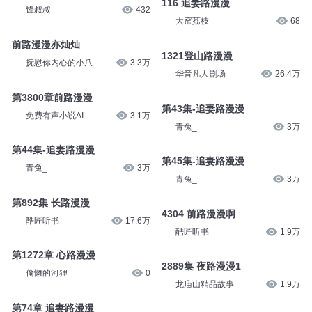
演播人骨头
36.1万
三七说书
170
1049 前路漫漫
116 追妻路漫漫
锋叔叔
432
大窑荔枝
68
前路漫漫亦灿灿
1321登山路漫漫
抚慰你内心的小爪
3.3万
华音凡人剧场
26.4万
第3800章前路漫漫
第43集-追妻路漫漫
免费有声小说AI
3.1万
青兔_
3万
第44集-追妻路漫漫
第45集-追妻路漫漫
青兔_
3万
青兔_
3万
第892集 长路漫漫
4304 前路漫漫啊