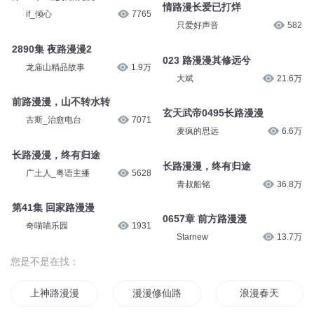
酷匠听书
17.6万
酷匠听书
1.9万
第1272章 心路漫漫
2889集 夜路漫漫1
偷懒的河狸
0
龙庙山精品故事
1.9万
第74章 追妻路漫漫
情路漫长爱已打烊
if_倾心
7765
只爱好声音
582
2890集 夜路漫漫2
023 路漫漫其修远兮
龙庙山精品故事
1.9万
大斌
21.6万
前路漫漫，山不转水转
玄天武帝0495长路漫漫
古斯_治愈电台
7071
麦疯的思远
6.6万
长路漫漫，终有归途
长路漫漫，终有归途